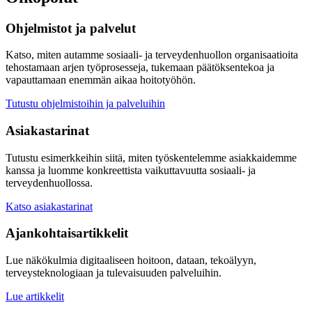
Ohjelmistot ja palvelut
Katso, miten autamme sosiaali- ja terveydenhuollon organisaatioita
tehostamaan arjen työprosesseja, tukemaan päätöksentekoa ja
vapauttamaan enemmän aikaa hoitotyöhön.
Tutustu ohjelmistoihin ja palveluihin
Asiakastarinat
Tutustu esimerkkeihin siitä, miten työskentelemme asiakkaidemme
kanssa ja luomme konkreettista vaikuttavuutta sosiaali- ja
terveydenhuollossa.
Katso asiakastarinat
Ajankohtaisartikkelit
Lue näkökulmia digitaaliseen hoitoon, dataan, tekoälyyn,
terveysteknologiaan ja tulevaisuuden palveluihin.
Lue artikkelit