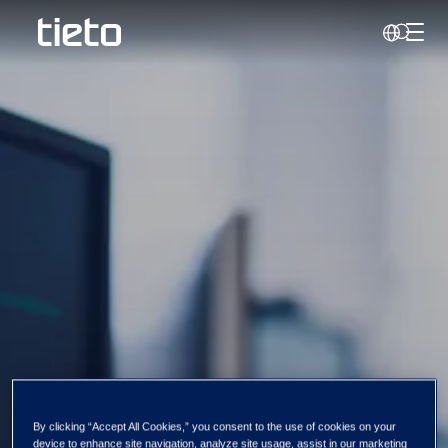
Vaihd
Haku
By clicking “Accept All Cookies,” you consent to the use of cookies on your
device to enhance site navigation, analyze site usage, assist in our marketing