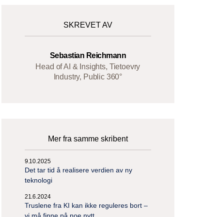
SKREVET AV
Sebastian Reichmann
Head of AI & Insights, Tietoevry
Industry, Public 360°
Mer fra samme skribent
9.10.2025
Det tar tid å realisere verdien av ny
teknologi
21.6.2024
Truslene fra KI kan ikke reguleres bort –
vi må finne på noe nytt