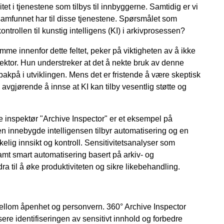
itet i tjenestene som tilbys til innbyggerne. Samtidig er vi
m samfunnet har til disse tjenestene. Spørsmålet som
kontrollen til kunstig intelligens (KI) i arkivprosessen?
emme innenfor dette feltet, peker på viktigheten av å ikke
 sektor. Hun understreker at det å nekte bruk av denne
e bakpå i utviklingen. Mens det er fristende å være skeptisk
 avgjørende å innse at KI kan tilby vesentlig støtte og
e inspektør "Archive Inspector" er et eksempel på
n innebygde intelligensen tilbyr automatisering og en
elig innsikt og kontroll. Sensitivitetsanalyser som
amt smart automatisering basert på arkiv- og
a til å øke produktiviteten og sikre likebehandling.
mellom åpenhet og personvern. 360° Archive Inspector
isere identifiseringen av sensitivt innhold og forbedre