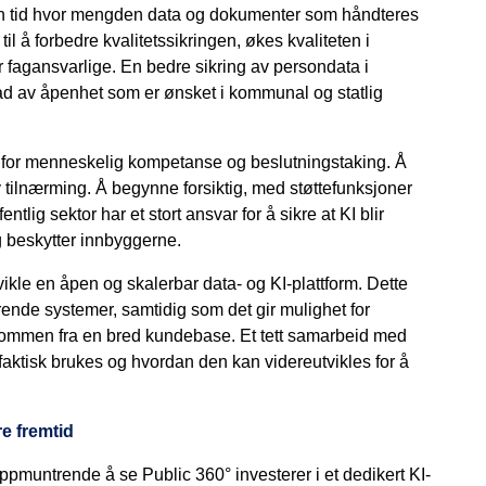
 i en tid hvor mengden data og dokumenter som håndteres
til å forbedre kvalitetssikringen, økes kvaliteten i
or fagansvarlige. En bedre sikring av persondata i
rad av åpenhet som er ønsket i kommunal og statlig
ng for menneskelig kompetanse og beslutningstaking. Å
v tilnærming. Å begynne forsiktig, med støttefunksjoner
ntlig sektor har et stort ansvar for å sikre at KI blir
 beskytter innbyggerne.
utvikle en åpen og skalerbar data- og KI-plattform. Dette
sterende systemer, samtidig som det gir mulighet for
ommen fra en bred kundebase. Et tett samarbeid med
 faktisk brukes og hvordan den kan videreutvikles for å
re fremtid
 oppmuntrende å se Public 360° investerer i et dedikert KI-