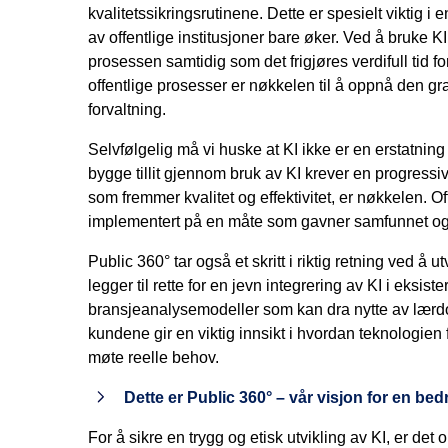
kvalitetssikringsrutinene. Dette er spesielt viktig
av offentlige institusjoner bare øker. Ved å bruke KI 
prosessen samtidig som det frigjøres verdifull tid f
offentlige prosesser er nøkkelen til å oppnå den g
forvaltning.
Selvfølgelig må vi huske at KI ikke er en erstatni
bygge tillit gjennom bruk av KI krever en progressi
som fremmer kvalitet og effektivitet, er nøkkelen. Offe
implementert på en måte som gavner samfunnet og
Public 360° tar også et skritt i riktig retning ved å 
legger til rette for en jevn integrering av KI i eksi
bransjeanalysemodeller som kan dra nytte av lærd
kundene gir en viktig innsikt i hvordan teknologien
møte reelle behov.
Dette er Public 360° – vår visjon for en bed
For å sikre en trygg og etisk utvikling av KI, er det