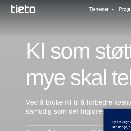
Tjenester
Prog
KI som støt
mye skal te
Ved å bruke KI til å forbedre kvali
samtidig som det frigjøres verdifull
By clicking “
site usage, a