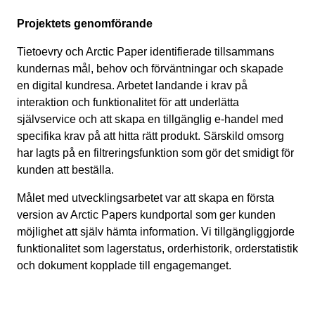
Projektets genomförande
Tietoevry
och
Arctic Paper identifiera
de
tillsammans
kundernas mål
, behov och förväntningar och
skapade
en
digital
kundresa
.
Arbetet
landande i krav på
interaktion och funktionalitet för att
underlätta
självservice och att skapa en tillgänglig e-handel med
specifika krav
på
att hitta rätt produkt. Särskild omsorg
har lagts på en filtreringsfun
k
tion som gör det smidigt för
kunden att beställa.
Målet
med utvecklingsarbetet
var att skapa en första
version av Arctic Papers kundportal som ger kunden
möjlighet att själv hämta information
.
Vi
tillgängliggjorde
funktionalitet
som
lagerstatus, orderhistorik, orderstatistik
och dokument kopplade till engagemanget.