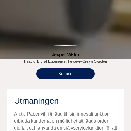
Jesper Viktor
Head of Digital Experience, Tietoevry Create Sweden
Kontakt
Utmaningen
Arctic Paper vill i tillägg till sin
innesäljfunktion
erbjuda kunderna en möjlighet att lägga order
digitalt och använda en
självservicefunktion
för att