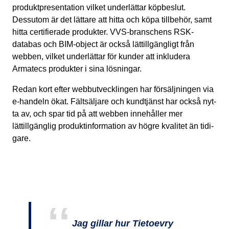
produkt­pre­sen­­tation vilket underlättar köpbeslut.
Dessutom är det lättare att hitta och köpa tillbehör, samt
hitta certi­fi­e­ra­de produkter. VVS-branschens RSK-
databas och BIM-object är också lättillgängligt från
webben, vilket un­der­lät­tar för kunder att inkludera
Armatecs produkter i sina lösningar.
Redan kort efter webbutvecklingen har försäljningen via
e-handeln ökat. Fältsäljare och kundtjänst har också nyt­­
ta av, och spar tid på att webben innehåller mer
lättillgänglig produktinformation av högre kvalitet än tidi­
ga­re.
Jag gillar hur Tietoevry