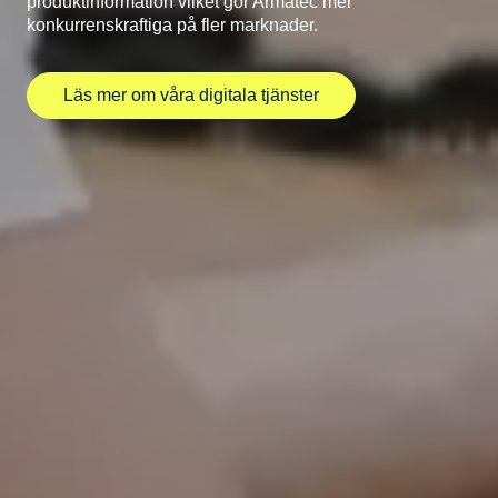
produktinformation vilket gör Armatec mer
konkurrenskraftiga på fler marknader.
Läs mer om våra digitala tjänster