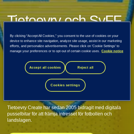
Tietoevry och SvFF
gör det möjligt att
By clicking “Accept All Cookies,” you consent to the use of cookies on your
device to enhance site navigation, analyze site usage, assist in our marketing
efforts, and personalize advertisements. Please click on 'Cookie Settings' to
följa de svenska
manage your preferences or to opt-out of certain cookie uses.
Cookie notice
fotbollslandslagen
Accept all cookies
Reject all
på plats
Cookies settings
Tietoevry Create har sedan 2005 bidragit med digitala
pusselbitar för att främja intresset för fotbollen och
landslagen.