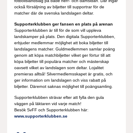
fotbollslandslag på både herr- och damsidan. Där ingår
också försäljning av biljetter till supportrar för de
matcher där de svenska landslagen deltar.
Supporterklubben ger fansen en plats på arenan
Supporterklubben är till för de som vill uppleva
landskamper på plats. Den digitala Supporterklubben,
erbjuder medlemmar möjlighet att boka biljetter till
landslagens matcher. Guldmedlemmen samlar poäng
genom att köpa matchbiljetter vilket ger förtur till att
köpa biljetter till populära matcher och mästerskap
oavsett vilket av landslagen som deltar. Lojalitet
premieras alltså! Silvermedlemsskapet är gratis, och
ger information om landslagen och viss rabatt på
biljetter. Däremot saknas möjlighet till poängsamling.
Supporterklubben strävar efter att fylla den gula
väggen på läktaren vid varje match!
Besök SvFF och Supporterklubben här:
www.supporterklubben.se