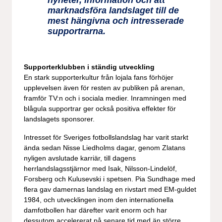
marknadsföra landslaget till de
mest hängivna och intresserade
supportrarna.
Supporterklubben i ständig utveckling
En stark supporterkultur från lojala fans förhöjer
upplevelsen även för resten av publiken på arenan,
framför TV:n och i sociala medier. Inramningen med
blågula supportrar ger också positiva effekter för
landslagets sponsorer.
Intresset för Sveriges fotbollslandslag har varit starkt
ända sedan Nisse Liedholms dagar, genom Zlatans
nyligen avslutade karriär, till dagens
herrlandslagsstjärnor med Isak, Nilsson-Lindelöf,
Forsberg och Kulusevski i spetsen. Pia Sundhage med
flera gav damernas landslag en rivstart med EM-guldet
1984, och utvecklingen inom den internationella
damfotbollen har därefter varit enorm och har
dessutom accelererat på senare tid med än större