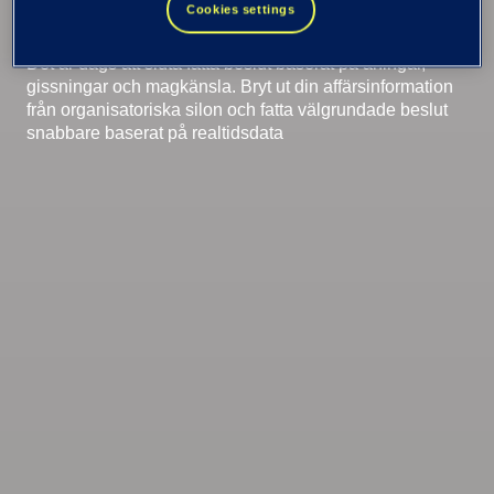
Cookies settings
Det är dags att sluta fatta beslut baserat på aningar,
gissningar och magkänsla. Bryt ut din affärsinformation
från organisatoriska silon och fatta välgrundade beslut
snabbare baserat på realtidsdata