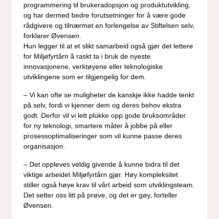
programmering til brukeradopsjon og produktutvikling,
og har dermed bedre forutsetninger for å være gode
rådgivere og tilnærmet en forlengelse av Stiftelsen selv,
forklarer Øvensen.
Hun legger til at et slikt samarbeid også gjør det lettere
for Miljøfyrtårn å raskt ta i bruk de nyeste
innovasjonene, verktøyene eller teknologiske
utviklingene som er tilgjengelig for dem.
– Vi kan ofte se muligheter de kanskje ikke hadde tenkt
på selv, fordi vi kjenner dem og deres behov ekstra
godt. Derfor vil vi lett plukke opp gode bruksområder
for ny teknologi, smartere måter å jobbe på eller
prosessoptimaliseringer som vil kunne passe deres
organisasjon­.
– Det oppleves veldig givende å kunne bidra til det
viktige arbeidet Miljøfyrtårn gjør. Høy kompleksitet
stiller også høye krav til vårt arbeid som utviklingsteam.
Det setter oss litt på prøve, og det er gøy, forteller
Øvensen.