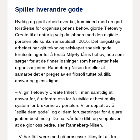
Spiller hverandre gode
Ryddig og godt arbeid over tid, kombinert med en god
forståelse for organisasjonens behov, gjorde Tietoevry
Create til et naturlig valg da jobben med den digitale
portalen ble konkurranseutsatt i 2016. Det langsiktige
arbeidet har gitt teknologiselskapet spesielt gode
forutsetninger for å forstå Miljøfyrtårns behov, noe som
sørger for at de finner løsninger som hensyntar hele
organisasjonen. Ranneberg-Nilsen forteller at
samarbeidet er preget av en filosofi tuftet på tillit,
ansvar og gjensidighet.
– Vi gir Tietoevry Create frihet til, men samtidig et
ansvar for, å utfordre oss for å utvikle et best mulig
system for brukerne av portalen. Vi er opptatt av å
“spille dem gode”, og gi dem forutsetninger for å gjøre
jobben best mulig. De har vår fulle tillit, og vi opplever
at de gjør oss bedre, sier Ranneberg-Nilsen.
– Vi har fått være med på prosesser tilknyttet alt fra