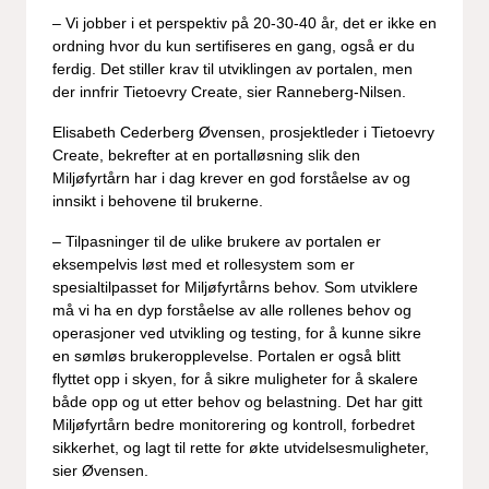
– Vi jobber i et perspektiv på 20-30-40 år, det er ikke en
ordning hvor du kun sertifiseres en gang, også er du
ferdig. Det stiller krav til utviklingen av portalen, men
der innfrir Tietoevry Create, sier Ranneberg-Nilsen.
Elisabeth Cederberg Øvensen, prosjektleder i Tietoevry
Create, bekrefter at en portalløsning slik den
Miljøfyrtårn har i dag krever en god forståelse av og
innsikt i behovene til brukerne.
– Tilpasninger til de ulike brukere av portalen er
eksempelvis løst med et rollesystem som er
spesialtilpasset for Miljøfyrtårns behov. Som utviklere
må vi ha en dyp forståelse av alle rollenes behov og
operasjoner ved utvikling og testing, for å kunne sikre
en sømløs brukeropplevelse. Portalen er også blitt
flyttet opp i skyen, for å sikre muligheter for å skalere
både opp og ut etter behov og belastning. Det har gitt
Miljøfyrtårn bedre monitorering og kontroll, forbedret
sikkerhet, og lagt til rette for økte utvidelsesmuligheter,
sier Øvensen.