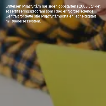
Stiftelsen Miljøfyrtårn har siden oppstarten i 2003 utviklet
et sertifiseringsprogram som i dag er Norgesledende.
Sentralt for dette står Miljøfyrtårnportalen, et heldigitalt
miljøledelsessystem.