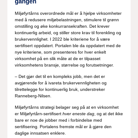
gangen
Miljøfyrtårns overordnede mål er å hjelpe virksomheter
med å redusere miljøbelastningen, stimulere til grønn
omstilling og øke konkurransekraften. Det krever
kontinuerlig arbeid, og stiller store krav til forenkling og
brukervennlighet. I 2022 ble kriteriene for å være
sertifisert oppdatert. Portalen ble da oppdatert med de
nye kriteriene, som presenteres for hver enkelt
virksomhet på en slik måte at de er tilpasset
virksomhetens bransje, størrelse og forutsetninger.
­­– Det gjør det til en kompleks jobb, men det er
avgjørende for å ivareta brukervennligheten og
tilrettelegge for kontinuerlig bruk, understreker
Ranneberg-Nilsen.
Miljøfyrtårns strategi belager seg på at en virksomhet
er Miljøfyrtårn-sertifisert
hver eneste dag
, og at det ikke
bare er noe de jobber med i forbindelse med
sertifisering. Portalens fremste mål er å gjøre den
daglige innsatsen enklere.