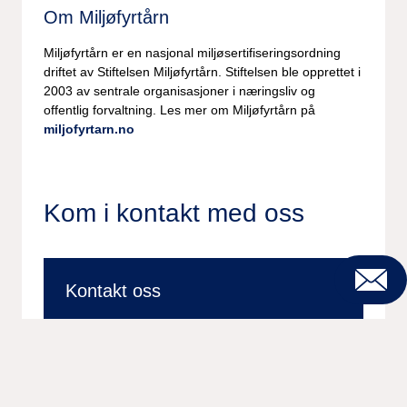
Om Miljøfyrtårn
Miljøfyrtårn er en nasjonal miljøsertifiseringsordning
driftet av Stiftelsen Miljøfyrtårn. Stiftelsen ble opprettet i
2003 av sentrale organisasjoner i næringsliv og
offentlig forvaltning. Les mer om Miljøfyrtårn på
miljofyrtarn.no
Kom i kontakt med oss
Kontakt oss
Kontakt
Vil du vite mer? Fyll ut kontaktskjema så tar en
av våre eksperter kontakt med deg.
Kontakt oss