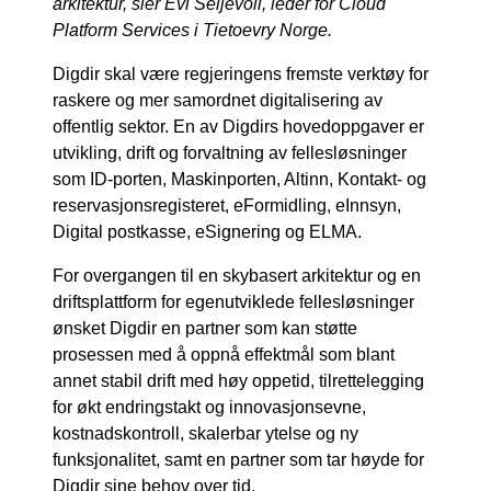
arkitektur, sier Evi Seljevoll, leder for Cloud
Platform Services i Tietoevry Norge.
Digdir skal være regjeringens fremste verktøy for
raskere og mer samordnet digitalisering av
offentlig sektor. En av Digdirs hovedoppgaver er
utvikling, drift og forvaltning av fellesløsninger
som ID-porten, Maskinporten, Altinn, Kontakt- og
reservasjonsregisteret, eFormidling, eInnsyn,
Digital postkasse, eSignering og ELMA.
For overgangen til en skybasert arkitektur og en
driftsplattform for egenutviklede fellesløsninger
ønsket Digdir en partner som kan støtte
prosessen med å oppnå effektmål som blant
annet stabil drift med høy oppetid, tilrettelegging
for økt endringstakt og innovasjonsevne,
kostnadskontroll, skalerbar ytelse og ny
funksjonalitet, samt en partner som tar høyde for
Digdir sine behov over tid.