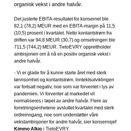
organisk vekst i andre halvår.
Det justerte EBITA-resultatet for konsernet ble
82,1 (78,2) MEUR med en EBITA-margin på 11,5
(10,5) prosent i kvartalet. Netto kontantstrøm fra
driften var 94,8 MEUR (30,7) og omsetningen ble
711,5 (744,2) MEUR. TietoEVRY opprettholder
ambisjonen om å nå en positiv organisk vekst i
andre halvår.
- Vi er glade for å kunne starte året med sterk
lønnsomhet og kontantstrøm. Inntektsutviklingen
var fortsatt negativ, noe som var forventet i lys av
pandemien. Vi forventer at markedet vil
normaliseres i løpet av andre halvår. Flere av
forretningsenhetene avsluttet kvartalet med sterk
ordreinngang, noe som understøtter våre
vekstambisjoner for andre halvår, sier konsernsjef
Kimmo Alkio
i TietoEVRY.