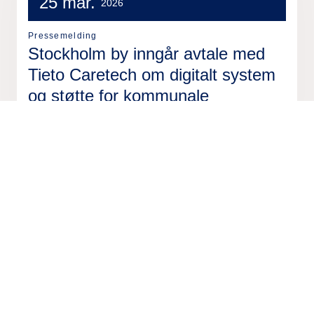
25 mar.
2026
Pressemelding
Stockholm by inngår avtale med
Tieto Caretech om digitalt system
og støtte for kommunale
velferdstjenester
19 mar.
2026
Pressemelding
Hamar kommune satser tungt på
datadrevet transformasjon – inngår
strategisk partnerskap med Tieto