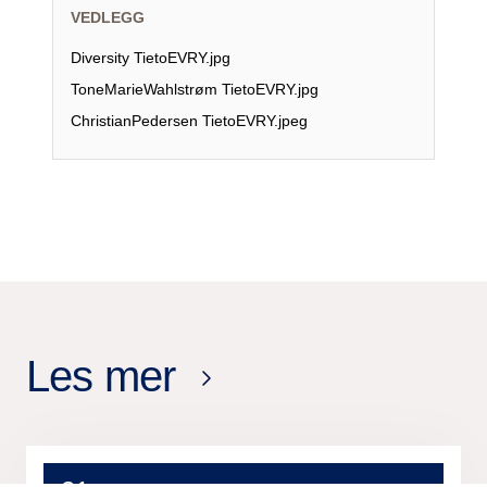
VEDLEGG
Diversity TietoEVRY.jpg
ToneMarieWahlstrøm TietoEVRY.jpg
ChristianPedersen TietoEVRY.jpeg
Les mer