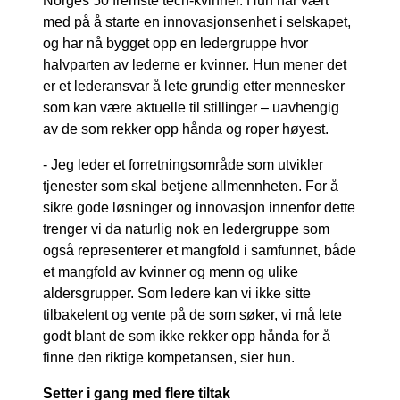
Norges 50 fremste tech-kvinner. Hun har vært
med på å starte en innovasjonsenhet i selskapet,
og har nå bygget opp en ledergruppe hvor
halvparten av lederne er kvinner. Hun mener det
er et lederansvar å lete grundig etter mennesker
som kan være aktuelle til stillinger – uavhengig
av de som rekker opp hånda og roper høyest.
- Jeg leder et forretningsområde som utvikler
tjenester som skal betjene allmennheten. For å
sikre gode løsninger og innovasjon innenfor dette
trenger vi da naturlig nok en ledergruppe som
også representerer et mangfold i samfunnet, både
et mangfold av kvinner og menn og ulike
aldersgrupper. Som ledere kan vi ikke sitte
tilbakelent og vente på de som søker, vi må lete
godt blant de som ikke rekker opp hånda for å
finne den riktige kompetansen, sier hun.
Setter i gang med flere tiltak