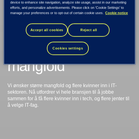
device to enhance site navigation, analyze site usage, assist in our marketing
efforts, and personalize advertisements. Please click on 'Cookie Settings' to
manage your preferences or to opt-out of certain cookie uses.
Cookie notice
Utfordrer IT-
Accept all cookies
Reject all
sektoren på
Cookies settings
mangfold
Vi ønsker større mangfold og flere kvinner inn i IT-
sektoren. Nå utfordrer vi hele bransjen til å jobbe
sammen for å få flere kvinner inn i tech, og flere jenter til
å velge IT-fag.