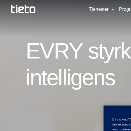
Tjenester
Prog
EVRY styrke
intelligens
By clicking “
site usage, a
your preferen