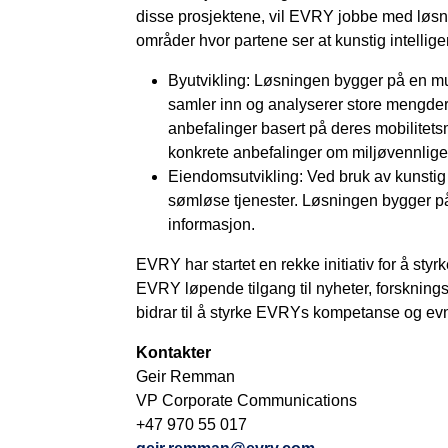
disse prosjektene, vil EVRY jobbe med løsn
områder hvor partene ser at kunstig intellige
Byutvikling: Løsningen bygger på en mul
samler inn og analyserer store mengder d
anbefalinger basert på deres mobilitets
konkrete anbefalinger om miljøvennlige i
Eiendomsutvikling: Ved bruk av kunstig
sømløse tjenester. Løsningen bygger på
informasjon.
EVRY har startet en rekke initiativ for å s
EVRY løpende tilgang til nyheter, forsknings
bidrar til å styrke EVRYs kompetanse og evn
Kontakter
Geir Remman
VP Corporate Communications
+47 970 55 017