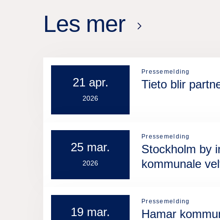
Les mer
Pressemelding
21 apr.
Tieto blir par
2026
Pressemelding
25 mar.
Stockholm by i
kommunale velf
2026
Pressemelding
19 mar.
Hamar kommune 