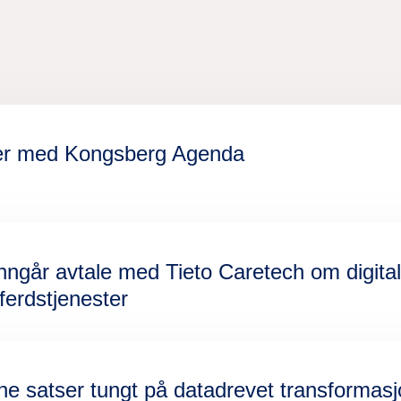
tner med Kongsberg Agenda
nngår avtale med Tieto Caretech om digital
erdstjenester
satser tungt på datadrevet transformasjo