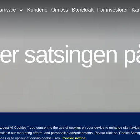
ramvare
Kundene
Om oss
Bærekraft
For investorer
Kar
r satsingen p
Accept All Cookies,” you consent to the use of cookies on your device to enhance site naviga
ssist in our marketing efforts, and personalize advertisements. Please click on 'Cookie Setti
ces or to opt-out of certain cookie uses.
Cookie notice