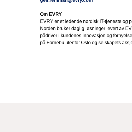
geir.remman@evry.com
Om EVRY
EVRY er et ledende nordisk IT-tjeneste og p
Norden bruker daglig løsninger levert av E
pådriver i kundenes innovasjon og fornyels
på Fornebu utenfor Oslo og selskapets aksje