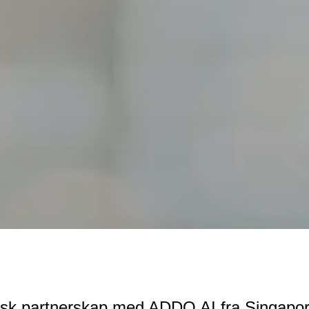
gisk partnerskap med ADDO AI fra Singapo