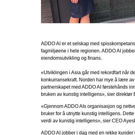
ADDO AI er et selskap med spisskompetanse i
fagmiljøene i hele regionen. ADDO AI jobber
eiendomsutvikling og finans.
«Utviklingen i Asia går med rekordfart når det
konkurransekraft. Norden har mye å lære av d
partnerskapet med ADDO AI førstehånds innsi
bruken av kunstig intelligens», sier direkt
«Gjennom ADDO AIs organisasjon og nettverk
bruker for å utnytte kunstig intelligens. Det
verdi av kunstig intelligens», sier CEO Ay
ADDO AI jobber i dag med en rekke kunder i