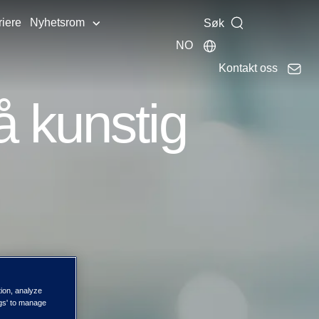
riere
Nyhetsrom
Søk
NO
Kontakt oss
å kunstig
tion, analyze
ngs' to manage