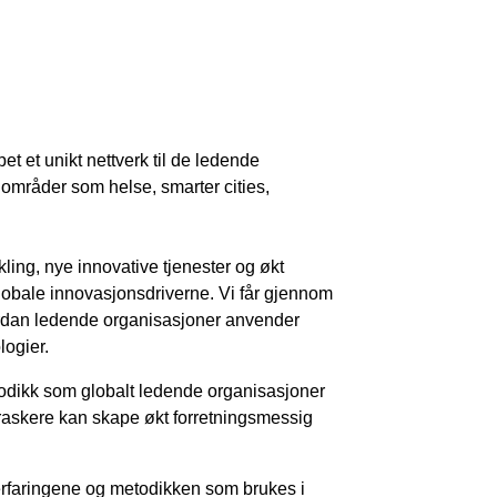
 et unikt nettverk til de ledende
områder som helse, smarter cities,
ikling, nye innovative tjenester og økt
globale innovasjonsdriverne. Vi får gjennom
vordan ledende organisasjoner anvender
logier.
odikk som globalt ledende organisasjoner
en raskere kan skape økt forretningsmessig
erfaringene og metodikken som brukes i