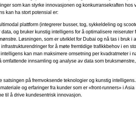
inger som kan styrke innovasjonen og konkurransekraften hos 
ns kan ha stort potensial er:
timodal plattform (integrerer busser, tog, sykkeldeling og sco
ata, og bruker kunstig intelligens for å optimalisere reiseruter
mønstre. Løsningen, som er utviklet for Dubai og nå tas i bruk i
nfrastrukturendringer for å møte fremtidige trafikkbehov i en sto
 intelligens kan man maksimere omsetning per kvadratmeter i n
 omfattende innsamling og analyse av data som bruksmønstre, k
tyrke satsingen på fremvoksende teknologier og kunstig intellig
materiale og erfaringer fra kunder som er «front-runners» i Asi
e til å drive kundesentrisk innovasjon.