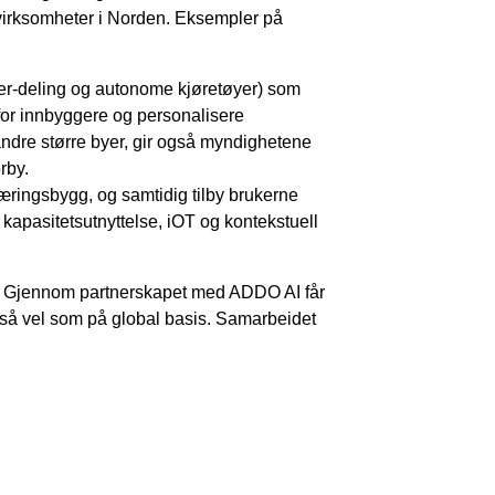
virksomheter i Norden. Eksempler på
oter-deling og autonome kjøretøyer) som
 for innbyggere og personalisere
 andre større byer, gir også myndighetene
rby.
æringsbygg, og samtidig tilby brukerne
apasitetsutnyttelse, iOT og kontekstuell
ens. Gjennom partnerskapet med ADDO AI får
a så vel som på global basis. Samarbeidet