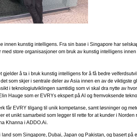
nnen kunstig intelligens. Fra sin base i Singapore har selskapet
 med store organisasjoner om bruk av kunstig intelligens innen 
 gjelder å ta i bruk kunstig intelligens for å få bedre velferdsutv
et som skjer i sentrale deler av Asia innen en av de viktigste 
kt i teknologiutviklingen samtidig som vi skal dra nytte av h
ør Elin Hauge som er EVRYs ekspert på AI og fremvoksende tekno
 får EVRY tilgang til unik kompetanse, samt løsninger og met
te er et unikt samarbeid som legger til rette for at kunder i Nord
esha Khanna i ADDO.Ai.
 land som Singapore, Dubai, Japan og Pakistan, og basert på 