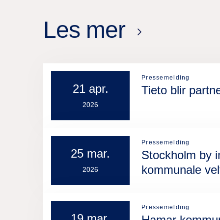
Les mer
Pressemelding
21 apr.
Tieto blir par
2026
Pressemelding
25 mar.
Stockholm by i
kommunale velf
2026
Pressemelding
19 mar.
Hamar kommune 