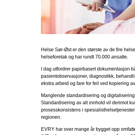
Helse Sør-Øst er den største av de fire hels
helseforetak og har rundt 70.000 ansatte.
I dag utfordrer papirbasert dokumentasjon b
pasientobservasjoner, diagnostikk, behandli
ekstra arbeid og fare for feil ved kopiering a
Manglende standardisering og digitalisering 
Standardisering av alt innhold vil derimot k
prosesskonsistens i spesialisthelsetjenesten 
regionen.
EVRY har over mange år bygget opp omfatte