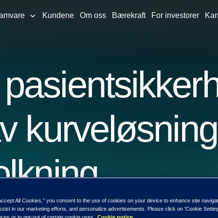
ramvare
Kundene
Om oss
Bærekraft
For investorer
Kar
pasientsikker
v kurveløsning
olkning
Accept All Cookies,” you consent to the use of cookies on your device to enhance site naviga
ssist in our marketing efforts, and personalize advertisements. Please click on 'Cookie Setti
ces or to opt-out of certain cookie uses.
Cookie notice