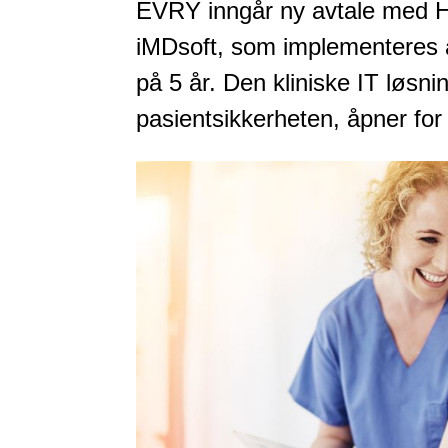
EVRY inngår ny avtale med He
iMDsoft, som implementeres a
på 5 år. Den kliniske IT løsn
pasientsikkerheten, åpner for