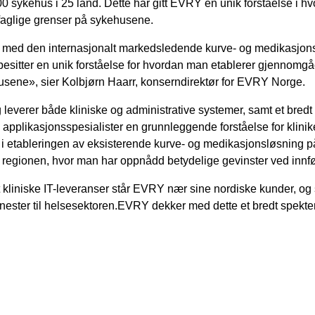
00 sykehus i 25 land. Dette har gitt EVRY en unik forståelse i
g faglige grenser på sykehusene.
ng med den internasjonalt markedsledende kurve- og medikasjo
esitter en unik forståelse for hvordan man etablerer gjennomgåen
usene», sier Kolbjørn Haarr, konserndirektør for EVRY Norge.
everer både kliniske og administrative systemer, samt et bredt sp
ske applikasjonsspesialister en grunnleggende forståelse for kli
 i etableringen av eksisterende kurve- og medikasjonsløsning 
i regionen, hvor man har oppnådd betydelige gevinster ved innf
 kliniske IT-leveranser står EVRY nær sine nordiske kunder, og
tjenester til helsesektoren.EVRY dekker med dette et bredt spekt