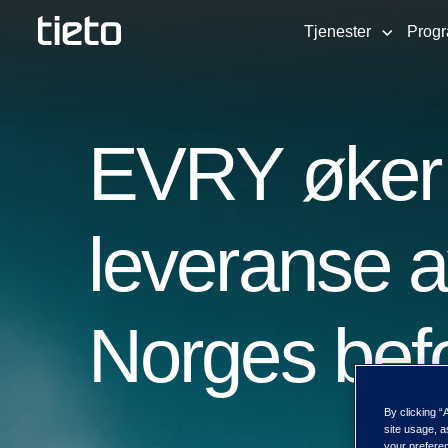
Tjenester
Prog
EVRY øker 
leveranse a
Norges bef
By clicking “
site usage, a
your preferen