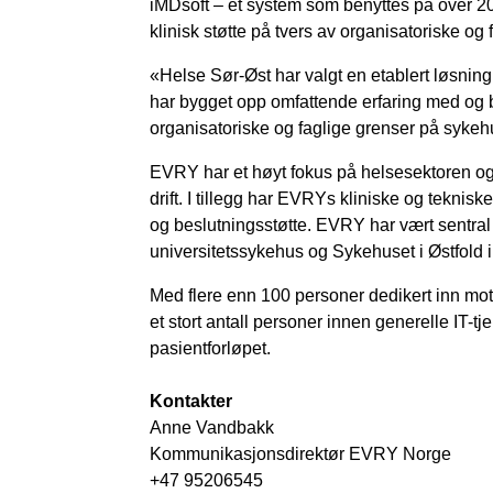
iMDsoft – et system som benyttes på over 2
klinisk støtte på tvers av organisatoriske o
«Helse Sør-Øst har valgt en etablert løsni
har bygget opp omfattende erfaring med og b
organisatoriske og faglige grenser på sykeh
EVRY har et høyt fokus på helsesektoren og l
drift. I tillegg har EVRYs kliniske og tekni
og beslutningsstøtte. EVRY har vært sentral
universitetssykehus og Sykehuset i Østfold 
Med flere enn 100 personer dedikert inn mot
et stort antall personer innen generelle IT-
pasientforløpet.
Kontakter
Anne Vandbakk
Kommunikasjonsdirektør EVRY Norge
+47 95206545