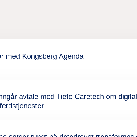
tner med Kongsberg Agenda
nngår avtale med Tieto Caretech om digital
erdstjenester
satser tungt på datadrevet transformasjo