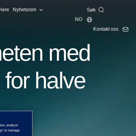
riere
Nyhetsrom
Søk
NO
Kontakt oss
heten med
 for halve
tion, analyze
ngs' to manage