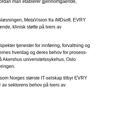
 hvordan man etablerer gjennomgående,
nsløsningen, MetaVision fra iMDsoft. EVRY
de, klinisk støtte på tvers av
ekter tjenester for innføring, forvaltning og
nikernes hverdag og deres behov for prosess-
på Akershus universitetssykehus, Oslo
øringen.
 som Norges største IT-selskap tilbyr EVRY
er av sektorens behov på tvers av