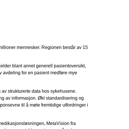
3 millioner mennesker. Regionen består av 15
lder blant annet generell pasientoversikt,
av avdeling for en pasient medføre mye
g av strukturerte data hos sykehusene.
ing av informasjon. Økt standardisering og
ponsevne til å møte fremtidige utfordringer i
medikasjonsløsningen, MetaVision fra