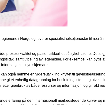
eregionene i Norge og leverer spesialisthelsetjenester til nær 
åde prosesskvalitet og pasientsikkerhet på sykehusene. Dette gje
ngstiltak, samt utdeling av legemidler. For eksempel kan bytte 
v informasjon til nye skjemaer.
kan også hemme en videreutvikling knyttet til gevinstrealiserin
unne gi et enhetlig datagrunnlag for beslutningsstøtte og utveksl
letter gjenbruk av både ressurser og informasjon, og gir økt res
nde erfaring på den internasjonalt markedsledende kurve- og 