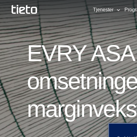
Tjenester
Prog
EVRY ASA: F
omsetninge
marginveks