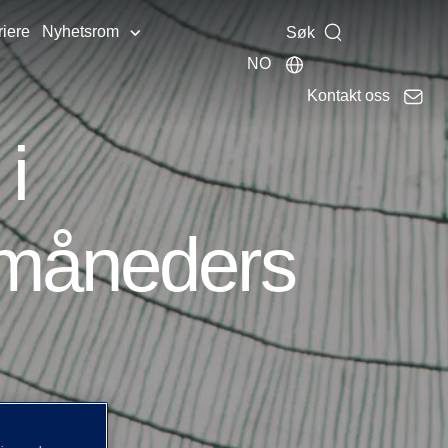
riere
Nyhetsrom
Søk
NO
Kontakt oss
i
vmåneders