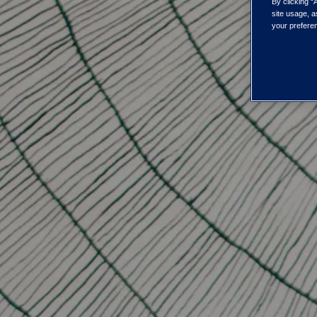
By clicking “
site usage, a
your preferen