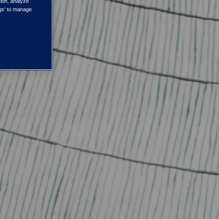
tion, analyze
ngs' to manage