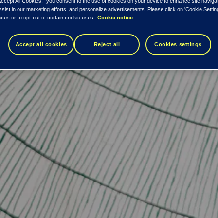
Accept All Cookies,” you consent to the use of cookies on your device to enhance site naviga
ssist in our marketing efforts, and personalize advertisements. Please click on 'Cookie Setti
ces or to opt-out of certain cookie uses.
Cookie notice
Accept all cookies
Reject all
Cookies settings