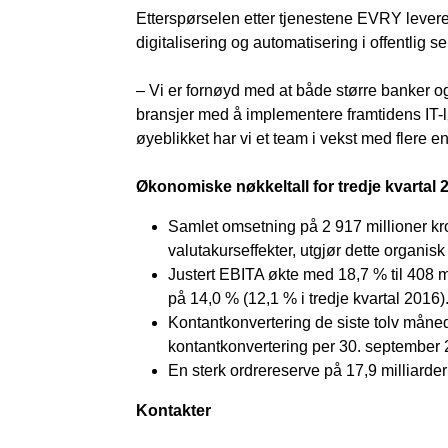
Etterspørselen etter tjenestene EVRY leverer
digitalisering og automatisering i offentlig s
– Vi er fornøyd med at både større banker o
bransjer med å implementere framtidens IT-l
øyeblikket har vi et team i vekst med flere e
Økonomiske nøkkeltall for tredje kvartal 
Samlet omsetning på 2 917 millioner kron
valutakurseffekter, utgjør dette organisk
Justert EBITA økte med 18,7 % til 408 mi
på 14,0 % (12,1 % i tredje kvartal 2016)
Kontantkonvertering de siste tolv mån
kontantkonvertering per 30. september 
En sterk ordrereserve på 17,9 milliarde
Kontakter