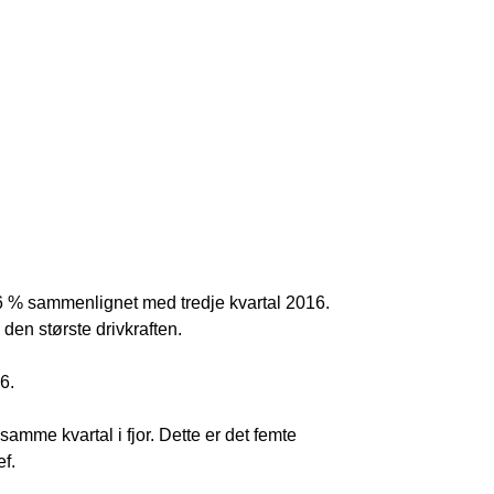
2,6 % sammenlignet med tredje kvartal 2016.
en største drivkraften.
6.
amme kvartal i fjor. Dette er det femte
f.