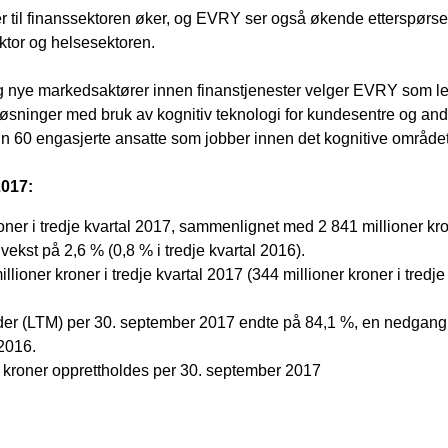
 til finanssektoren øker, og EVRY ser også økende etterspørsel o
ektor og helsesektoren.
g nye markedsaktører innen finanstjenester velger EVRY som lev
øsninger med bruk av kognitiv teknologi for kundesentre og andr
nn 60 engasjerte ansatte som jobber innen det kognitive området, 
2017:
er i tredje kvartal 2017, sammenlignet med 2 841 millioner kroner
 vekst på 2,6 % (0,8 % i tredje kvartal 2016).
llioner kroner i tredje kvartal 2017 (344 millioner kroner i tred
.
eder (LTM) per 30. september 2017 endte på 84,1 %, en nedgang
2016.
r kroner opprettholdes per 30. september 2017