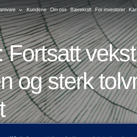
ramvare
Kundene
Om oss
Bærekraft
For investorer
Kar
ortsatt vekst 
n og sterk tol
t