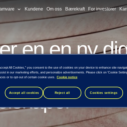
ramvare
Kundene
Om oss
Bærekraft
For investorer
Kar
er en en ny dig
ning for
Accept All Cookies,” you consent to the use of cookies on your device to enhance site naviga
ssist in our marketing efforts, and personalize advertisements. Please click on 'Cookie Setti
ces or to opt-out of certain cookie uses.
Cookie notice
selskaper
Accept all cookies
Reject all
Cookies settings