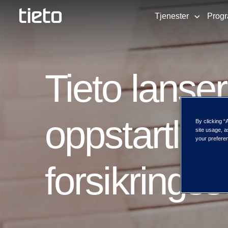
Tjenester
Prog
Tieto lanser
oppstartløs
By clicking “
site usage, a
your preferen
forsikrings