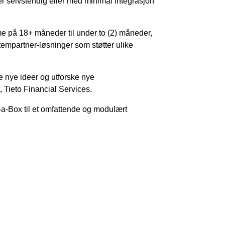
r selvstendig eller med minimal integrasjon
mme på 18+ måneder til under to (2) måneder,
tempartner-løsninger som støtter ulike
ve nye ideer og utforske nye
, Tieto Financial Services.
-a-Box til et omfattende og modulært