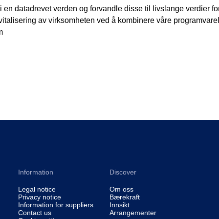
 i en datadrevet verden og forvandle disse til livslange verdier 
revitalisering av virksomheten ved å kombinere våre programva
m
Information
Discover
Legal notice
Om oss
Privacy notice
Bærekraft
Information for suppliers
Innsikt
Contact us
Arrangementer