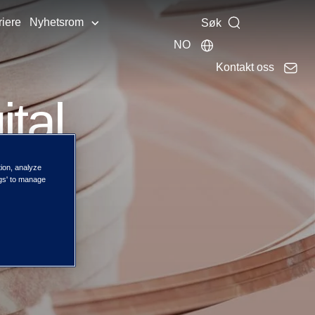
riere
Nyhetsrom
Søk
NO
Kontakt oss
ital
tion, analyze
ngs' to manage