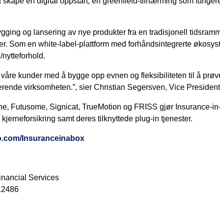
kape en digital oppstart, en greenfield-tilnærming som fungere
ygging og lansering av nye produkter fra en tradisjonell tidsra
eer. Som en white-label-plattform med forhåndsintegrerte økosys
/nytteforhold.
pe våre kunder med å bygge opp evnen og fleksibiliteten til å prø
erende virksomheten.”, sier Christian Segersven, Vice President
one, Futusome, Signicat, TrueMotion og FRISS gjør Insurance-in
erneforsikring samt deres tilknyttede plug-in tjenester.
to.com/Insuranceinabox
inancial Services
12486