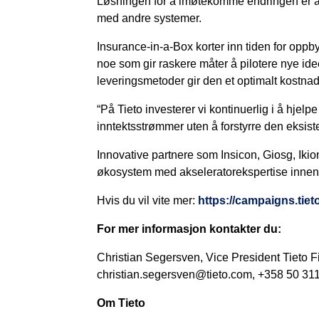
Løsningen for å imøtekomme endringen er å s
med andre systemer.
Insurance-in-a-Box korter inn tiden for oppb
noe som gir raskere måter å pilotere nye id
leveringsmetoder gir den et optimalt kostnad
“På Tieto investerer vi kontinuerlig i å hjel
inntektsstrømmer uten å forstyrre den eksist
Innovative partnere som Insicon, Giosg, Iki
økosystem med akseleratorekspertise innen kj
Hvis du vil vite mer:
https://campaigns.tie
For mer informasjon kontakter du:
Christian Segersven, Vice President Tieto F
christian.segersven@tieto.com, +358 50 31
Om Tieto