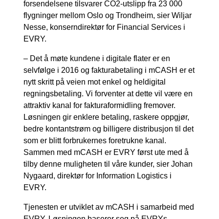
forsendelsene tilsvarer CO2-utslipp fra 23 000
flygninger mellom Oslo og Trondheim, sier Wiljar
Nesse, konserndirektør for Financial Services i
EVRY.
– Det å møte kundene i digitale flater er en
selvfølge i 2016 og fakturabetaling i mCASH er et
nytt skritt på veien mot enkel og heldigital
regningsbetaling. Vi forventer at dette vil være en
attraktiv kanal for fakturaformidling fremover.
Løsningen gir enklere betaling, raskere oppgjør,
bedre kontantstrøm og billigere distribusjon til det
som er blitt forbrukernes foretrukne kanal.
Sammen med mCASH er EVRY først ute med å
tilby denne muligheten til våre kunder, sier Johan
Nygaard, direktør for Information Logistics i
EVRY.
Tjenesten er utviklet av mCASH i samarbeid med
EVRY. Løsningen baserer seg på EVRYs