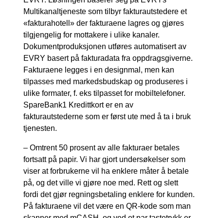
Multikanaltjeneste som tilbyr fakturautstedere et
«fakturahotell» der fakturaene lagres og gjøres
tilgjengelig for mottakere i ulike kanaler.
Dokumentproduksjonen utføres automatisert av
EVRY basert på fakturadata fra oppdragsgiverne.
Fakturaene legges i en designmal, men kan
tilpasses med markedsbudskap og produseres i
ulike formater, f. eks tilpasset for mobiltelefoner.
SpareBank1 Kredittkort er en av
fakturautstederne som er først ute med å ta i bruk
tjenesten.
– Omtrent 50 prosent av alle fakturaer betales
fortsatt på papir. Vi har gjort undersøkelser som
viser at forbrukerne vil ha enklere måter å betale
på, og det ville vi gjøre noe med. Rett og slett
fordi det gjør regningsbetaling enklere for kunden.
På fakturaene vil det være en QR-kode som man
skanner med mCASH, og ved et par tastetrykk er