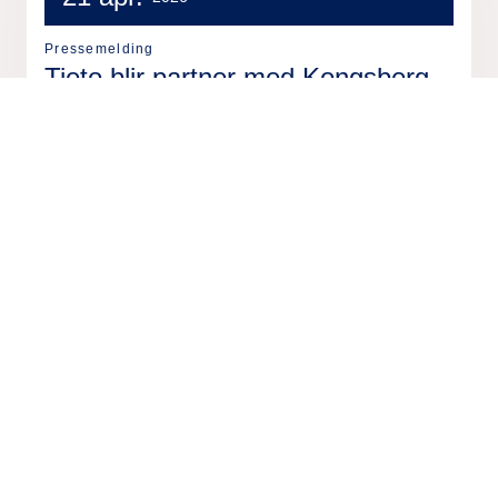
Pressemelding
Tieto blir partner med Kongsberg
Agenda
25 mar.
2026
Pressemelding
Stockholm by inngår avtale med
Tieto Caretech om digitalt system
og støtte for kommunale
velferdstjenester
19 mar.
2026