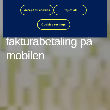
mCASH og EVRY
Accept all cookies
Reject all
lanserer KID-fri
Cookies settings
fakturabetaling på
mobilen