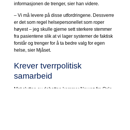
informasjonen de trenger, sier han videre.
– Vi må levere på disse utfordringene. Dessverre
er det som regel helsepersonellet som roper
høyest – jeg skulle gjerne sett sterkere stemmer
fra pasientene slik at vi lager systemer de faktisk
forstår og trenger for å ta bedre valg for egen
helse, sier Mjåset.
Krever tverrpolitisk
samarbeid
Mot slutten av debatten kommer Nawaz fra Oslo
Høyre på scenen og viser til utfordringer med
datainnsamlingen i kommunen – variasjonen i
kvalitet fra bydel til bydel er for stor sier han.
Sikring av et likeverdig tilbud til alle i kommunen
er derfor krevende.