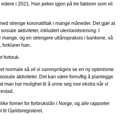
e videre i 2021. Han peker igjen på tre faktorer som vil
e med strenge koronatiltak i mange måneder. Det gjør at
siale aktiviteter, inkludert utenlandsreising. I
mange, og en strengere utlånspraksis i bankene, så
 forklarer han.
t forbruk.
 det normale så vil vi sannsynligvis se en ny optimisme
siale aktiviteter. Det kan være fornuftig å planlegge
at man har mulighet til å unne seg noe ekstra når vi
restad.
ulike former for forbrukslån i Norge, og alle rapporter
til Gjeldsregisteret.