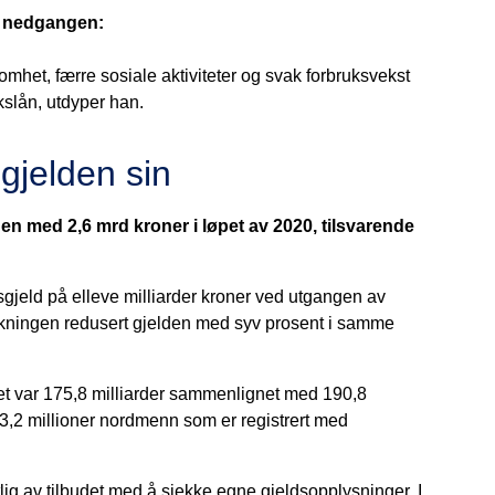
ne nedgangen:
mhet, færre sosiale aktiviteter og svak forbruksvekst
kslån, utdyper han.
 gjelden sin
en med 2,6 mrd kroner i løpet av 2020, tilsvarende
gjeld på elleve milliarder kroner ved utgangen av
lkningen redusert gjelden med syv prosent i samme
et var 175,8 milliarder sammenlignet med 190,8
lt 3,2 millioner nordmenn som er registrert med
ig av tilbudet med å sjekke egne gjeldsopplysninger. I