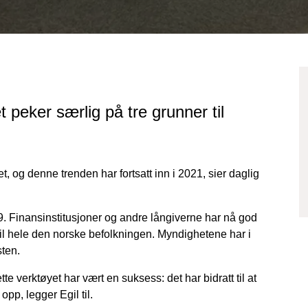
t peker særlig på tre grunner til
ret, og denne trenden har fortsatt inn i 2021, sier daglig
 Finansinstitusjoner og andre långiverne har nå god
 til hele den norske befolkningen. Myndighetene har i
sten.
te verktøyet har vært en suksess: det har bidratt til at
pp, legger Egil til.