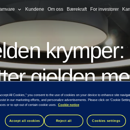
ramvare
Kundene
Om oss
Bærekraft
For investorer
Kar
elden krymper
ter gjelden me
Accept All Cookies,” you consent to the use of cookies on your device to enhance site naviga
 forbruksgjelden, viser tall fra TietoEVRY-e
ssist in our marketing efforts, and personalize advertisements. Please click on 'Cookie Setti
ces or to opt-out of certain cookie uses.
Cookie notice
n nedgang i 2020.
Accept all cookies
Reject all
Cookies settings