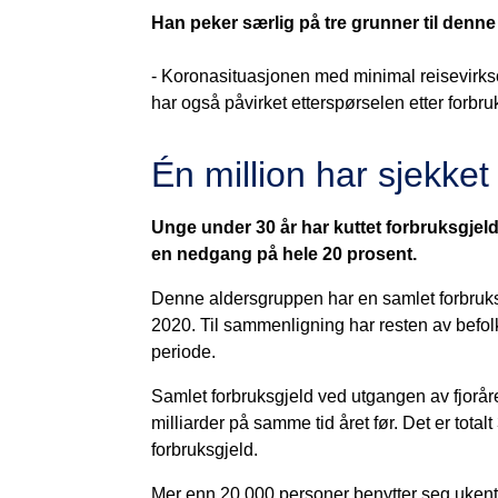
Han peker særlig på tre grunner til den
- Koronasituasjonen med minimal reisevirkso
har også påvirket etterspørselen etter forbru
Én million har sjekket
Unge under 30 år har kuttet forbruksgjeld
en nedgang på hele 20 prosent.
Denne aldersgruppen har en samlet forbruks
2020. Til sammenligning har resten av befo
periode.
Samlet forbruksgjeld ved utgangen av fjorår
milliarder på samme tid året før. Det er tota
forbruksgjeld.
Mer enn 20 000 personer benytter seg ukentl