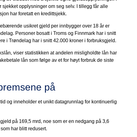
sjekket opplysninger om seg selv. I tillegg får alle
jon har foretatt en kredittsjekk.
ntebærende usikret gjeld per innbygger over 18 år er
delag. Personer bosatt i Troms og Finnmark har i snitt
 i Trøndelag har i snitt 42.000 kroner i forbruksgjeld.
lån, viser statistikken at andelen misligholdte lån har
kebetale lån som følge av et for høyt forbruk de siste
 bremsene på
tid og inneholder et unikt datagrunnlag for kontinuerlig
ksgjeld på 169,5 mrd, noe som er en nedgang på 3,6
 som har blitt redusert.