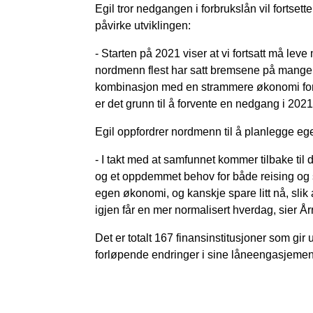
Egil tror nedgangen i forbrukslån vil fortsett
påvirke utviklingen:
- Starten på 2021 viser at vi fortsatt må lev
nordmenn flest har satt bremsene på mange so
kombinasjon med en strammere økonomi for 
er det grunn til å forvente en nedgang i 2021,
Egil oppfordrer nordmenn til å planlegge ege
- I takt med at samfunnet kommer tilbake til
og et oppdemmet behov for både reising og so
egen økonomi, og kanskje spare litt nå, slik 
igjen får en mer normalisert hverdag, sier År
Det er totalt 167 finansinstitusjoner som gir 
forløpende endringer i sine låneengasjement 