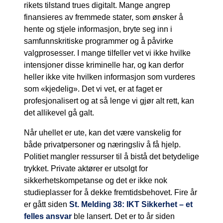
rikets tilstand trues digitalt. Mange angrep
finansieres av fremmede stater, som ønsker å
hente og stjele informasjon, bryte seg inn i
samfunnskritiske programmer og å påvirke
valgprosesser. I mange tilfeller vet vi ikke hvilke
intensjoner disse kriminelle har, og kan derfor
heller ikke vite hvilken informasjon som vurderes
som «kjedelig». Det vi vet, er at faget er
profesjonalisert og at så lenge vi gjør alt rett, kan
det allikevel gå galt.
Når uhellet er ute, kan det være vanskelig for
både privatpersoner og næringsliv å få hjelp.
Politiet mangler ressurser til å bistå det betydelige
trykket. Private aktører er utsolgt for
sikkerhetskompetanse og det er ikke nok
studieplasser for å dekke fremtidsbehovet. Fire år
er gått siden
St. Melding 38: IKT Sikkerhet – et
felles ansvar
ble lansert. Det er to år siden