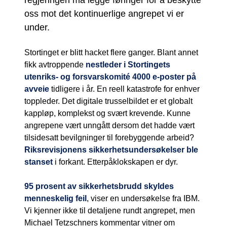
regjeringen må legge føringer for å beskytte
oss mot det kontinuerlige angrepet vi er
under.
Stortinget er blitt hacket flere ganger. Blant annet
fikk avtroppende
nestleder i Stortingets
utenriks- og forsvarskomité 4000 e-poster på
avveie
tidligere i år. En reell katastrofe for enhver
toppleder. Det digitale trusselbildet er et globalt
kappløp, komplekst og svært krevende. Kunne
angrepene vært unngått dersom det hadde vært
tilsidesatt bevilgninger til forebyggende arbeid?
Riksrevisjonens sikkerhetsundersøkelser ble
stanset
i forkant. Etterpåklokskapen er dyr.
95 prosent av sikkerhetsbrudd skyldes
menneskelig feil
, viser en undersøkelse fra IBM.
Vi kjenner ikke til detaljene rundt angrepet, men
Michael Tetzschners kommentar vitner om