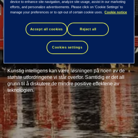
device to enhance site navigation, analyze site usage, assist in our marketing
efforts, and personalize advertisements. Please click on 'Cookie Settings' to
Intelligens som vil få
manage your preferences or to opt-out of certain cookie uses.
Cookie notice
stor konsekvens for
Accept all cookies
Reject all
Norge
Cookies settings
Kunstig intelligens kan være løsningen på noen av de
største utfordringene vi står overfor. Samtidig er det all
grunn til å diskutere de mindre positive effektene av
teknologien.