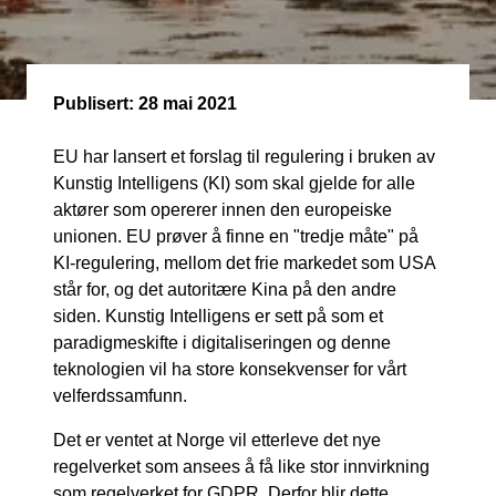
Publisert:
28 mai 2021
EU har lansert et forslag til regulering i bruken av
Kunstig Intelligens (KI) som skal gjelde for alle
aktører som opererer innen den europeiske
unionen. EU prøver å finne en "tredje måte" på
KI-regulering, mellom det frie markedet som USA
står for, og det autoritære Kina på den andre
siden. Kunstig Intelligens er sett på som et
paradigmeskifte i digitaliseringen og denne
teknologien vil ha store konsekvenser for vårt
velferdssamfunn.
Det er ventet at Norge vil etterleve det nye
regelverket som ansees å få like stor innvirkning
som regelverket for GDPR. Derfor blir dette