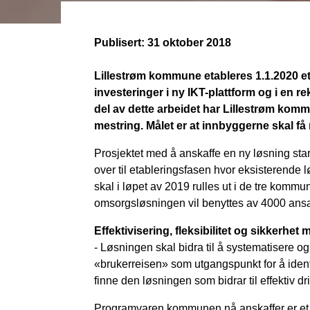
Publisert:
31 oktober 2018
Lillestrøm kommune etableres 1.1.2020 
investeringer i ny IKT-plattform og i en 
del av dette arbeidet har Lillestrøm kom
mestring. Målet er at innbyggerne skal få r
Prosjektet med å anskaffe en ny løsning start
over til etableringsfasen hvor eksisterende
skal i løpet av 2019 rulles ut i de tre kommu
omsorgsløsningen vil benyttes av 4000 ansa
Effektivisering, fleksibilitet og sikkerhet
- Løsningen skal bidra til å systematisere o
«brukerreisen» som utgangspunkt for å identi
finne den løsningen som bidrar til effektiv dr
Programvaren kommunen nå anskaffer er et m