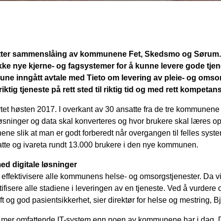
etter sammenslåing av kommunene Fet, Skedsmo og Sørum. 
rekke nye kjerne- og fagsystemer for å kunne levere gode tje
mune inngått avtale med Tieto om levering av pleie- og oms
iktig tjeneste på rett sted til riktig tid og med rett kompetan
et høsten 2017. I overkant av 30 ansatte fra de tre kommunene ha
 løsninger og data skal konverteres og hvor brukere skal læres o
nene slik at man er godt forberedt når overgangen til felles syst
tte og ivareta rundt 13.000 brukere i den nye kommunen.
 med digitale løsninger
g effektivisere alle kommunens helse- og omsorgstjenester. Da vi
fisere alle stadiene i leveringen av en tjeneste. Ved å vurdere
ift og god pasientsikkerhet, sier direktør for helse og mestring, B
er omfattende IT-system enn noen av kommunene har i dag. Den 