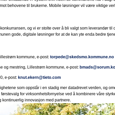
mot behovene til brukerne. Mobile løsninger vil være viktige ver
e konkurransen, og vi er stolte over å bli valgt som leverandør til
nen gode, digitale løsninger for at de kan yte enda bedre tjene
 Lillestrøm kommune, e-post:
torpede@skedsmo.kommune.no
e og mestring, Lillestrøm kommune, e-post:
bmads@sorum.k
0, e-post:
knut.ekern@tieto.com
ghetene som oppstår i en stadig mer datadrevet verden, og omda
 førstevalg for virksomhetsfornyelse ved å kombinere våre styr
og kontinuerlig innovasjon med partnere.