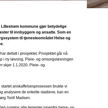
Lillestrøm kommune gjør betydelige
nester til innbyggere og ansatte. Som en
orgssystem til tjenesteområdet Helse og
se.
r deltatt i prosjektet. Prosjektet går nå
pp i ny løsning. Pleie- og omsorgsløsningen
em skjer 1.1.2020. Pleie- og
 startet anskaffelsesprosessen brukte vi
 og analysere de enkelte stadiene, kan en
jørg Torill Madsen.
ivaretar alle tjenester innenfor helse- og