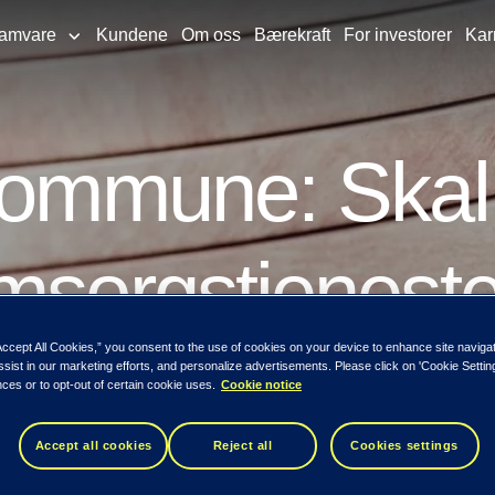
ramvare
Kundene
Om oss
Bærekraft
For investorer
Kar
kommune: Skal 
msorgstjeneste
Accept All Cookies,” you consent to the use of cookies on your device to enhance site naviga
ssist in our marketing efforts, and personalize advertisements. Please click on 'Cookie Setti
g tjeneste på rett sted til riktig tid og med 
ces or to opt-out of certain cookie uses.
Cookie notice
Accept all cookies
Reject all
Cookies settings