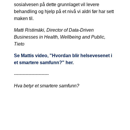
sosialvesen på dette grunnlaget vil levere
behandling og hjelp på et nivå vi aldri før har sett
maken til.
Matti Ristimäki, Director of Data-Driven
Businesses in Health, Wellbeing and Public,
Tieto
Se Mattis video, "Hvordan blir helsevesenet i
et smartere samfunn?" her.
------------------------
Hva betyr et smartere samfunn?
Verdien av et smartere samfunn viser seg på
mange måter. Tietos mål er å utnytte vår
ekspertise til å fortsette å forme et smartere
samfunn, et som forutser folks behov i hver fase
av livet. Du finner mer informasjon om hvordan vi