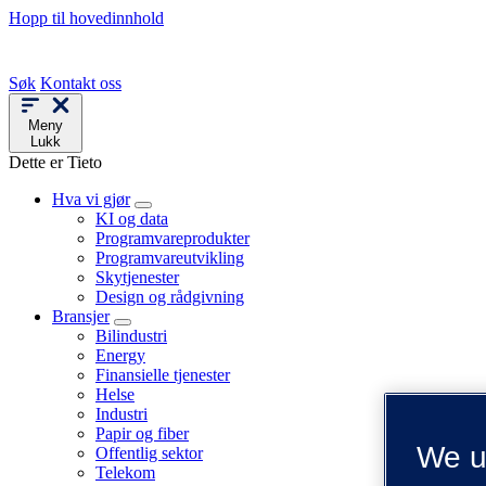
Hopp til hovedinnhold
Søk
Kontakt oss
Meny
Lukk
Dette er Tieto
Hva vi gjør
KI og data
Programvareprodukter
Programvareutvikling
Skytjenester
Design og rådgivning
Bransjer
Bilindustri
Energy
Finansielle tjenester
Helse
Industri
Papir og fiber
We u
Offentlig sektor
Telekom