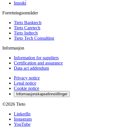
Innsikt
Forretningsområder
Tieto Banktech
Tieto Caretech
Tieto Indtech
Tieto Tech Consulting
Informasjon
Information for suppliers
Certification and assurance
Data act addendum
Privacy notice
Legal notice
Cookie notice
Informasjonskapselinnstillinger
©2026
Tieto
LinkedIn
Instagram
YouTube