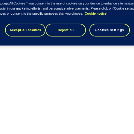
Accept All Cookies,” you consent to the use of cookies on your device to enhance site naviga
ssist in our marketing efforts, and personalize advertisements. Please click on 'Cookie setti
nces or consent to the specific purposes that you choose.
Cookie notice
Accept all cookies
Reject all
Cookies settings