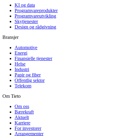
KI og data
Programvareprodukter
Programvareutvikling
Skytjenester
Design og rådgivning
Bransjer
Automotive
Energi
Finansielle tjenester
Helse
Industri
Papir og fiber
Offentlig sektor
Telekom
Om Tieto
Om oss
Bærekraft
Aktuelt
Karriere
For investorer
Arrangementer