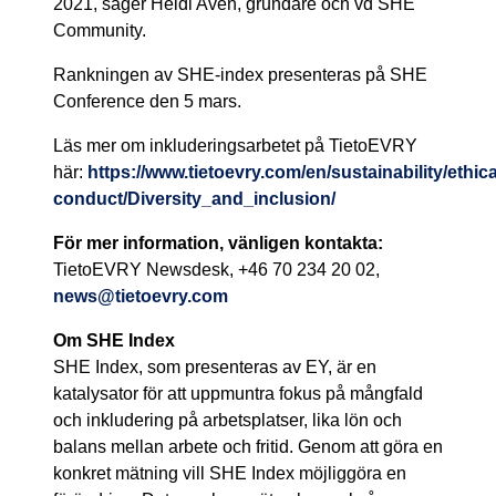
2021, säger Heidi Aven, grundare och vd SHE
Community.
Rankningen av SHE-index presenteras på SHE
Conference den 5 mars.
Läs mer om inkluderingsarbetet på TietoEVRY
här:
https://www.tietoevry.com/en/sustainability/ethica
conduct/Diversity_and_inclusion/
För mer information, vänligen kontakta:
TietoEVRY Newsdesk,
+46 70 234 20 02,
news@tietoevry.com
Om SHE Index
SHE Index, som presenteras av EY, är en
katalysator för att uppmuntra fokus på mångfald
och inkludering på arbetsplatser, lika lön och
balans mellan arbete och fritid. Genom att göra en
konkret mätning vill SHE Index möjliggöra en