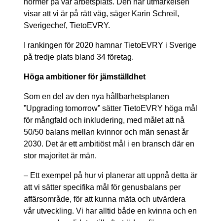
normer på vår arbetsplats. Den här utmärkelsen
visar att vi är på rätt väg, säger Karin Schreil,
Sverigechef, TietoEVRY.
I rankingen för 2020 hamnar TietoEVRY i Sverige
på tredje plats bland 34 företag.
Höga ambitioner för jämställdhet
Som en del av den nya hållbarhetsplanen
”Upgrading tomorrow” sätter TietoEVRY höga mål
för mångfald och inkludering, med målet att nå
50/50 balans mellan kvinnor och män senast år
2030. Det är ett ambitiöst mål i en bransch där en
stor majoritet är män.
– Ett exempel på hur vi planerar att uppnå detta är
att vi sätter specifika mål för genusbalans per
affärsområde, för att kunna mäta och utvärdera
vår utveckling. Vi har alltid både en kvinna och en