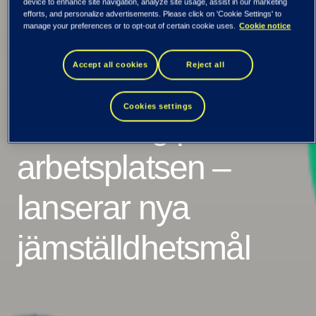
TietoEVRY på plats
device to enhance site navigation, analyze site usage, assist in our marketing
efforts, and personalize advertisements. Please click on 'Cookie Settings' to
manage your preferences or to opt-out of certain cookie uses.
Cookie notice
tre i SHE Index som
Accept all cookies
Reject all
mäter mångfald och
Cookies settings
inkludering på
arbetsplatsen –
lanserar nya
jämställdhetsmål