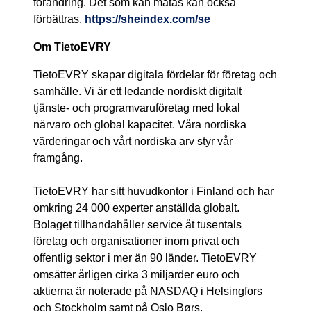
förändring. Det som kan mätas kan också
förbättras.
https://sheindex.com/se
Om TietoEVRY
TietoEVRY skapar digitala fördelar för företag och
samhälle. Vi är ett ledande nordiskt digitalt
tjänste- och programvaruföretag med lokal
närvaro och global kapacitet. Våra nordiska
värderingar och vårt nordiska arv styr vår
framgång.
TietoEVRY har sitt huvudkontor i Finland och har
omkring 24 000 experter anställda globalt.
Bolaget tillhandahåller service åt tusentals
företag och organisationer inom privat och
offentlig sektor i mer än 90 länder. TietoEVRY
omsätter årligen cirka 3 miljarder euro och
aktierna är noterade på NASDAQ i Helsingfors
och Stockholm samt på Oslo Børs.