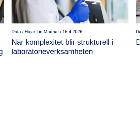
Data / Hajar Lie Madhat / 16.4.2026
Da
När komplexitet blir strukturell i
D
g
laboratorieverksamheten
.
Information
Discover