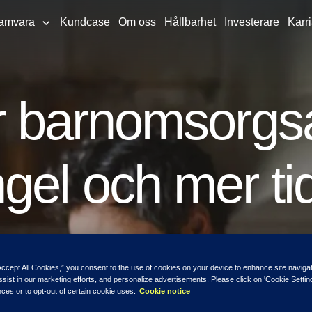
amvara
Kundcase
Om oss
Hållbarhet
Investerare
Karri
för barnomsorg
gel och mer ti
eplatser ökar ständigt. Samtidigt kämpar
 med ökad arbetsbelastning och minskade
Accept All Cookies,” you consent to the use of cookies on your device to enhance site naviga
ssist in our marketing efforts, and personalize advertisements. Please click on 'Cookie Setti
ces or to opt-out of certain cookie uses.
Cookie notice