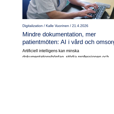
Digitalization / Kalle Vuorinen / 21.4.2026
Mindre dokumentation, mer
patientmöten: AI i vård och omsor
Artificiell intelligens kan minska
dokumentationsbördan, stödja professionen och
frigöra mer tid för mötet med patienten eller klienten