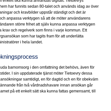
om enkelt ska kunna användas digitalt. Tietoevrys
dshem har funnits sedan 80-talet
och används idag av
över
ningar och kravbilder uppstår ständigt och det är
a och anpassa verktygen så att de möter användarens
ändaren större frihet att själv kunna anpassa verktygen
a krav och regelverk som finns i varje kommun. Ett
gsansökan som har tagits fram för att underlätta
stratörer i hela landet.
sökningsprocess
juda barnomsorg i den omfattning det behövs, även för
tider.
I sin uppdaterade tjänst möter Tietoevry dessa
vå ansökningar samtidigt, en för dagtid och en för obekväm
odkännande från två vårdnadshavare innan ansökan går
barnet på ett enkelt sätt ska kunna fattas gemensamt, till