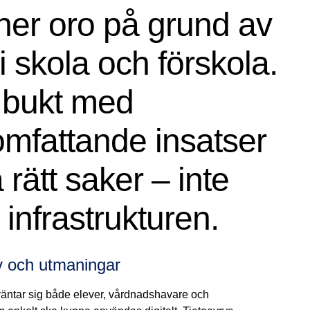
nner oro på grund av
 skola och förskola.
l bukt med
omfattande insatser
rätt saker – inte
 infrastrukturen.
av och utmaningar
örväntar sig både elever, vårdnadshavare och