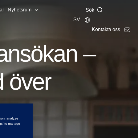
är
Nyhetsrum
Sök
SV
Kontakta oss
sansökan –
d över
tion, analyze
ngs' to manage