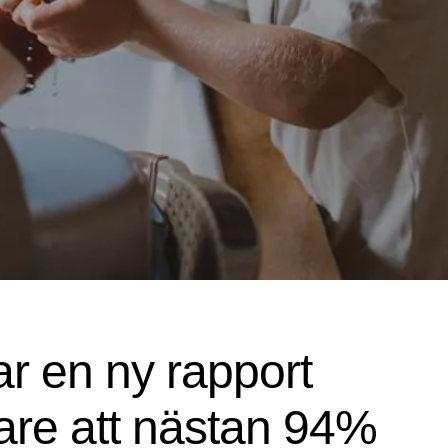
sar en ny rapport
are att nästan 94%