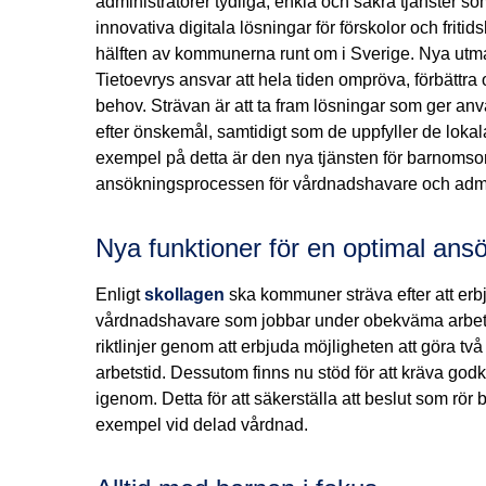
administratörer tydliga, enkla och säkra tjänster s
innovativa digitala lösningar för förskolor och friti
hälften av kommunerna runt om i Sverige. Nya utma
Tietoevrys ansvar att hela tiden ompröva, förbättr
behov. Strävan är att ta fram lösningar som ger anv
efter önskemål, samtidigt som de uppfyller de lokal
exempel på detta är den nya tjänsten för barnomsor
ansökningsprocessen för vårdnadshavare och admini
Nya funktioner för en optimal an
Enligt
skollagen
ska kommuner sträva efter att erb
vårdnadshavare som jobbar under obekväma arbets
riktlinjer genom att erbjuda möjligheten att göra t
arbetstid. Dessutom finns nu stöd för att kräva g
igenom. Detta för att säkerställa att beslut som rör 
exempel vid delad vårdnad.