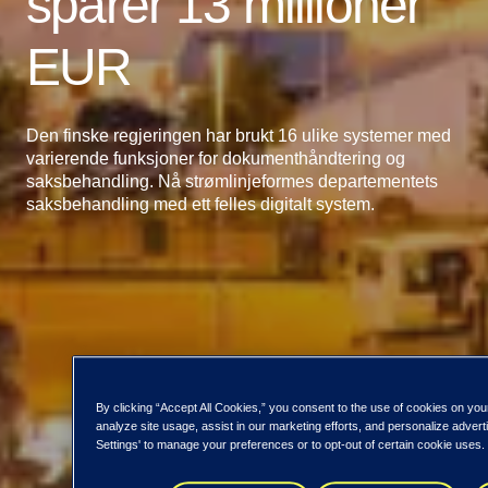
sparer 13 millioner
EUR
Den finske regjeringen har brukt 16 ulike systemer med
varierende funksjoner for dokumenthåndtering og
saksbehandling. Nå strømlinjeformes departementets
saksbehandling med ett felles digitalt system.
By clicking “Accept All Cookies,” you consent to the use of cookies on you
analyze site usage, assist in our marketing efforts, and personalize adver
Settings' to manage your preferences or to opt-out of certain cookie uses.