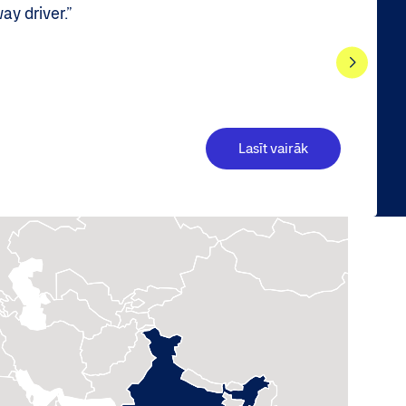
y driver.”
Lasīt vairāk