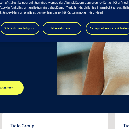
m sīkfailus, lai nodrošinātu mūsu vietnes darbību, pielāgotu saturu un reklāmas, kā arī nodr
īdzekļu funkcijas un analizētu mūsu datplūsmu. Turklāt mēs dalāmies informācijā ar sociālaj
eklāmdevējiem un analīzes partneriem par to, kā jūs izmantojat mūsu vietni.
Sīkfailu iestatījumi
Noraidīt visu
Akceptēt visus sīkfailu
kances
Tieto Group
Ti