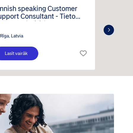
innish speaking Customer
Proble
upport Consultant - Tieto
Indtech
anktech (m/f/d)
Rīga, Latvia
Rīga, La
Lasīt vairāk
Lasīt 