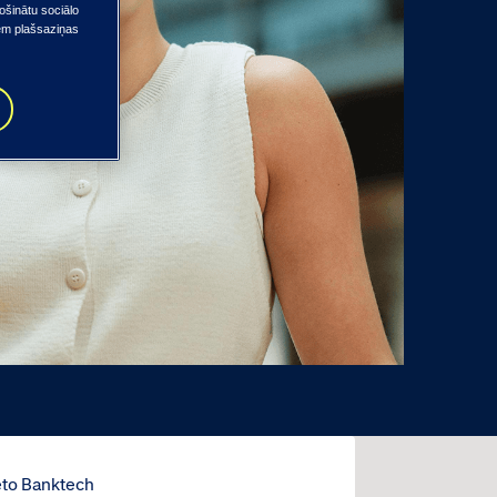
ošinātu sociālo
iem plašsaziņas
s
eto Banktech
Tieto Indt