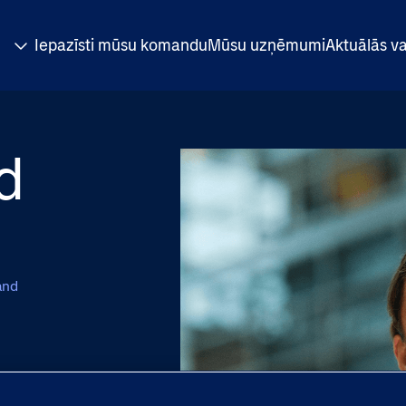
Iepazīsti mūsu komandu
Mūsu uzņēmumi
Aktuālās v
d
and