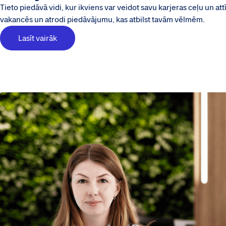
Tieto piedāvā vidi, kur ikviens var veidot savu karjeras ceļu un att
vakancēs un atrodi piedāvājumu, kas atbilst tavām vēlmēm.
Lasīt vairāk