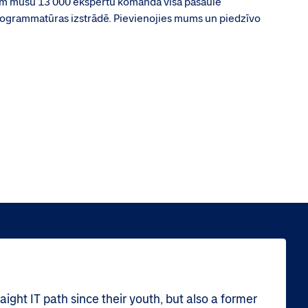
ām mūsu 13 000 ekspertu komanda visā pasaulē
programmatūras izstrādē. Pievienojies mums un piedzīvo
ight IT path since their youth, but also a former