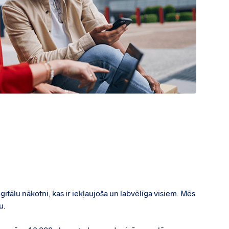
tālu nākotni, kas ir iekļaujoša un labvēlīga visiem. Mēs
u.