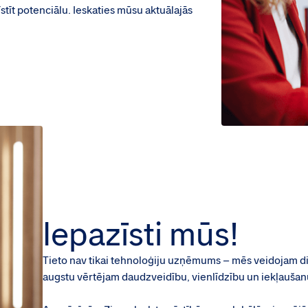
īstīt potenciālu. Ieskaties mūsu aktuālajās
Iepazīsti mūs!
Tieto nav tikai tehnoloģiju uzņēmums – mēs veidojam digi
augstu vērtējam daudzveidību, vienlīdzību un iekļaušan