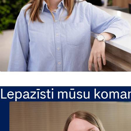
Lepazīsti mūsu koma