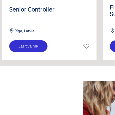
F
Senior Controller
S
B
Rīga, Latvia
Lasīt vairāk