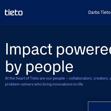
Darbs Tieto
Impact powere
by people
At the heart of Tieto are our people – collaborators, creators, 
problem-solvers who bring innovations to life.