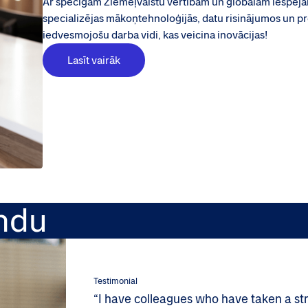
Ar spēcīgām Ziemeļvalstu vērtībām un globālām iespēj
specializējas mākoņtehnoloģijās, datu risinājumos un 
iedvesmojošu darba vidi, kas veicina inovācijas!
Lasīt vairāk
ndu
Testimonial
“I have colleagues who have taken a stra