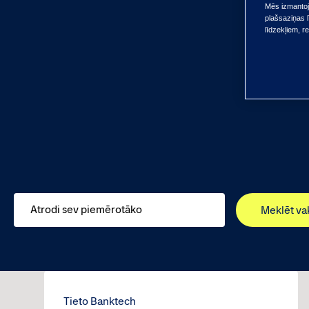
Mēs izmantoja
plašsaziņas l
līdzekļiem, r
Meklēt va
Tieto Banktech