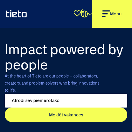
0
Shortlist
Menu
Impact powered by
people
At the heart of Tieto are our people – collaborators,
creators, and problem-solvers who bring innovations
to life.
Meklēt vakances