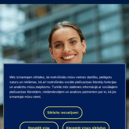
Mēs izmantojam sīkfailus, lai nodrošinātu mūsu vietnes darbību, pielāgotu
saturu un reklāmas, kā arī nodrošinātu sociālo plašsaziņas līdzekļu funkcijas
un analizētu mūsu datplūsmu. Turklāt mēs dalāmies informācijā ar sociālajiem
plašsaziņas līdzekļiem, reklāmdevējiem un analīzes partneriem par to, kā jūs
izmantojat mūsu vietni.
Sīkfailu iestatījumi
Noraidīt visu
Akceptēt visus sīkfailus