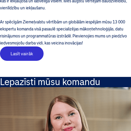
kas ir iekļaujoša un labvēlīga visiem. Mēs augstu vērtējam daudzveidību,
vienlīdzību un iekļaušanu.
Ar spēcīgām Ziemeļvalstu vērtībām un globālām iespējām mūsu 13 000
ekspertu komanda visā pasaulē specializējas mākoņtehnoloģijās, datu
risinājumos un programmatūras izstrādē. Pievienojies mums un piedzīvo
iedvesmojošu darba vidi, kas veicina inovācijas!
Lasīt vairāk
Lepazīsti mūsu komandu