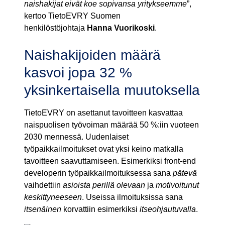
naishakijat eivät koe sopivansa yritykseemme
”,
kertoo TietoEVRY Suomen
henkilöstöjohtaja
Hanna Vuorikoski
.
Naishakijoiden määrä
kasvoi jopa 32 %
yksinkertaisella muutoksella
TietoEVRY on asettanut tavoitteen kasvattaa
naispuolisen työvoiman määrää 50 %:iin vuoteen
2030 mennessä. Uudenlaiset
työpaikkailmoitukset ovat yksi keino matkalla
tavoitteen saavuttamiseen. Esimerkiksi front-end
developerin työpaikkailmoituksessa sana
pätevä
vaihdettiin
asioista perillä olevaan
ja
motivoitunut
keskittyneeseen
. Useissa ilmoituksissa sana
itsenäinen
korvattiin esimerkiksi
itseohjautuvalla
.