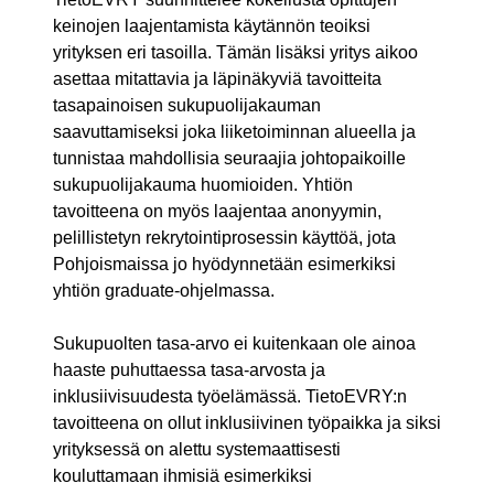
keinojen laajentamista käytännön teoiksi
yrityksen eri tasoilla. Tämän lisäksi yritys aikoo
asettaa mitattavia ja läpinäkyviä tavoitteita
tasapainoisen sukupuolijakauman
saavuttamiseksi joka liiketoiminnan alueella ja
tunnistaa mahdollisia seuraajia johtopaikoille
sukupuolijakauma huomioiden. Yhtiön
tavoitteena on myös laajentaa anonyymin,
pelillistetyn rekrytointiprosessin käyttöä, jota
Pohjoismaissa jo hyödynnetään esimerkiksi
yhtiön graduate-ohjelmassa.
Sukupuolten tasa-arvo ei kuitenkaan ole ainoa
haaste puhuttaessa tasa-arvosta ja
inklusiivisuudesta työelämässä. TietoEVRY:n
tavoitteena on ollut inklusiivinen työpaikka ja siksi
yrityksessä on alettu systemaattisesti
kouluttamaan ihmisiä esimerkiksi