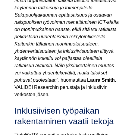
ilman organisaation kaikilla tasoilla toteutettavia
käytännön ratkaisuja ja toimenpiteitä.
Sukupuolijakauman epätasaisuus ja osaavan
naispuolisen työvoiman menettäminen ICT-alalla
on monimutkainen haaste, eikä sitä voi ratkaista
pelkästään uudenlaisella rekrytointikielellä.
Kuitenkin tällainen monimuotoisuuteen,
yhdenvertaisuuteen ja inklusiivisuuteen liittyvä
käytännön kokeilu voi paljastaa oleellisia
ratkaisun avaimia. Näin yksinkertainen muutos
voi vaikuttaa yhdentekevältä, mutta tulokset
puhuvat puolestaan
”, huomauttaa
Laura Smith
,
VALIDEI Researchin perustaja ja Inklusiivin
verkoston jäsen.
Inklusiivisen työpaikan
rakentaminen vaatii tekoja
TietoEVRY suunnittelee kokeilusta opittujen