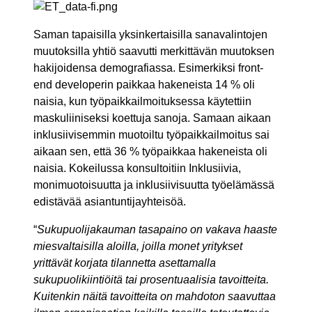
Saman tapaisilla yksinkertaisilla sanavalintojen
muutoksilla yhtiö saavutti merkittävän muutoksen
hakijoidensa demografiassa. Esimerkiksi front-
end developerin paikkaa hakeneista 14 % oli
naisia, kun työpaikkailmoituksessa käytettiin
maskuliiniseksi koettuja sanoja. Samaan aikaan
inklusiivisemmin muotoiltu työpaikkailmoitus sai
aikaan sen, että 36 % työpaikkaa hakeneista oli
naisia. Kokeilussa konsultoitiin Inklusiivia,
monimuotoisuutta ja inklusiivisuutta työelämässä
edistävää asiantuntijayhteisöä.
“
Sukupuolijakauman tasapaino on vakava haaste
miesvaltaisilla aloilla, joilla monet yritykset
yrittävät korjata tilannetta asettamalla
sukupuolikiintiöitä tai prosentuaalisia tavoitteita.
Kuitenkin näitä tavoitteita on mahdoton saavuttaa