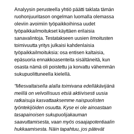
Analyysin perusteella yhtiö päätti taklata tämän
ruohonjuuritason ongelman luomalla olemassa
oleviin avoimiin työpaikkoihinsa uudet
työpaikkailmoitukset käyttäen erilaisia
sanavalintoja. Testatakseen uusien ilmoitusten
toimivuutta yritys julkaisi kahdenlaisia
työpaikkailmoituksia: osa entisen kaltaisia,
epäsuoria ennakkoasenteita sisältäneitä, kun
osasta nämä oli poistettu ja korvattu vähemmän
sukupuolittuneella kielellä.
“Miesvaltaisella alalla toimivana edelläkävijänä
meillä on velvollisuus etsiä aktiivisesti uusia
ratkaisuja kasvattaaksemme naispuolisten
työntekijöiden osuutta. Kyse ei ole ainoastaan
tasapainoisen sukupuolijakauman
saavuttamisesta, vaan myös osaajapotentiaalin
hukkaamisesta. Näin tapahtuu, jos pätevät