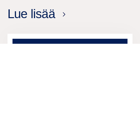
Lue lisää
18 helmik.
2026
Lehdistötiedote
Tieto myy kaksi Tieto Indtechin
ohjelmistoliiketoimintaa EG:lle
17 helmik.
2026
Lehdistötiedote
Tieto ja Orange Business
puitesopimukseen kapasiteetti- ja