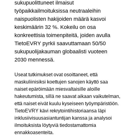
sukupuolittuneet ilmaisut
työpaikkailmoituksissa neutraaleihin
naispuolisten hakijoiden määrä kasvoi
keskimäärin 32 %. Kokeilu on osa
konkreettisia toimenpiteitä, joiden avulla
TietoEVRY pyrkii saavuttamaan 50/50
sukupuolijakauman globaalisti vuoteen
2030 mennessä.
Useat tutkimukset ovat osoittaneet, että
maskuliinisiksi koettujen sanojen käyttö saa
naiset epäröimään miesvaltaisille aloille
hakeutumista, sillä ne saavat aikaan vaikutelman,
että naiset eivät kuulu kyseiseen työympäristöön.
TietoEVRY kävi rekrytointihistoriaansa läpi
inklusiivisuusasiantuntijan kanssa ja analysoi
ilmoituksista löytyviä tiedostamattomia
ennakkoasenteita.