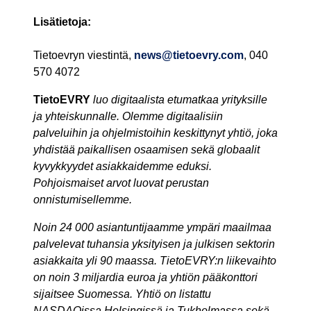
Lisätietoja:
Tietoevryn viestintä,
news@tietoevry.com
, 040
570 4072
TietoEVRY
luo digitaalista etumatkaa yrityksille
ja yhteiskunnalle. Olemme digitaalisiin
palveluihin ja ohjelmistoihin keskittynyt yhtiö, joka
yhdistää paikallisen osaamisen sekä globaalit
kyvykkyydet asiakkaidemme eduksi.
Pohjoismaiset arvot luovat perustan
onnistumisellemme.
Noin 24 000 asiantuntijaamme ympäri maailmaa
palvelevat tuhansia yksityisen ja julkisen sektorin
asiakkaita yli 90 maassa. TietoEVRY:n liikevaihto
on noin 3 miljardia euroa ja yhtiön pääkonttori
sijaitsee Suomessa. Yhtiö on listattu
NASDAQissa Helsingissä ja Tukholmassa sekä