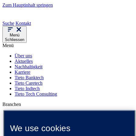
Zum Hauptinhalt springen
Suche
Kontakt
Menü
Schliessen
Menü
Über uns
Aktuelles
Nachhaltigkeit
Karriere
Tieto Banktech
Tieto Caretech
Tieto Indtech
Tieto Tech Consulting
Branchen
Kundenreferenzen
Events
Insights
We use cookies
Medienbibliothek