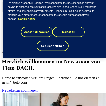
By clicking “Accept All Cookies,” you consent to the use of cookies on your
DACH (Deutsch)
device to enhance site navigation, analyze site usage, assist in our marketing
Zurück zum Menü
efforts, and personalize advertisements. Please click on 'Cookie settings' to
manage your preferences or consent to the specific purposes that you
Global (English)
choose.
Cookie notice
DACH (Deutsch)
Spanien / Iberien (español)
Schweden (svenska)
Accept all cookies
Reject all
Norwegen (norsk)
Finnland (suomi)
Vereinigte Staaten (English)
Cookies settings
Aktuelles
Herzlich willkommen im Newsroom von
Tieto DACH.
Gerne beantworten wir Ihre Fragen. Schreiben Sie uns einfach an
news@tieto.com
Neuigkeiten abonnieren