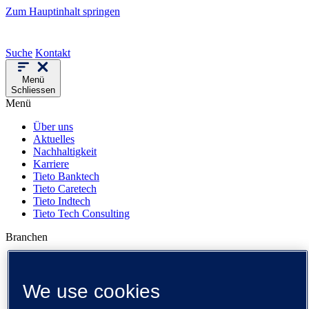
Zum Hauptinhalt springen
Suche
Kontakt
Menü
Schliessen
Menü
Über uns
Aktuelles
Nachhaltigkeit
Karriere
Tieto Banktech
Tieto Caretech
Tieto Indtech
Tieto Tech Consulting
Branchen
Kundenreferenzen
Events
Insights
We use cookies
Medienbibliothek