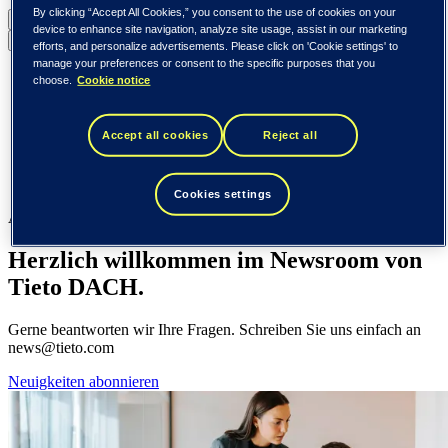
By clicking “Accept All Cookies,” you consent to the use of cookies on your
DACH (Deutsch)
device to enhance site navigation, analyze site usage, assist in our marketing
Zurück zum Menü
efforts, and personalize advertisements. Please click on 'Cookie settings' to
manage your preferences or consent to the specific purposes that you
Global (English)
choose.
Cookie notice
DACH (Deutsch)
Spanien / Iberien (español)
Schweden (svenska)
Accept all cookies
Reject all
Norwegen (norsk)
Finnland (suomi)
Vereinigte Staaten (English)
Cookies settings
Aktuelles
Herzlich willkommen im Newsroom von
Tieto DACH.
Gerne beantworten wir Ihre Fragen. Schreiben Sie uns einfach an
news@tieto.com
Neuigkeiten abonnieren