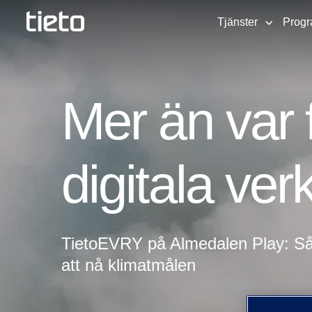
Tjänster
Progr
Mer än var 
digitala ver
TietoEVRY på Almedalen Play: Så an
att nå klimatmålen