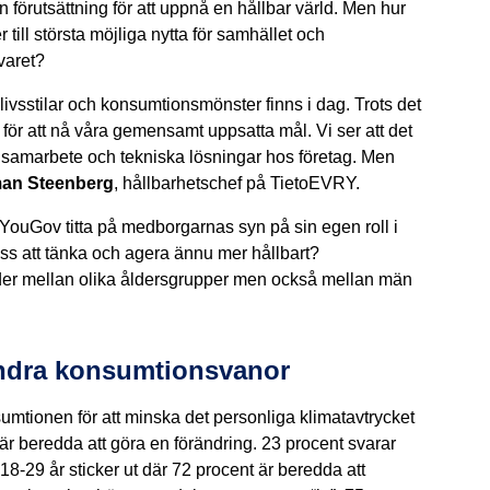
en förutsättning för att uppnå en hållbar värld. Men hur
 till största möjliga nytta för samhället och
varet?
 livsstilar och konsumtionsmönster finns i dag. Trots det
l för att nå våra gemensamt uppsatta mål. Vi ser att det
on, samarbete och tekniska lösningar hos företag. Men
an Steenberg
, hållbarhetschef på TietoEVRY.
YouGov titta på medborgarnas syn på sin egen roll i
ss att tänka och agera ännu mer hållbart?
ader mellan olika åldersgrupper men också mellan män
ändra konsumtionsvanor
sumtionen för att minska det personliga klimatavtrycket
 är beredda att göra en förändring. 23 procent svarar
18-29 år sticker ut där 72 procent är beredda att