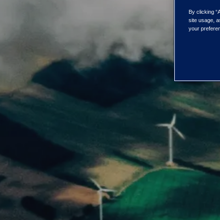
By clicking “
site usage, a
your preferen