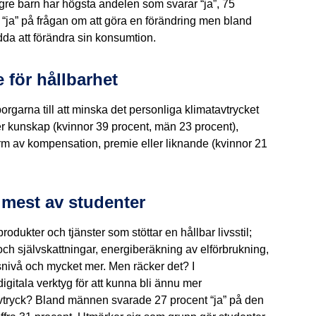
re barn har högsta andelen som svarar “ja”, 75
r “ja” på frågan om att göra en förändring men bland
dda att förändra sin konsumtion.
 för hållbarhet
garna till att minska det personliga klimatavtrycket
mer kunskap (kvinnor 39 procent, män 23 procent),
orm av kompensation, premie eller liknande (kvinnor 21
s mest av studenter
odukter och tjänster som stöttar en hållbar livsstil;
och självskattningar, energiberäkning av elförbrukning,
snivå och mycket mer. Men räcker det? I
gitala verktyg för att kunna bli ännu mer
avtryck? Bland männen svarade 27 procent “ja” på den