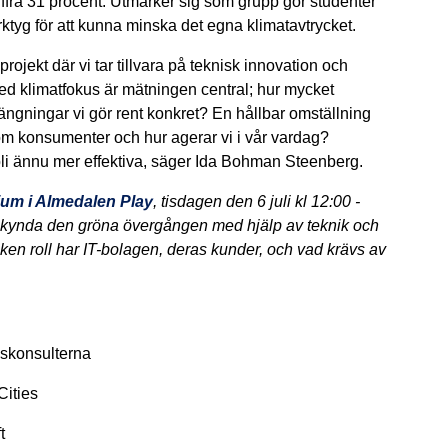
ffra 31 procent. Utmärker sig som grupp gör studenter
rktyg för att kunna minska det egna klimatavtrycket.
rojekt där vi tar tillvara på teknisk innovation och
med klimatfokus är mätningen central; hur mycket
rängningar vi gör rent konkret? En hållbar omställning
 som konsumenter och hur agerar vi i vår vardag?
bli ännu mer effektiva, säger Ida Bohman Steenberg.
rium i Almedalen Play
, tisdagen den 6 juli kl 12:00 -
påskynda den gröna övergången med hjälp av teknik och
ken roll har IT-bolagen, deras kunder, och vad krävs av
gskonsulterna
Cities
t