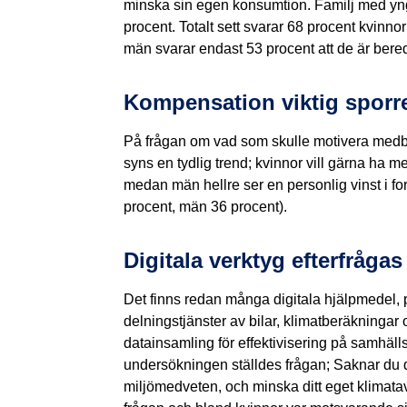
minska sin egen konsumtion. Familj med yng
procent. Totalt sett svarar 68 procent kvinno
män svarar endast 53 procent att de är bere
Kompensation viktig sporre
På frågan om vad som skulle motivera medbor
syns en tydlig trend; kvinnor vill gärna ha 
medan män hellre ser en personlig vinst i f
procent, män 36 procent).
Digitala verktyg efterfråga
Det finns redan många digitala hjälpmedel, pr
delningstjänster av bilar, klimatberäkningar 
datainsamling för effektivisering på samhäll
undersökningen ställdes frågan; Saknar du di
miljömedveten, och minska ditt eget klimat