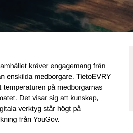
samhället kräver engagemang från
från enskilda medborgare. TietoEVRY
it temperaturen på medborgarnas
matet. Det visar sig att kunskap,
gitala verktyg står högt på
ökning från YouGov.