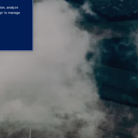
tion, analyze
ngs' to manage