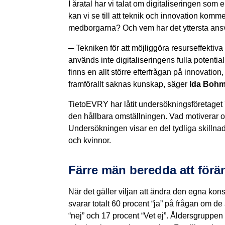
I åratal har vi talat om digitaliseringen som 
kan vi se till att teknik och innovation kommer
medborgarna? Och vem har det yttersta ans
─ Tekniken för att möjliggöra resurseffektiva
används inte digitaliseringens fulla potentia
finns en allt större efterfrågan på innovati
framförallt saknas kunskap, säger
Ida Bohm
TietoEVRY har låtit undersökningsföretaget 
den hållbara omställningen. Vad motiverar o
Undersökningen visar en del tydliga skilln
och kvinnor.
Färre män beredda att för
När det gäller viljan att ändra den egna kon
svarar totalt 60 procent “ja” på frågan om de
“nej” och 17 procent “Vet ej”. Åldersgruppen 