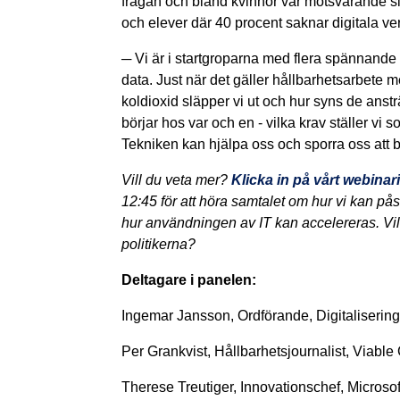
frågan och bland kvinnor var motsvarande si
och elever där 40 procent saknar digitala ve
─ Vi är i startgroparna med flera spännande p
data. Just när det gäller hållbarhetsarbete 
koldioxid släpper vi ut och hur syns de anst
börjar hos var och en - vilka krav ställer vi
Tekniken kan hjälpa oss och sporra oss att 
Vill du veta mer?
Klicka in på vårt webina
12:45 för att höra samtalet om hur vi kan 
hur användningen av IT kan accelereras. Vil
politikerna?
Deltagare i panelen:
Ingemar Jansson, Ordförande, Digitaliserin
Per Grankvist, Hållbarhetsjournalist, Viable 
Therese Treutiger, Innovationschef, Microsof