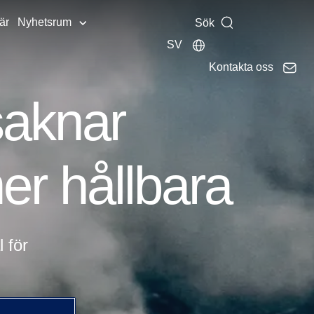
är
Nyhetsrum
Sök
SV
Kontakta oss
saknar
mer hållbara
 för