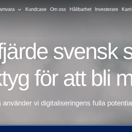
amvara
Kundcase
Om oss
Hållbarhet
Investerare
Karri
fjärde svensk 
ktyg för att bli 
vänder vi digitaliseringens fulla potential