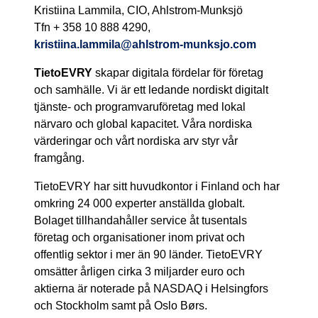
Kristiina Lammila, CIO, Ahlstrom-Munksjö
Tfn + 358 10 888 4290,
kristiina.lammila@ahlstrom-munksjo.com
TietoEVRY
skapar digitala fördelar för företag
och samhälle. Vi är ett ledande nordiskt digitalt
tjänste- och programvaruföretag med lokal
närvaro och global kapacitet. Våra nordiska
värderingar och vårt nordiska arv styr vår
framgång.
TietoEVRY har sitt huvudkontor i Finland och har
omkring 24 000 experter anställda globalt.
Bolaget tillhandahåller service åt tusentals
företag och organisationer inom privat och
offentlig sektor i mer än 90 länder. TietoEVRY
omsätter årligen cirka 3 miljarder euro och
aktierna är noterade på NASDAQ i Helsingfors
och Stockholm samt på Oslo Børs.