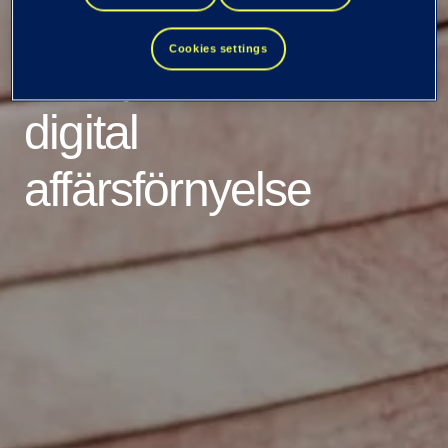
väljer TietoEVRY
Cookies settings
som partner för
digital
affärsförnyelse