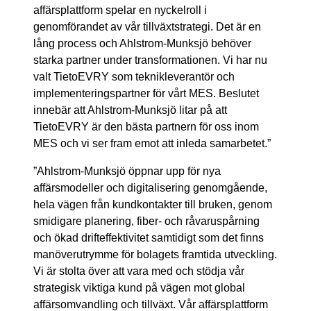
affärsplattform spelar en nyckelroll i
genomförandet av vår tillväxtstrategi. Det är en
lång process och Ahlstrom-Munksjö behöver
starka partner under transformationen. Vi har nu
valt TietoEVRY som teknikleverantör och
implementeringspartner för vårt MES. Beslutet
innebär att Ahlstrom-Munksjö litar på att
TietoEVRY är den bästa partnern för oss inom
MES och vi ser fram emot att inleda samarbetet.”
”Ahlstrom-Munksjö öppnar upp för nya
affärsmodeller och digitalisering genomgående,
hela vägen från kundkontakter till bruken, genom
smidigare planering, fiber- och råvaruspårning
och ökad drifteffektivitet samtidigt som det finns
manöverutrymme för bolagets framtida utveckling.
Vi är stolta över att vara med och stödja vår
strategisk viktiga kund på vägen mot global
affärsomvandling och tillväxt. Vår affärsplattform