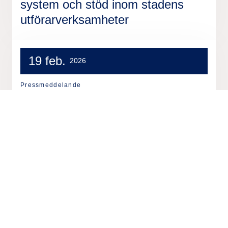
system och stöd inom stadens
utförarverksamheter
19 feb.
2026
Pressmeddelande
Tieto förlänger partnerskap med
Women in Tech 2026
5 feb.
2026
Pressmeddelande
Tieto förlänger partnerskap med
Kodcentrum - fortsätter investera i
barns digitala framtid