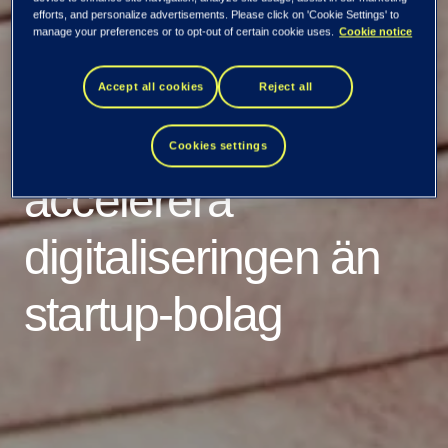
efforts, and personalize advertisements. Please click on 'Cookie Settings' to
manage your preferences or to opt-out of certain cookie uses.
Cookie notice
Etablerade företag
Accept all cookies
Reject all
bättre på att
Cookies settings
accelerera
digitaliseringen än
startup-bolag