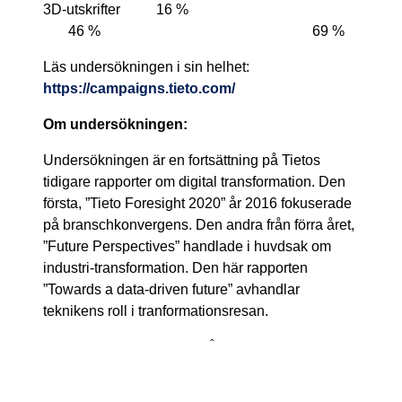
3D-utskrifter 16 %
46 % 69 %
Läs undersökningen i sin helhet:
https://campaigns.tieto.com/
Om undersökningen:
Undersökningen är en fortsättning på Tietos
tidigare rapporter om digital transformation. Den
första, ”Tieto Foresight 2020” år 2016 fokuserade
på branschkonvergens. Den andra från förra året,
”Future Perspectives” handlade i huvdsak om
industri-transformation. Den här rapporten
”Towards a data-driven future” avhandlar
teknikens roll i tranformationsresan.
Undersökningen bygger på en
enkätundersökning med 300 beslutsfattare i
Sverige (150), Finland (90) och Norge (60), som