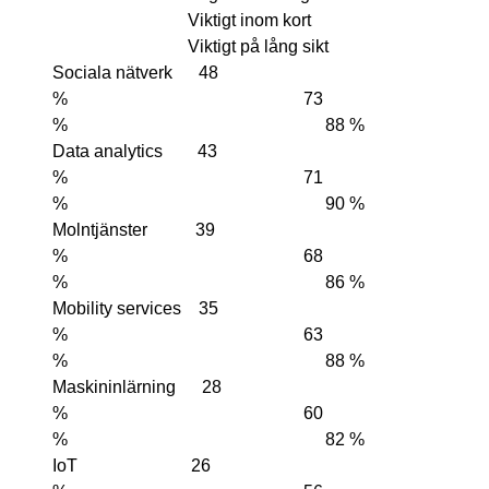
Viktigt inom kort
Viktigt på lång sikt
Sociala nätverk 48
% 73
% 88 %
Data analytics 43
% 71
% 90 %
Molntjänster 39
% 68
% 86 %
Mobility services 35
% 63
% 88 %
Maskininlärning 28
% 60
% 82 %
IoT 26