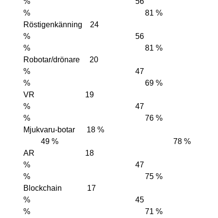
% 56
% 81 %
Röstigenkänning 24
% 56
% 81 %
Robotar/drönare 20
% 47
% 69 %
VR 19
% 47
% 76 %
Mjukvaru-botar 18 %
49 % 78 %
AR 18
% 47
% 75 %
Blockchain 17
% 45
% 71 %