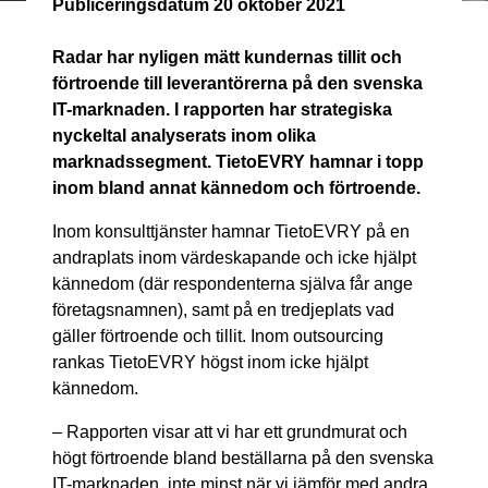
Publiceringsdatum
20 oktober 2021
Radar har nyligen mätt kundernas tillit och
förtroende till leverantörerna på den svenska
IT-marknaden. I rapporten har strategiska
nyckeltal analyserats inom olika
marknadssegment. TietoEVRY hamnar i topp
inom bland annat kännedom och förtroende.
Inom konsulttjänster hamnar TietoEVRY på en
andraplats inom värdeskapande och icke hjälpt
kännedom (där respondenterna själva får ange
företagsnamnen), samt på en tredjeplats vad
gäller förtroende och tillit. Inom outsourcing
rankas TietoEVRY högst inom icke hjälpt
kännedom.
– Rapporten visar att vi har ett grundmurat och
högt förtroende bland beställarna på den svenska
IT-marknaden, inte minst när vi jämför med andra