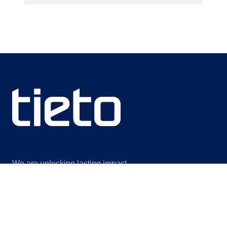
We are unlocking lasting impact
Information
Discover
Legal notice
Om oss
Privacy notice
Hållbarhet