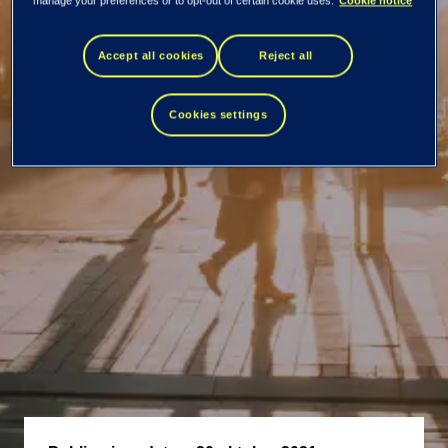
TietoEVRY i topp
manage your preferences or to opt-out of certain cookie uses.
Cookie notice
bland svenska IT-
Accept all cookies
Reject all
leverantörer
Cookies settings