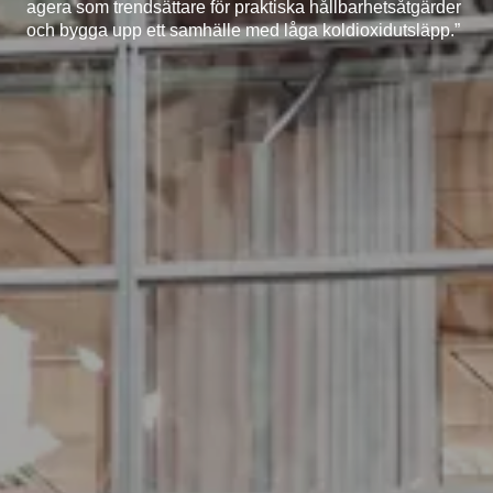
agera som trendsättare för praktiska hållbarhetsåtgärder
och bygga upp ett samhälle med låga koldioxidutsläpp.”