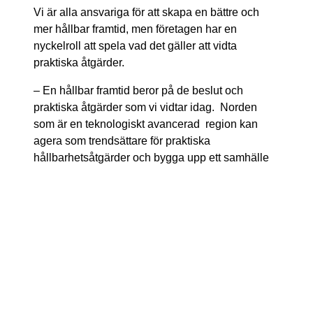
Vi är alla ansvariga för att skapa en bättre och
mer hållbar framtid, men företagen har en
nyckelroll att spela vad det gäller att vidta
praktiska åtgärder.
– En hållbar framtid beror på de beslut och
praktiska åtgärder som vi vidtar idag. Norden
som är en teknologiskt avancerad region kan
agera som trendsättare för praktiska
hållbarhetsåtgärder och bygga upp ett samhälle
med låga koldioxidutsläpp. Jag tror att
ansvarsfullt företagande i allt högre grad kommer
att ses som en konkurrensfördel och leda till
verkliga affärsfördelar och positiv förändring
kommer att accelerera säger Satu Kiiskinen, och
sammanfattar de möjligheter som skapas genom
hållbart företagande.
Artikeln publiceras som en del av en bilaga