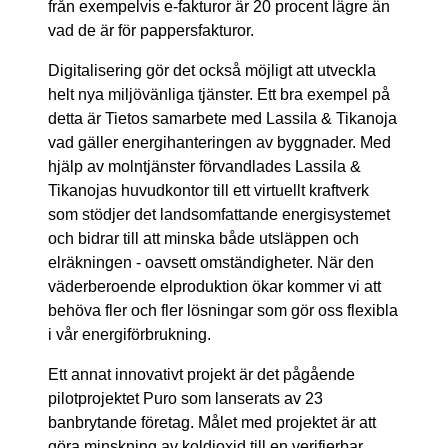
från exempelvis e-fakturor är 20 procent lägre än
vad de är för pappersfakturor.
Digitalisering gör det också möjligt att utveckla
helt nya miljövänliga tjänster. Ett bra exempel på
detta är Tietos samarbete med Lassila & Tikanoja
vad gäller energihanteringen av byggnader. Med
hjälp av molntjänster förvandlades Lassila &
Tikanojas huvudkontor till ett virtuellt kraftverk
som stödjer det landsomfattande energisystemet
och bidrar till att minska både utsläppen och
elräkningen - oavsett omständigheter. När den
väderberoende elproduktion ökar kommer vi att
behöva fler och fler lösningar som gör oss flexibla
i vår energiförbrukning.
Ett annat innovativt projekt är det pågående
pilotprojektet Puro som lanserats av 23
banbrytande företag. Målet med projektet är att
göra minskning av koldioxid till en verifierbar,