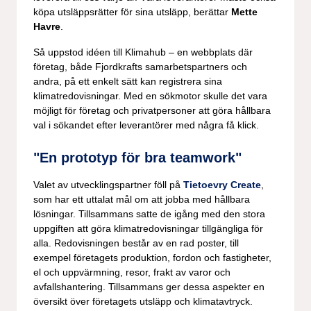
köpa utsläppsrätter för sina utsläpp, berättar
Mette
Havre
.
Så uppstod idéen till Klimahub – en webbplats där
företag, både Fjordkrafts samarbetspartners och
andra, på ett enkelt sätt kan registrera sina
klimatredovisningar. Med en sökmotor skulle det vara
möjligt för företag och privatpersoner att göra hållbara
val i sökandet efter leverantörer med några få klick.
"En prototyp för bra teamwork"
Valet av utvecklingspartner föll på
Tietoevry Create
,
som har ett uttalat mål om att jobba med hållbara
lösningar. Tillsammans satte de igång med den stora
uppgiften att göra klimatredovisningar tillgängliga för
alla. Redovisningen består av en rad poster, till
exempel företagets produktion, fordon och fastigheter,
el och uppvärmning, resor, frakt av varor och
avfallshantering. Tillsammans ger dessa aspekter en
översikt över företagets utsläpp och klimatavtryck.