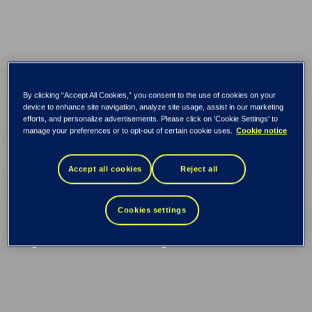
By clicking “Accept All Cookies,” you consent to the use of cookies on your
device to enhance site navigation, analyze site usage, assist in our marketing
efforts, and personalize advertisements. Please click on 'Cookie Settings' to
Klimahub – en
manage your preferences or to opt-out of certain cookie uses.
Cookie notice
Accept all cookies
Reject all
lösning för framtiden
Cookies settings
En FN-utmärkelse, dagliga stand-up-möten och en vilja
att göra skillnad – det var bakgrunden till Klimahub