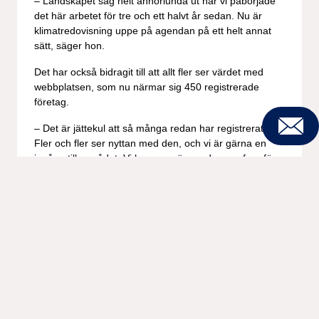
– Landskapet såg helt annorlunda ut när vi påbörjade
det här arbetet för tre och ett halvt år sedan. Nu är
klimatredovisning uppe på agendan på ett helt annat
sätt, säger hon.
Det har också bidragit till att allt fler ser värdet med
webbplatsen, som nu närmar sig 450 registrerade
företag.
– Det är jättekul att så många redan har registrerat sig.
Kontakt
Fler och fler ser nyttan med den, och vi är gärna en
ingång till området. Vi har en spännande resa framför
oss, avslutar
Mette Havre
.
Vi accelererar innovation för att skapa hållbart
värde. Läs mer om våra tjänster här