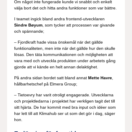
Om något inte fungerade kunde vi snabbt och enkelt
välja bort det och hitta andra funktioner som var bättre.
I teamet ingick bland andra frontend-utvecklaren
Sindre Bøyum
, som tycker att processen var givande
och spännande;
– Fjordkraft hade vissa önskemål när det gällde
funktionaliteten, men inte när det gällde hur den skulle
lösas. Den täta kommunikationen och möjligheten att
vara med och utveckla produkten under arbetets gång
gjorde att vi kände en helt annan delaktighet.
På andra sidan bordet satt bland annat
Mette Havre
,
hållbarhetschef på Elmera Group;
– Tietoevry har varit otroligt engagerade. Utvecklarna
och projektledarna i projektet har verkligen tagit det till
sitt hjärta. De har kommit med bra input och idéer som
har lett till att Klimahub ser ut som det gör i dag, säger
hon.