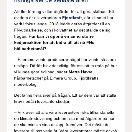
näringslivet de senaste åren
Allt fler företag vidtar åtgärder för att göra skillnad. Ett
av dem är elleverantören
Fjordkraft
, där klimatet har
varit i fokus länge. 2018 ledde deras åtgärder till en
FN-utmärkelse, och i kölvattnet av det ställde de sig
frågan:
Hur kan vi uppnå en ännu större
kedjereaktion för att bidra till att nå FNs
hållbarhetsmål?
– Eftersom vi inte producerar något har vi inte så stora
utsläpp. Därför blev det viktigt för oss att ta reda på hur
vi kunde göra skillnad, säger
Mette Havre
,
hållbarhetschef på Elmera Group, Fjordkrafts
moderbolag.
Det fanns flera svar på frågan. Ett av dem var att ställa
krav nedåt i leverantörskedjan.
– Vi kräver att alla våra leverantörer ska tillhandahålla
en klimatredovisning och en lista med åtgärder på hur
de ska minska sina utsläpp framöver. Det måste de
leverera till oss varje år. Våra leverantörer måste också