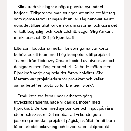
– Klimatredovisning var något ganska nytt när vi
började. Tidigare var man tvungen att anlita ett företag
som gjorde redovisningen åt en. Vi såg behovet av att
göra det tillgängligt för de stora massorna, och göra det
enkelt, begripligt och kostnadsfritt, säger
Stig Aukan
,
marknadschef B2B på Fjordkraft.
Eftersom ledtiderna mellan lanseringarna var korta
behövdes ett team med hög kompetens till projektet.
Teamet från Tietoevry Create bestod av utvecklare och
designers med lång erfarenhet. De hade möten med
Fjordkraft varje dag hela det första halvåret.
Siv
Martem
var projektledare för projektet och kallar
samarbetet ”en prototyp för bra teamwork”;
– Produkten tog form under arbetets gång. I
utvecklingsfaserna hade vi dagliga möten med
Fjordkraft. De kom med synpunkter och input på våra
idéer och skisser. Det innebar att vi kunde göra
justeringar medan projektet pågick, i stället för att bara
få en arbetsbeskrivning och leverera en slutprodukt.