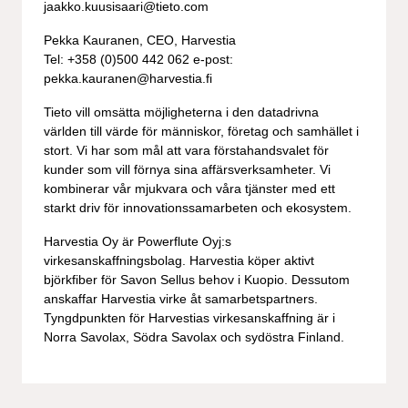
jaakko.kuusisaari@tieto.com
Pekka Kauranen, CEO, Harvestia
Tel: +358 (0)500 442 062 e-post:
pekka.kauranen@harvestia.fi
Tieto vill omsätta möjligheterna i den datadrivna
världen till värde för människor, företag och samhället i
stort. Vi har som mål att vara förstahandsvalet för
kunder som vill förnya sina affärsverksamheter. Vi
kombinerar vår mjukvara och våra tjänster med ett
starkt driv för innovationssamarbeten och ekosystem.
Harvestia Oy är Powerflute Oyj:s
virkesanskaffningsbolag. Harvestia köper aktivt
björkfiber för Savon Sellus behov i Kuopio. Dessutom
anskaffar Harvestia virke åt samarbetspartners.
Tyngdpunkten för Harvestias virkesanskaffning är i
Norra Savolax, Södra Savolax och sydöstra Finland.