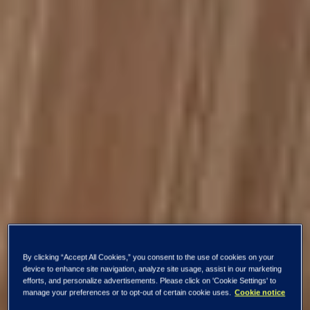
By clicking “Accept All Cookies,” you consent to the use of cookies on your
device to enhance site navigation, analyze site usage, assist in our marketing
efforts, and personalize advertisements. Please click on 'Cookie Settings' to
manage your preferences or to opt-out of certain cookie uses.
Cookie notice