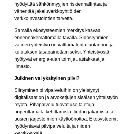
hyödyttää sähkönmyyjien riskienhallintaa ja
vähentää jakeluverkkoyhtiöiden
verkkoinvestointien tarvetta.
Samalla ekosysteemien merkitys kasvaa
ennennäkemättömällä tavalla. Sidosryhmien
välinen yhteistyö on välttämätöntä tuotannon ja
kulutuksen tasapainottamiseksi. Yhteistyöstä
hyötyvät energia-alan toimijat, asiakkaat ja
ilmasto.
Julkinen vai yksityinen pilvi?
Siirtyminen pilvipalveluihin on yleistynyt
digitalisaation ja arvoketjujen sisäisen yhteistyön
myötä. Pilvipalvelu tuovat useita etuja
nopeuttamalla kehittämistä, tiedon jakamista ja
uusien järjestelmien käyttöönottoa. Ekosysteemit
hyödyntävät pilvipalveluita ja niiden
kyvykkyyksiä.