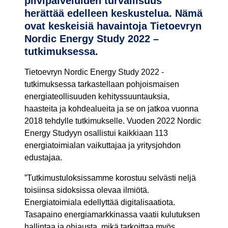
pilvipalveluiden turvallisuus
herättää edelleen keskustelua. Nämä
ovat keskeisiä havaintoja Tietoevryn
Nordic Energy Study 2022 –
tutkimuksessa.
Tietoevryn Nordic Energy Study 2022 -
tutkimuksessa tarkastellaan pohjoismaisen
energiateollisuuden kehityssuuntauksia,
haasteita ja kohdealueita ja se on jatkoa vuonna
2018 tehdylle tutkimukselle. Vuoden 2022 Nordic
Energy Studyyn osallistui kaikkiaan 113
energiatoimialan vaikuttajaa ja yritysjohdon
edustajaa.
”Tutkimustuloksissamme korostuu selvästi neljä
toisiinsa sidoksissa olevaa ilmiötä.
Energiatoimiala edellyttää digitalisaatiota.
Tasapaino energiamarkkinassa vaatii kulutuksen
hallintaa ja ohjausta, mikä tarkoittaa myös