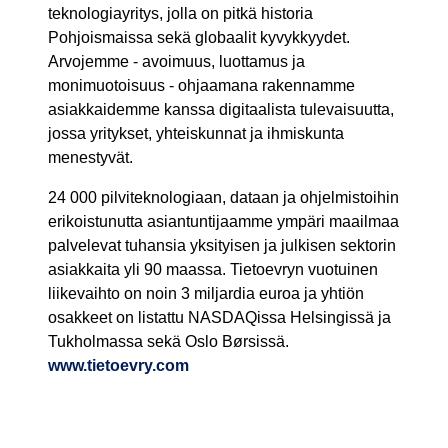
teknologiayritys, jolla on pitkä historia
Pohjoismaissa sekä globaalit kyvykkyydet.
Arvojemme - avoimuus, luottamus ja
monimuotoisuus - ohjaamana rakennamme
asiakkaidemme kanssa digitaalista tulevaisuutta,
jossa yritykset, yhteiskunnat ja ihmiskunta
menestyvät.
24 000 pilviteknologiaan, dataan ja ohjelmistoihin
erikoistunutta asiantuntijaamme ympäri maailmaa
palvelevat tuhansia yksityisen ja julkisen sektorin
asiakkaita yli 90 maassa. Tietoevryn vuotuinen
liikevaihto on noin 3 miljardia euroa ja yhtiön
osakkeet on listattu NASDAQissa Helsingissä ja
Tukholmassa sekä Oslo Børsissä.
www.tietoevry.com