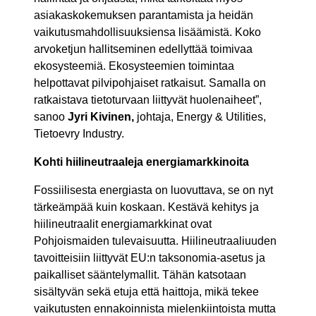
asiakaskokemuksen parantamista ja heidän
vaikutusmahdollisuuksiensa lisäämistä. Koko
arvoketjun hallitseminen edellyttää toimivaa
ekosysteemiä. Ekosysteemien toimintaa
helpottavat pilvipohjaiset ratkaisut. Samalla on
ratkaistava tietoturvaan liittyvät huolenaiheet”,
sanoo
Jyri Kivinen,
johtaja, Energy & Utilities,
Tietoevry Industry.
Kohti hiilineutraaleja energiamarkkinoita
Fossiilisesta energiasta on luovuttava, se on nyt
tärkeämpää kuin koskaan. Kestävä kehitys ja
hiilineutraalit energiamarkkinat ovat
Pohjoismaiden tulevaisuutta. Hiilineutraaliuuden
tavoitteisiin liittyvät EU:n taksonomia-asetus ja
paikalliset sääntelymallit. Tähän katsotaan
sisältyvän sekä etuja että haittoja, mikä tekee
vaikutusten ennakoinnista mielenkiintoista mutta