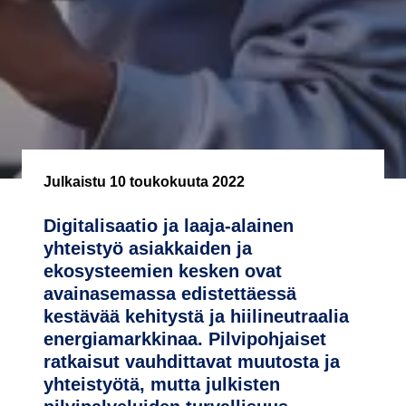
Julkaistu
10 toukokuuta 2022
Digitalisaatio ja laaja-alainen
yhteistyö asiakkaiden ja
ekosysteemien kesken ovat
avainasemassa edistettäessä
kestävää kehitystä ja hiilineutraalia
energiamarkkinaa. Pilvipohjaiset
ratkaisut vauhdittavat muutosta ja
yhteistyötä, mutta julkisten