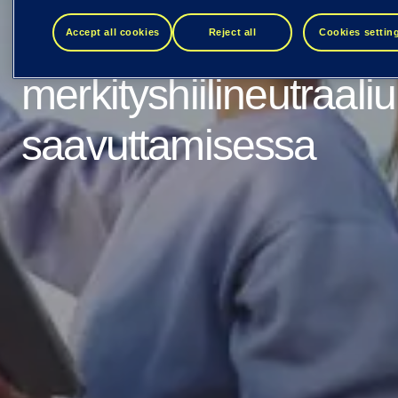
suuri
Accept all cookies
Reject all
Cookies settin
merkityshiilineutraal
saavuttamisessa