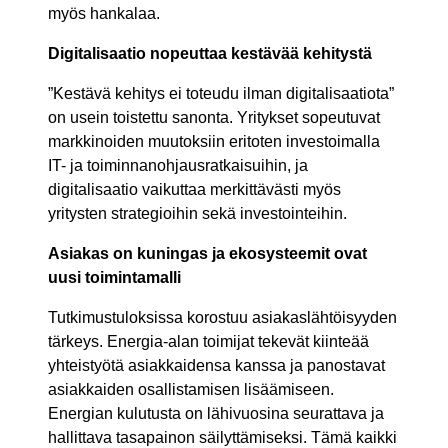
myös hankalaa.
Digitalisaatio nopeuttaa kestävää kehitystä
”Kestävä kehitys ei toteudu ilman digitalisaatiota”
on usein toistettu sanonta. Yritykset sopeutuvat
markkinoiden muutoksiin eritoten investoimalla
IT- ja toiminnanohjausratkaisuihin, ja
digitalisaatio vaikuttaa merkittävästi myös
yritysten strategioihin sekä investointeihin.
Asiakas on kuningas ja ekosysteemit ovat
uusi toimintamalli
Tutkimustuloksissa korostuu asiakaslähtöisyyden
tärkeys. Energia-alan toimijat tekevät kiinteää
yhteistyötä asiakkaidensa kanssa ja panostavat
asiakkaiden osallistamisen lisäämiseen.
Energian kulutusta on lähivuosina seurattava ja
hallittava tasapainon säilyttämiseksi. Tämä kaikki