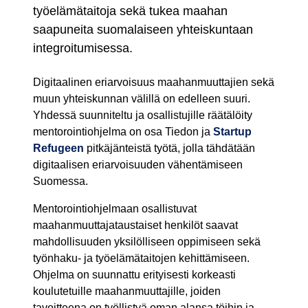
työelämätaitoja sekä tukea maahan
saapuneita suomalaiseen yhteiskuntaan
integroitumisessa.
Digitaalinen eriarvoisuus maahanmuuttajien sekä
muun yhteiskunnan välillä on edelleen suuri.
Yhdessä suunniteltu ja osallistujille räätälöity
mentorointiohjelma on osa Tiedon ja
Startup
Refugeen
pitkäjänteistä työtä, jolla tähdätään
digitaalisen eriarvoisuuden vähentämiseen
Suomessa.
Mentorointiohjelmaan osallistuvat
maahanmuuttajataustaiset henkilöt saavat
mahdollisuuden yksilölliseen oppimiseen sekä
työnhaku- ja työelämätaitojen kehittämiseen.
Ohjelma on suunnattu erityisesti korkeasti
koulutetuille maahanmuuttajille, joiden
tavoitteena on työllistyä oman alansa töihin ja