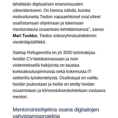
tähdätään digitaalisen eriarvoisuuden
vähentämiseen. On hienoa nähdä, kuinka
motivoituneita Tiedon vapaaehtoiset ovat olleet
osallistumaan ohjelmaan ja tukemaan
mentoroitavia osaamisen kehittämisessä", sanoo
Mari Tuokko
, Tiedon sidosryhmäsuhdetiimin
viestintäpäällikkö.
Startup Refugeesilla on yli 3000 työnhakijaa
heidän CV-tietokannassaan ja noin
viidenneksellä hakijoista on taustaa
korkeakouluopinnoista sekä kokemusta IT-
sektorilla työskentelystä. Osallistujat on valittu
heidän joukostaan ja heille on etsitty heidän
osaamistaan ja kiinnostuksenkohteitaan vastaava
mentori.
Mentorointiohjelma osana digitaitojen
vahvistamisprojektia