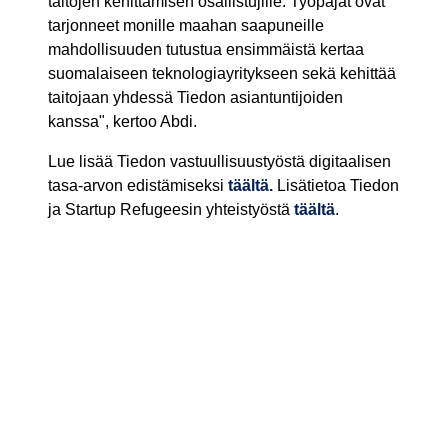
taitojen kehittämisen osallistujille. Työpajat ovat
tarjonneet monille maahan saapuneille
mahdollisuuden tutustua ensimmäistä kertaa
suomalaiseen teknologiayritykseen sekä kehittää
taitojaan yhdessä Tiedon asiantuntijoiden
kanssa", kertoo Abdi.
Lue lisää Tiedon vastuullisuustyöstä digitaalisen
tasa-arvon edistämiseksi
täältä.
Lisätietoa Tiedon
ja Startup Refugeesin yhteistyöstä
täältä
.