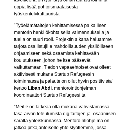
oppia lisää pohjoismaalaisesta
työskentelykulttuurista.
"Työelämätaitojen kehittämisessä paikallisen
mentorin henkilökohtaisella valmennuksella ja
tuella on suuri rooli. Projektin aikana haluamme
tarjota osallistujille mahdollisuuden yksilölliseen
ohjaamiseen sekä osaamista kehittävään
koulutukseen, johon he itse pääsevät
vaikuttamaan. Tiedon vapaaehtoiset ovat olleet
aktiivisesti mukana Startup Refugeesin
toiminnassa ja palaute on ollut hyvin positiivista"
kertoo
Liban Abdi
, mentorointiohjelman
koordinaattori Startup Refugeesilta.
"Meille on tärkeää olla mukana vahvistamassa
tasa-arvon toteutumista digitaitojen ja -osaamisen
saralla yhteiskunnassa. Mentorointiohjelma on
jatkoa pitkäjänteiselle yhteistyöllemme, jossa