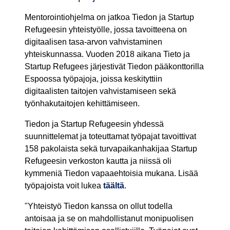
Mentorointiohjelma on jatkoa Tiedon ja Startup
Refugeesin yhteistyölle, jossa tavoitteena on
digitaalisen tasa-arvon vahvistaminen
yhteiskunnassa. Vuoden 2018 aikana Tieto ja
Startup Refugees järjestivät Tiedon pääkonttorilla
Espoossa työpajoja, joissa keskityttiin
digitaalisten taitojen vahvistamiseen sekä
työnhakutaitojen kehittämiseen.
Tiedon ja Startup Refugeesin yhdessä
suunnittelemat ja toteuttamat työpajat tavoittivat
158 pakolaista sekä turvapaikanhakijaa Startup
Refugeesin verkoston kautta ja niissä oli
kymmeniä Tiedon vapaaehtoisia mukana. Lisää
työpajoista voit lukea
täältä
.
"Yhteistyö Tiedon kanssa on ollut todella
antoisaa ja se on mahdollistanut monipuolisen