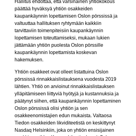
Hallitus ehdottaa, että varsinainen yhtiökokous
päättää hyväksyä yhtiön osakkeiden
kaupankäynnin lopettamisen Oslon pörssissä ja
valtuuttaa hallituksen ryhtymään kaikkiin
tarvittaviin toimenpiteisiin kaupankäynnin
lopettamisen toteuttamiseksi, mukaan lukien
jättämään yhtiön puolesta Oslon pörssille
kaupankäynnin lopettamista koskevan
hakemuksen.
Yhtiön osakkeet ovat olleet listattuina Oslon
pörssissä rinnakkaislistauksena vuodesta 2019
lähtien. Yhtiö on arvioinut rinnakkaislistauksen
ylläpitämiseen liittyviä hyötyjä ja kustannuksia ja
päätynyt siihen, että kaupankäynnin lopettaminen
Oslon pörssissä olisi yhtiön ja sen
osakkeenomistajien edun mukaista. Valtaosa
Tiedon osakkeiden likviditeetistä on keskittynyt
Nasdaq Helsinkiin, joka on yhtiön ensisijainen