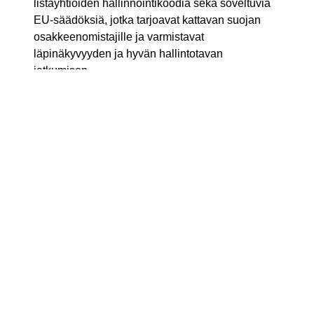
listayhtiöiden hallinnointikoodia sekä soveltuvia
EU-säädöksiä, jotka tarjoavat kattavan suojan
osakkeenomistajille ja varmistavat
läpinäkyvyyden ja hyvän hallintotavan
jatkumisen.
Varsinaisen yhtiökokouksen hyväksynnän
saatuaan yhtiö tulee jättämään kaupankäynnin
lopettamista koskevan hakemuksen Oslon
pörssille ja antamaan osakkeenomistajille
ajantasaista tietoa kaupankäynnin lopettamiseen
liittyvästä menettelystä. Yhtiön osakkeiden
rekisteröintiä Norjan arvopaperikeskuksessa
(VPS) jatketaan vähintään 12 kuukauden
siirtymäkauden ajan kaupankäynnin lopettamisen
jälkeen, jotta VPS-osakkeenomistajat voivat
siirtää osakkeensa Euroclear Finlandin
ylläpitämään suomalaiseen arvo-
osuusjärjestelmään. Kaupankäynti yhtiön