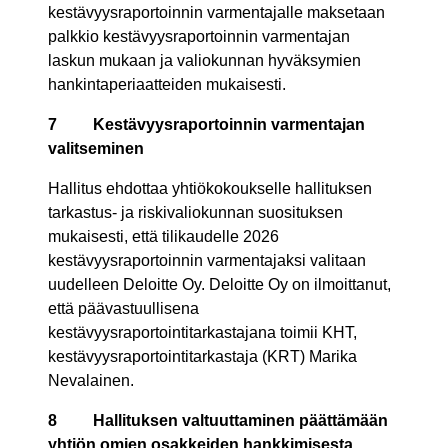
kestävyysraportoinnin varmentajalle maksetaan
palkkio kestävyysraportoinnin varmentajan
laskun mukaan ja valiokunnan hyväksymien
hankintaperiaatteiden mukaisesti.
7
Kestävyysraportoinnin varmentajan
valitseminen
Hallitus ehdottaa yhtiökokoukselle hallituksen
tarkastus- ja riskivaliokunnan suosituksen
mukaisesti, että tilikaudelle 2026
kestävyysraportoinnin varmentajaksi valitaan
uudelleen Deloitte Oy. Deloitte Oy on ilmoittanut,
että päävastuullisena
kestävyysraportointitarkastajana toimii KHT,
kestävyysraportointitarkastaja (KRT) Marika
Nevalainen.
8
Hallituksen valtuuttaminen päättämään
yhtiön omien osakkeiden hankkimisesta