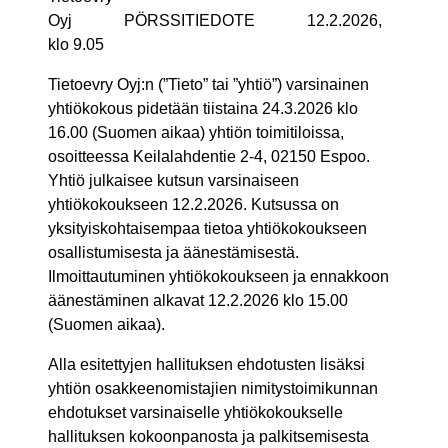
Oyj PÖRSSITIEDOTE 12.2.2026,
klo 9.05
Tietoevry Oyj:n (”Tieto” tai ”yhtiö”) varsinainen
yhtiökokous pidetään tiistaina 24.3.2026 klo
16.00 (Suomen aikaa) yhtiön toimitiloissa,
osoitteessa Keilalahdentie 2-4, 02150 Espoo.
Yhtiö julkaisee kutsun varsinaiseen
yhtiökokoukseen 12.2.2026. Kutsussa on
yksityiskohtaisempaa tietoa yhtiökokoukseen
osallistumisesta ja äänestämisestä.
Ilmoittautuminen yhtiökokoukseen ja ennakkoon
äänestäminen alkavat 12.2.2026 klo 15.00
(Suomen aikaa).
Alla esitettyjen hallituksen ehdotusten lisäksi
yhtiön osakkeenomistajien nimitystoimikunnan
ehdotukset varsinaiselle yhtiökokoukselle
hallituksen kokoonpanosta ja palkitsemisesta