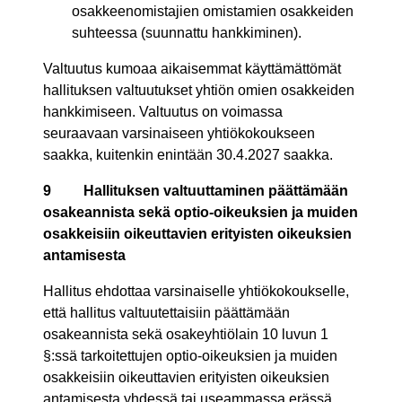
osakkeenomistajien omistamien osakkeiden
suhteessa (suunnattu hankkiminen).
Valtuutus kumoaa aikaisemmat käyttämättömät
hallituksen valtuutukset yhtiön omien osakkeiden
hankkimiseen. Valtuutus on voimassa
seuraavaan varsinaiseen yhtiökokoukseen
saakka, kuitenkin enintään 30.4.2027 saakka.
9
Hallituksen valtuuttaminen päättämään
osakeannista sekä optio-oikeuksien ja muiden
osakkeisiin oikeuttavien erityisten oikeuksien
antamisesta
Hallitus ehdottaa varsinaiselle yhtiökokoukselle,
että hallitus valtuutettaisiin päättämään
osakeannista sekä osakeyhtiölain 10 luvun 1
§:ssä tarkoitettujen optio-oikeuksien ja muiden
osakkeisiin oikeuttavien erityisten oikeuksien
antamisesta yhdessä tai useammassa erässä