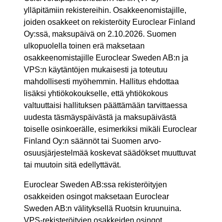
ylläpitämiin rekistereihin. Osakkeenomistajille,
joiden osakkeet on rekisteröity Euroclear Finland
Oy:ssä, maksupäivä on 2.10.2026. Suomen
ulkopuolella toinen erä maksetaan
osakkeenomistajille Euroclear Sweden AB:n ja
VPS:n käytäntöjen mukaisesti ja toteutuu
mahdollisesti myöhemmin. Hallitus ehdottaa
lisäksi yhtiökokoukselle, että yhtiökokous
valtuuttaisi hallituksen päättämään tarvittaessa
uudesta täsmäyspäivästä ja maksupäivästä
toiselle osinkoerälle, esimerkiksi mikäli Euroclear
Finland Oy:n säännöt tai Suomen arvo-
osuusjärjestelmää koskevat säädökset muuttuvat
tai muutoin sitä edellyttävät.
Euroclear Sweden AB:ssa rekisteröityjen
osakkeiden osingot maksetaan Euroclear
Sweden AB:n välityksellä Ruotsin kruunuina.
VPS-rekisteröityjen osakkeiden osingot