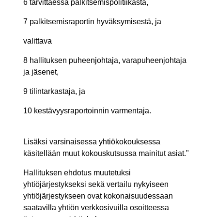
6 tarvittaessa palkitsemispolitiikasta,
7 palkitsemisraportin hyväksymisestä, ja
valittava
8 hallituksen puheenjohtaja, varapuheenjohtaja
ja jäsenet,
9 tilintarkastaja, ja
10 kestävyysraportoinnin varmentaja.
Lisäksi varsinaisessa yhtiökokouksessa
käsitellään muut kokouskutsussa mainitut asiat."
Hallituksen ehdotus muutetuksi
yhtiöjärjestykseksi sekä vertailu nykyiseen
yhtiöjärjestykseen ovat kokonaisuudessaan
saatavilla yhtiön verkkosivuilla osoitteessa