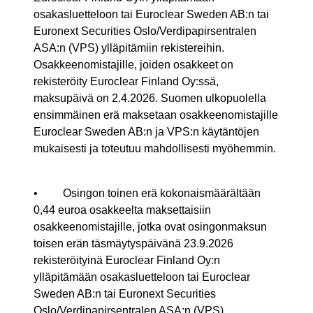
osakasluetteloon tai Euroclear Sweden AB:n tai
Euronext Securities Oslo/Verdipapirsentralen
ASA:n (VPS) ylläpitämiin rekistereihin.
Osakkeenomistajille, joiden osakkeet on
rekisteröity Euroclear Finland Oy:ssä,
maksupäivä on 2.4.2026. Suomen ulkopuolella
ensimmäinen erä maksetaan osakkeenomistajille
Euroclear Sweden AB:n ja VPS:n käytäntöjen
mukaisesti ja toteutuu mahdollisesti myöhemmin.
• Osingon toinen erä kokonaismäärältään
0,44 euroa osakkeelta maksettaisiin
osakkeenomistajille, jotka ovat osingonmaksun
toisen erän täsmäytyspäivänä 23.9.2026
rekisteröityinä Euroclear Finland Oy:n
ylläpitämään osakasluetteloon tai Euroclear
Sweden AB:n tai Euronext Securities
Oslo/Verdipapirsentralen ASA:n (VPS)