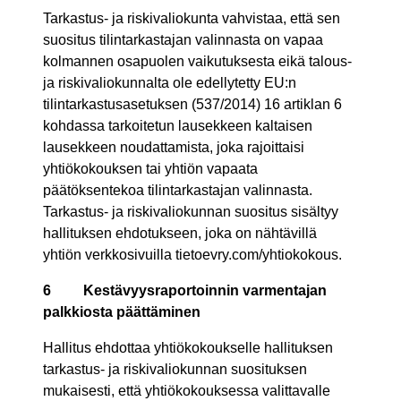
Tarkastus- ja riskivaliokunta vahvistaa, että sen
suositus tilintarkastajan valinnasta on vapaa
kolmannen osapuolen vaikutuksesta eikä talous-
ja riskivaliokunnalta ole edellytetty EU:n
tilintarkastusasetuksen (537/2014) 16 artiklan 6
kohdassa tarkoitetun lausekkeen kaltaisen
lausekkeen noudattamista, joka rajoittaisi
yhtiökokouksen tai yhtiön vapaata
päätöksentekoa tilintarkastajan valinnasta.
Tarkastus- ja riskivaliokunnan suositus sisältyy
hallituksen ehdotukseen, joka on nähtävillä
yhtiön verkkosivuilla tietoevry.com/yhtiokokous.
6
Kestävyysraportoinnin varmentajan
palkkiosta päättäminen
Hallitus ehdottaa yhtiökokoukselle hallituksen
tarkastus- ja riskivaliokunnan suosituksen
mukaisesti, että yhtiökokouksessa valittavalle