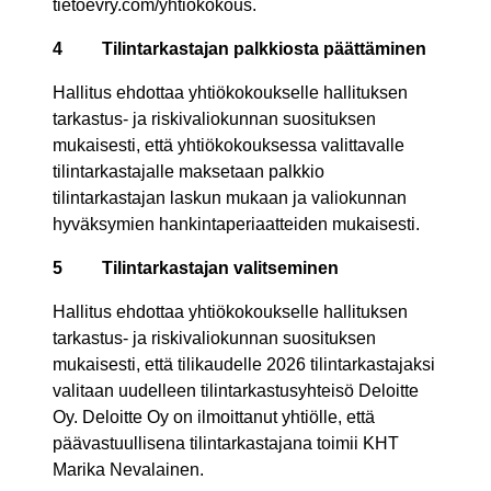
tietoevry.com/yhtiokokous.
4
Tilintarkastajan palkkiosta päättäminen
Hallitus ehdottaa yhtiökokoukselle hallituksen
tarkastus- ja riskivaliokunnan suosituksen
mukaisesti, että yhtiökokouksessa valittavalle
tilintarkastajalle maksetaan palkkio
tilintarkastajan laskun mukaan ja valiokunnan
hyväksymien hankintaperiaatteiden mukaisesti.
5
Tilintarkastajan valitseminen
Hallitus ehdottaa yhtiökokoukselle hallituksen
tarkastus- ja riskivaliokunnan suosituksen
mukaisesti, että tilikaudelle 2026 tilintarkastajaksi
valitaan uudelleen tilintarkastusyhteisö Deloitte
Oy. Deloitte Oy on ilmoittanut yhtiölle, että
päävastuullisena tilintarkastajana toimii KHT
Marika Nevalainen.