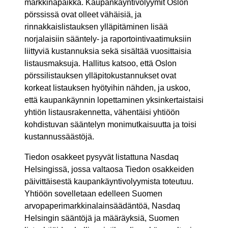
markkinapaikka. Kaupankäyntivolyymit Oslon
pörssissä ovat olleet vähäisiä, ja
rinnakkaislistauksen ylläpitäminen lisää
norjalaisiin sääntely- ja raportointivaatimuksiin
liittyviä kustannuksia sekä sisältää vuosittaisia
listausmaksuja. Hallitus katsoo, että Oslon
pörssilistauksen ylläpitokustannukset ovat
korkeat listauksen hyötyihin nähden, ja uskoo,
että kaupankäynnin lopettaminen yksinkertaistaisi
yhtiön listausrakennetta, vähentäisi yhtiöön
kohdistuvan sääntelyn monimutkaisuutta ja toisi
kustannussäästöjä.
Tiedon osakkeet pysyvät listattuna Nasdaq
Helsingissä, jossa valtaosa Tiedon osakkeiden
päivittäisestä kaupankäyntivolyymista toteutuu.
Yhtiöön sovelletaan edelleen Suomen
arvopaperimarkkinalainsäädäntöä, Nasdaq
Helsingin sääntöjä ja määräyksiä, Suomen