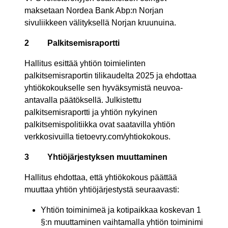
maksetaan Nordea Bank Abp:n Norjan
sivuliikkeen välityksellä Norjan kruunuina.
2
Palkitsemisraportti
Hallitus esittää yhtiön toimielinten
palkitsemisraportin tilikaudelta 2025 ja ehdottaa
yhtiökokoukselle sen hyväksymistä neuvoa-
antavalla päätöksellä. Julkistettu
palkitsemisraportti ja yhtiön nykyinen
palkitsemispolitiikka ovat saatavilla yhtiön
verkkosivuilla tietoevry.com/yhtiokokous.
3
Yhtiöjärjestyksen muuttaminen
Hallitus ehdottaa, että yhtiökokous päättää
muuttaa yhtiön yhtiöjärjestystä seuraavasti:
Yhtiön toiminimeä ja kotipaikkaa koskevan 1
§:n muuttaminen vaihtamalla yhtiön toiminimi