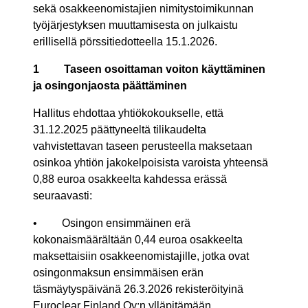
sekä osakkeenomistajien nimitystoimikunnan
työjärjestyksen muuttamisesta on julkaistu
erillisellä pörssitiedotteella 15.1.2026.
1
Taseen osoittaman voiton käyttäminen
ja osingonjaosta päättäminen
Hallitus ehdottaa yhtiökokoukselle, että
31.12.2025 päättyneeltä tilikaudelta
vahvistettavan taseen perusteella maksetaan
osinkoa yhtiön jakokelpoisista varoista yhteensä
0,88 euroa osakkeelta kahdessa erässä
seuraavasti:
• Osingon ensimmäinen erä
kokonaismäärältään 0,44 euroa osakkeelta
maksettaisiin osakkeenomistajille, jotka ovat
osingonmaksun ensimmäisen erän
täsmäytyspäivänä 26.3.2026 rekisteröityinä
Euroclear Finland Oy:n ylläpitämään