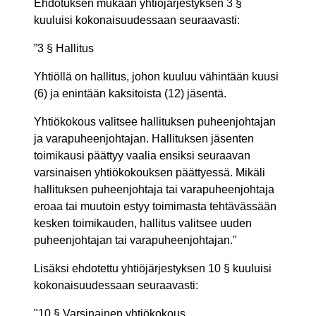
Ehdotuksen mukaan yhtiöjärjestyksen 3 §
kuuluisi kokonaisuudessaan seuraavasti:
”3 § Hallitus
Yhtiöllä on hallitus, johon kuuluu vähintään kuusi
(6) ja enintään kaksitoista (12) jäsentä.
Yhtiökokous valitsee hallituksen puheenjohtajan
ja varapuheenjohtajan. Hallituksen jäsenten
toimikausi päättyy vaalia ensiksi seuraavan
varsinaisen yhtiökokouksen päättyessä. Mikäli
hallituksen puheenjohtaja tai varapuheenjohtaja
eroaa tai muutoin estyy toimimasta tehtävässään
kesken toimikauden, hallitus valitsee uuden
puheenjohtajan tai varapuheenjohtajan."
Lisäksi ehdotettu yhtiöjärjestyksen 10 § kuuluisi
kokonaisuudessaan seuraavasti:
"10 § Varsinainen yhtiökokous