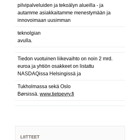
pilvipalveluiden ja tekoälyn alueilla - ja
autamme asiakkaitamme menestymään ja
innovoimaan uusimman
teknolgian
avulla.
Tiedon vuotuinen liikevaihto on noin 2 mrd.
euroa ja yhtiön osakkeet on listattu
NASDAQissa Helsingissä ja
Tukholmassa sekä Oslo
Børsissä.
www.tietoevry.fi
LIITTEET