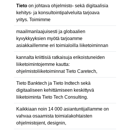
Tieto
on johtava ohjelmisto- sekä digitaalisia
kehitys- ja konsultointipalveluita tarjoava
yritys. Toimimme
maailmanlaajuisesti ja globaalien
kyvykkyyksien myötä tarjoamme
asiakkaillemme eri toimialoilla liiketoiminnan
kannalta kriittisiä ratkaisuja erikoistuneiden
liiketoimintojemme kautta:
ohjelmistoliiketoiminnat Tieto Caretech,
Tieto Banktech ja Tieto Indtech sekä
digitaaliseen kehittämiseen keskittyvä
liiketoiminta Tieto Tech Consulting.
Kaikkiaan noin 14 000 asiantuntijallamme on
vahvaa osaamista toimialakohtaisten
ohjelmistojent, designin,