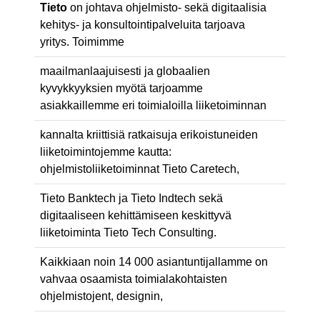
Tieto
on johtava ohjelmisto- sekä digitaalisia
kehitys- ja konsultointipalveluita tarjoava
yritys. Toimimme
maailmanlaajuisesti ja globaalien
kyvykkyyksien myötä tarjoamme
asiakkaillemme eri toimialoilla liiketoiminnan
kannalta kriittisiä ratkaisuja erikoistuneiden
liiketoimintojemme kautta:
ohjelmistoliiketoiminnat Tieto Caretech,
Tieto Banktech ja Tieto Indtech sekä
digitaaliseen kehittämiseen keskittyvä
liiketoiminta Tieto Tech Consulting.
Kaikkiaan noin 14 000 asiantuntijallamme on
vahvaa osaamista toimialakohtaisten
ohjelmistojent, designin,