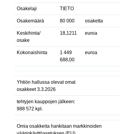
Osakelaji
TIETO
Osakemäärä
80 000
osaketta
Keskihinta/
18,1211
euroa
osake
Kokonaishinta
1 449
euroa
688,00
Yhtiön hallussa olevat omat
osakkeet 3.3.2026
tehtyjen kauppojen jälkeen:
988 572 kpl.
Omia osakkeita hankitaan markkinoiden
väärinkäyttöasetuksen (EU)