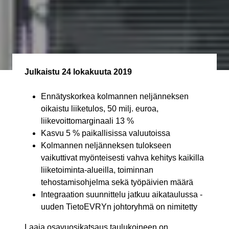
Julkaistu
24 lokakuuta 2019
Ennätyskorkea kolmannen neljänneksen
oikaistu liiketulos, 50 milj. euroa,
liikevoittomarginaali 13 %
Kasvu 5 % paikallisissa valuutoissa
Kolmannen neljänneksen tulokseen
vaikuttivat myönteisesti vahva kehitys kaikilla
liiketoiminta-alueilla, toiminnan
tehostamisohjelma sekä työpäivien määrä
Integraation suunnittelu jatkuu aikataulussa -
uuden TietoEVRYn johtoryhmä on nimitetty
Laaja osavuosikatsaus taulukoineen on