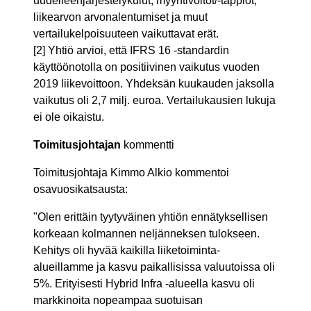
uudelleenjärjestelykulut, myyntivoitot/-tappiot,
liikearvon arvonalentumiset ja muut
vertailukelpoisuuteen vaikuttavat erät.
[2] Yhtiö arvioi, että IFRS 16 -standardin
käyttöönotolla on positiivinen vaikutus vuoden
2019 liikevoittoon. Yhdeksän kuukauden jaksolla
vaikutus oli 2,7 milj. euroa. Vertailukausien lukuja
ei ole oikaistu.
Toimitusjohtajan
kommentti
Toimitusjohtaja Kimmo Alkio kommentoi
osavuosikatsausta:
"Olen erittäin tyytyväinen yhtiön ennätyksellisen
korkeaan kolmannen neljänneksen tulokseen.
Kehitys oli hyvää kaikilla liiketoiminta-
alueillamme ja kasvu paikallisissa valuutoissa oli
5%. Erityisesti Hybrid Infra -alueella kasvu oli
markkinoita nopeampaa suotuisan