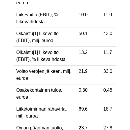
euroa
Liikevoitto (EBIT), %
10.0
11.0
liikevaihdosta
Oikaistu
[1]
liikevoitto
50.1
43.0
(EBIT), milj. euroa
Oikaistu
[1]
liikevoitto
13.2
11.7
(EBIT), % liikevaihdosta
Voitto verojen jälkeen, milj.
21.9
33.0
euroa
Osakekohtainen tulos,
0.30
0.45
euroa
Liiketoiminnan rahavirta,
69.6
18.7
milj. euroa
Oman pääoman tuotto,
23.7
27.8