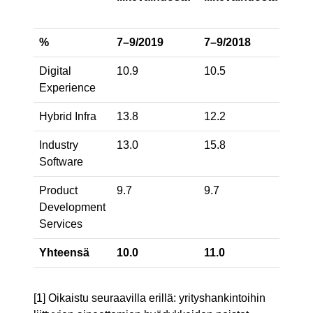
liik
%
7–9/2019
7–9/2018
7–9
Digital
10.9
10.5
14.
Experience
Hybrid Infra
13.8
12.2
15.
Industry
13.0
15.8
15.
Software
Product
9.7
9.7
9.6
Development
Services
Yhteensä
10.0
11.0
13.2
[1] Oikaistu seuraavilla erillä: yrityshankintoihin