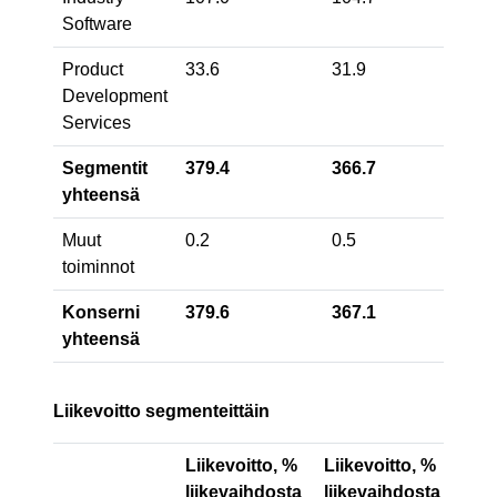
Software
Product
33.6
31.9
5
Development
Services
Segmentit
379.4
366.7
3
yhteensä
Muut
0.2
0.5
-
toiminnot
Konserni
379.6
367.1
3
yhteensä
Liikevoitto segmenteittäin
Liikevoitto, %
Liikevoitto, %
Oika
liikevaihdosta
liikevaihdosta
liik