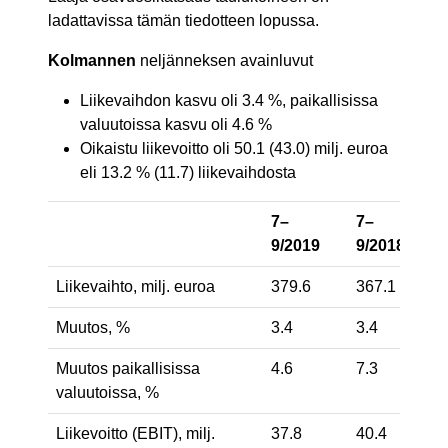
ladattavissa tämän tiedotteen lopussa.
Kolmannen
neljänneksen avainluvut
Liikevaihdon kasvu oli 3.4 %, paikallisissa
valuutoissa kasvu oli 4.6 %
Oikaistu liikevoitto oli 50.1 (43.0) milj. euroa
eli 13.2 % (11.7) liikevaihdosta
7–
7–
9/2019
9/2018
Liikevaihto, milj. euroa
379.6
367.1
Muutos, %
3.4
3.4
Muutos paikallisissa
4.6
7.3
valuutoissa, %
Liikevoitto (EBIT), milj.
37.8
40.4