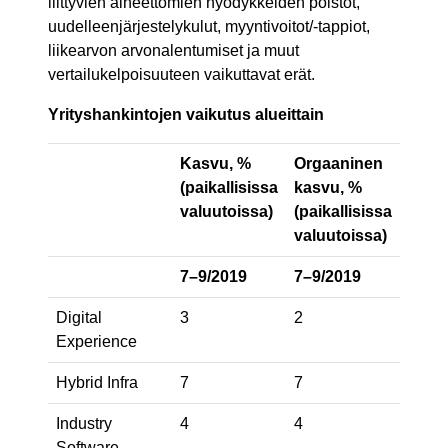
liittyvien aineettomien hyödykkeiden poistot,
uudelleenjärjestelykulut, myyntivoitot/-tappiot,
liikearvon arvonalentumiset ja muut
vertailukelpoisuuteen vaikuttavat erät.
Yrityshankintojen vaikutus alueittain
Kasvu, %
Orgaaninen
(paikallisissa
kasvu, %
valuutoissa)
(paikallisissa
valuutoissa)
7–9/2019
7–9/2019
Digital
3
2
Experience
Hybrid Infra
7
7
Industry
4
4
Software