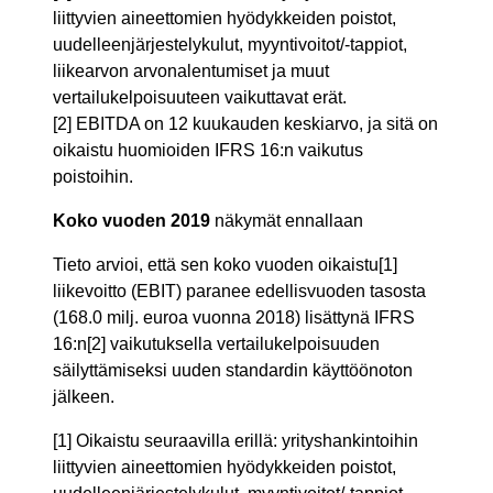
liittyvien aineettomien hyödykkeiden poistot,
uudelleenjärjestelykulut, myyntivoitot/-tappiot,
liikearvon arvonalentumiset ja muut
vertailukelpoisuuteen vaikuttavat erät.
[2] EBITDA on 12 kuukauden keskiarvo, ja sitä on
oikaistu huomioiden IFRS 16:n vaikutus
poistoihin.
Koko vuoden 2019
näkymät ennallaan
Tieto arvioi, että sen koko vuoden oikaistu
[1]
liikevoitto (EBIT) paranee edellisvuoden tasosta
(168.0 milj. euroa vuonna 2018) lisättynä IFRS
16:n
[2]
vaikutuksella vertailukelpoisuuden
säilyttämiseksi uuden standardin käyttöönoton
jälkeen.
[1] Oikaistu seuraavilla erillä: yrityshankintoihin
liittyvien aineettomien hyödykkeiden poistot,