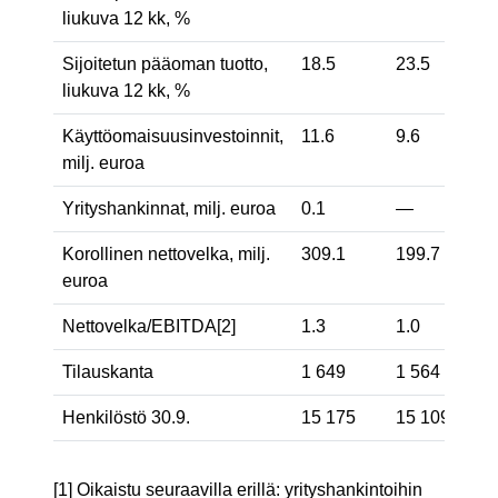
liukuva 12 kk, %
Sijoitetun pääoman tuotto,
18.5
23.5
liukuva 12 kk, %
Käyttöomaisuusinvestoinnit,
11.6
9.6
milj. euroa
Yrityshankinnat, milj. euroa
0.1
—
Korollinen nettovelka, milj.
309.1
199.7
euroa
Nettovelka/EBITDA
[2]
1.3
1.0
Tilauskanta
1 649
1 564
Henkilöstö 30.9.
15 175
15 109
[1] Oikaistu seuraavilla erillä: yrityshankintoihin