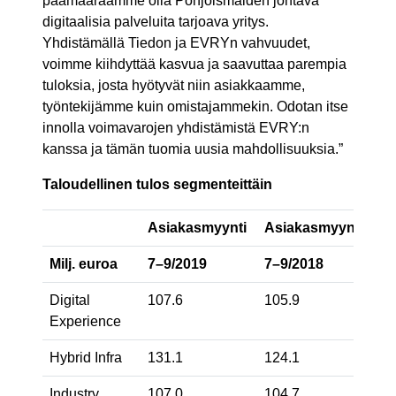
päämääräämme olla Pohjoismaiden johtava
digitaalisia palveluita tarjoava yritys.
Yhdistämällä Tiedon ja EVRYn vahvuudet,
voimme kiihdyttää kasvua ja saavuttaa parempia
tuloksia, josta hyötyvät niin asiakkaamme,
työntekijämme kuin omistajammekin. Odotan itse
innolla voimavarojen yhdistämistä EVRY:n
kanssa ja tämän tuomia uusia mahdollisuuksia.”
Taloudellinen tulos segmenteittäin
Asiakasmyynti
Asiakasmyynti
M
Milj. euroa
7–9/2019
7–9/2018
%
Digital
107.6
105.9
2
Experience
Hybrid Infra
131.1
124.1
6
Industry
107.0
104.7
2