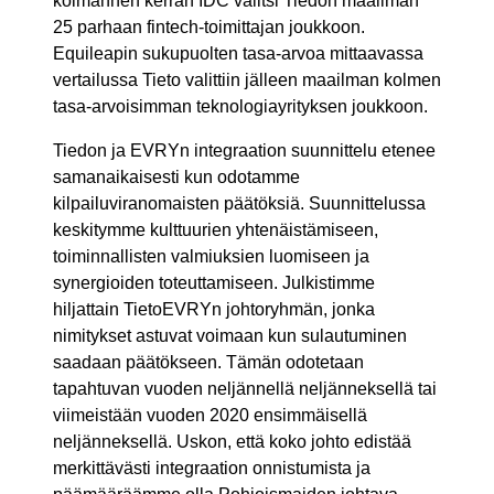
kolmannen kerran IDC valitsi Tiedon maailman
25 parhaan fintech-toimittajan joukkoon.
Equileapin sukupuolten tasa-arvoa mittaavassa
vertailussa Tieto valittiin jälleen maailman kolmen
tasa-arvoisimman teknologiayrityksen joukkoon.
Tiedon ja EVRYn integraation suunnittelu etenee
samanaikaisesti kun odotamme
kilpailuviranomaisten päätöksiä. Suunnittelussa
keskitymme kulttuurien yhtenäistämiseen,
toiminnallisten valmiuksien luomiseen ja
synergioiden toteuttamiseen. Julkistimme
hiljattain TietoEVRYn johtoryhmän, jonka
nimitykset astuvat voimaan kun sulautuminen
saadaan päätökseen. Tämän odotetaan
tapahtuvan vuoden neljännellä neljänneksellä tai
viimeistään vuoden 2020 ensimmäisellä
neljänneksellä. Uskon, että koko johto edistää
merkittävästi integraation onnistumista ja