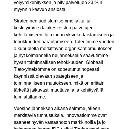
volyymikehityksen ja pilvipalvelujen 23 %:n
myynnin kasvun ansiosta.
Strateginen uudistumisemme jatkui ja
keskityimme datakeskeisten palvelujen
kehittämiseen, toiminnan yksinkertaistamiseen ja
tehokkuuden parantamiseen. Toteutimme vuoden
alkupuolella merkittävän organisaatiomuutoksen
ja nyt kolmannella neljänneksellä saavutimme
hyvän toiminnallisen tehokkuuden. Globaali
Tieto-yhteisömme on sopeutunut nopeasti
käynnissä olevaan strategiseen ja
toiminnalliseen muutokseen, mikä on erittäin
tärkeää jatkuvasti muuttuvalla ja kehittyvällä
toimialallamme.
Vuosineljänneksen aikana saimme jälleen
merkittäviä tunnustuksia. Innovaatiomme ovat
saaneet hyvän vastaanoton markkinoilla ja jo