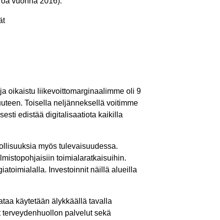
euroa vuonna 2016).
ät
ja oikaistu liikevoittomarginaalimme oli 9
vuuteen. Toisella neljänneksellä voitimme
ti edistää digitalisaatiota kaikilla
ollisuuksia myös tulevaisuudessa.
stopohjaisiin toimialaratkaisuihin.
oimialalla. Investoinnit näillä alueilla
ataa käytetään älykkäällä tavalla
 terveydenhuollon palvelut sekä