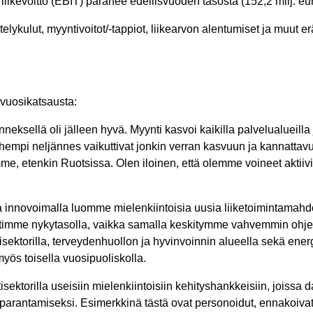
) liikevoitto (EBIT) paranee edellisvuoden tasosta (152,2 milj. 
telykulut, myyntivoitot/-tappiot, liikearvon alentumiset ja muut er
vuosikatsausta:
neksellä oli jälleen hyvä. Myynti kasvoi kaikilla palvelualueilla 
 lyhempi neljännes vaikuttivat jonkin verran kasvuun ja kannatta
, etenkin Ruotsissa. Olen iloinen, että olemme voineet aktiivises
innovoimalla luomme mielenkiintoisia uusia liiketoimintamahd
imme nykytasolla, vaikka samalla keskitymme vahvemmin ohjelmi
orilla, terveydenhuollon ja hyvinvoinnin alueella sekä energiat
myös toisella vuosipuoliskolla.
ektorilla useisiin mielenkiintoisiin kehityshankkeisiin, joissa d
parantamiseksi. Esimerkkinä tästä ovat personoidut, ennakoivat