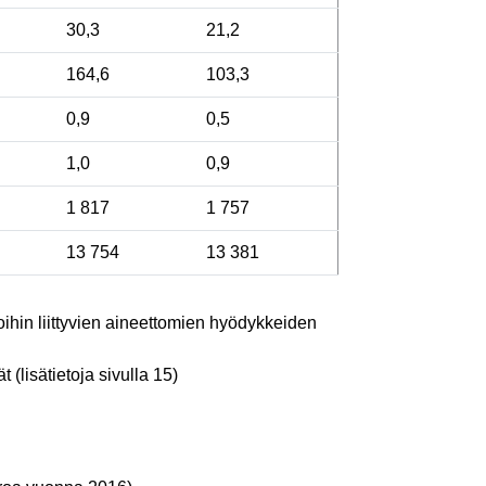
30,3
21,2
164,6
103,3
0,9
0,5
1,0
0,9
1 817
1 757
13 754
13 381
toihin liittyvien aineettomien hyödykkeiden
t (lisätietoja sivulla 15)