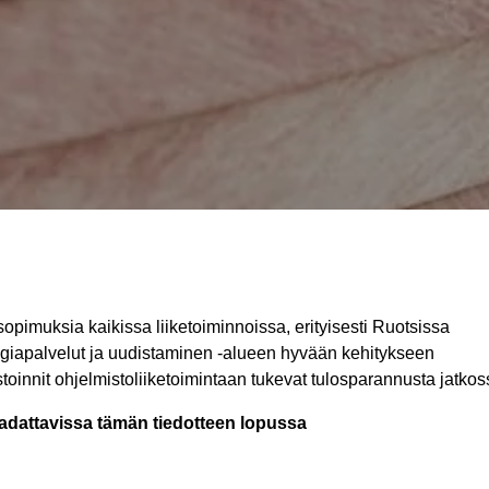
 sopimuksia kaikissa liiketoiminnoissa, erityisesti Ruotsissa
iapalvelut ja uudistaminen -alueen hyvään kehitykseen
toinnit ohjelmistoliiketoimintaan tukevat tulosparannusta jatkos
adattavissa tämän tiedotteen lopussa