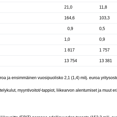
21,0
11,8
164,6
103,3
0,9
0,5
1,0
0,9
1 817
1 757
13 754
13 381
euroa ja ensimmäinen vuosipuolisko 2,1 (1,4) milj. euroa yritysos
telykulut, myyntivoitot/-tappiot, liikearvon alentumiset ja muut erä