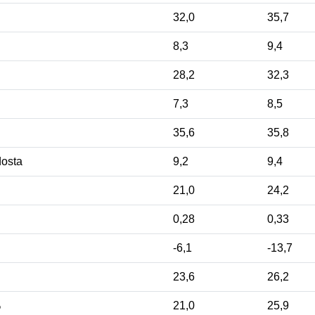
32,0
35,7
8,3
9,4
28,2
32,3
7,3
8,5
35,6
35,8
hdosta
9,2
9,4
21,0
24,2
0,28
0,33
-6,1
-13,7
23,6
26,2
%
21,0
25,9