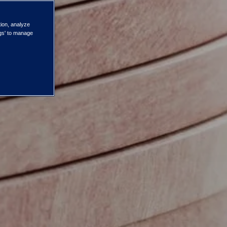
tion, analyze
ngs' to manage