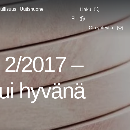
ullisuus
Uutishuone
Haku
FI
Ota yhteyttä
 2/2017 –
kui hyvänä