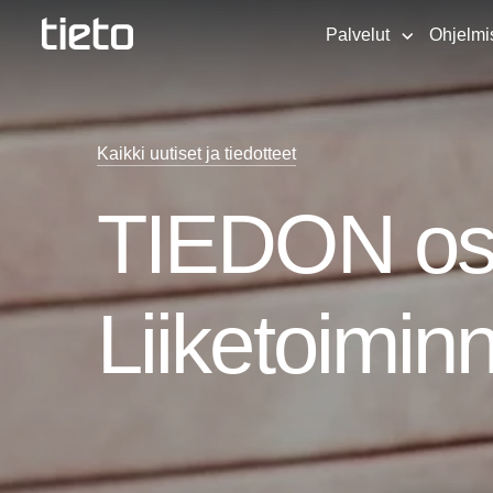
Palvelut
Ohjelmi
Kaikki uutiset ja tiedotteet
TIEDON osa
Liiketoimin