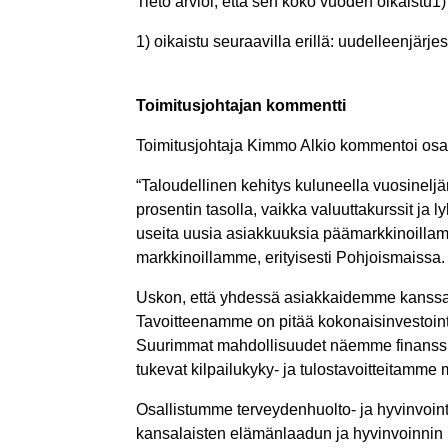
Tieto arvioi, että sen koko vuoden oikaistu1
1) oikaistu seuraavilla erillä: uudelleenjärjes
Toimitusjohtajan kommentti
Toimitusjohtaja Kimmo Alkio kommentoi osa
“Taloudellinen kehitys kuluneella vuosineljän
prosentin tasolla, vaikka valuuttakurssit ja
useita uusia asiakkuuksia päämarkkinoillamme
markkinoillamme, erityisesti Pohjoismaissa.
Uskon, että yhdessä asiakkaidemme kanssa 
Tavoitteenamme on pitää kokonaisinvestoint
Suurimmat mahdollisuudet näemme finanssisekt
tukevat kilpailukyky- ja tulostavoitteitamme 
Osallistumme terveydenhuolto- ja hyvinvointis
kansalaisten elämänlaadun ja hyvinvoinnin 