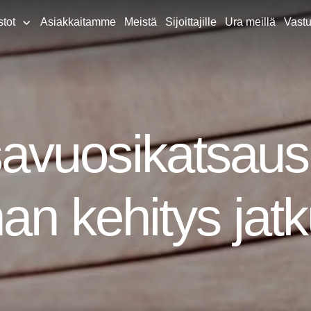
stot
Asiakkaitamme
Meistä
Sijoittajille
Ura meillä
Vastu
vuosikatsaus
nan kehitys jat