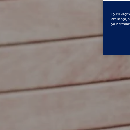
By clicking “
site usage, a
your preferen