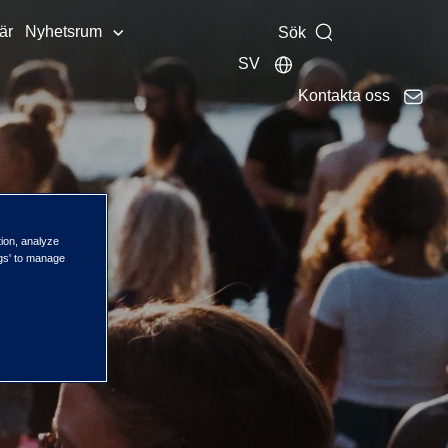
är
Nyhetsrum
Sök
SV
Kontakta oss
onen
tion, analyze
ngs' to manage