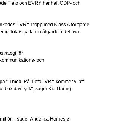
 Både Tieto och EVRY har haft CDP- och
ankades EVRY i topp med Klass A för fjärde
erligt fokus på klimatåtgärder i det nya
trategi för
kommunikations- och
älpa till med. På TietoEVRY kommer vi att
koldioxidavtryck", säger Kia Haring.
i miljön", säger Angelica Hornesjø,