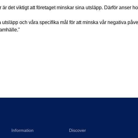
det viktigt att företaget minskar sina utsläpp. Därför anser hon a
tsläpp och våra specifika mål för att minska vår negativa påverk
samhälle."
Information
Discover