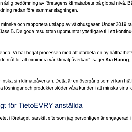
en årlig bedömning av företagens klimatarbete på global nivå.
agordning redan före sammanslagningen.
t minska och rapportera utsläpp av växthusgaser. Under 2019 r
lass B. De goda resultaten uppmuntrar ytterligare till ett kontinu
nda. Vi har börjat processen med att utarbeta en ny hållbarhetss
 mål för att minimera vår klimatpåverkan", säger
Kia Haring,
att minska sin klimatpåverkan. Detta är en övergång som vi kan hj
la lösningar och produkter stöder våra kunder i att minska sina 
tigt för TietoEVRY-anställda
etet i företaget, särskilt eftersom jag personligen är engagerad 