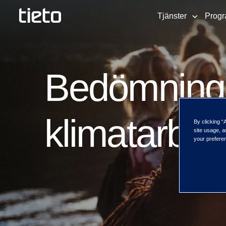
Tjänster
Progr
Bedömning 
klimatarbet
By clicking “
site usage, a
your preferen