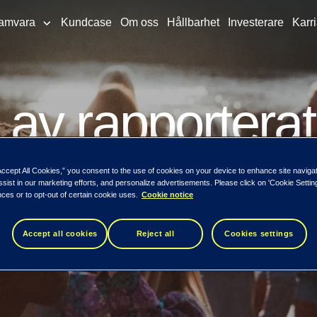
amvara
Kundcase
Om oss
Hållbarhet
Investerare
Karri
av rapporterat
e höjer ambiti
Accept All Cookies,” you consent to the use of cookies on your device to enhance site naviga
ssist in our marketing efforts, and personalize advertisements. Please click on 'Cookie Setti
ces or to opt-out of certain cookie uses.
Cookie notice
Accept all cookies
Reject all
Cookies settings