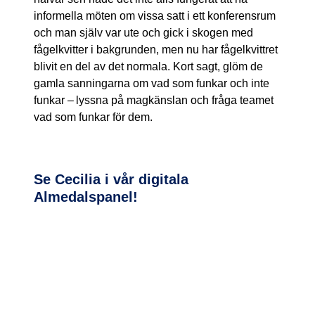
informella möten om vissa satt i ett konferensrum
och man själv var ute och gick i skogen med
fågelkvitter i bakgrunden, men nu har fågelkvittret
blivit en del av det normala. Kort sagt, glöm de
gamla sanningarna om vad som funkar och inte
funkar – lyssna på magkänslan och fråga teamet
vad som funkar för dem.
Se Cecilia i vår digitala
Almedalspanel!
Häng med oss på vår digitala
version av Almedalen där vi pratar