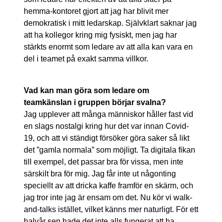
hemma-kontoret gjort att jag har blivit mer
demokratisk i mitt ledarskap. Självklart saknar jag
att ha kollegor kring mig fysiskt, men jag har
stärkts enormt som ledare av att alla kan vara en
del i teamet på exakt samma villkor.
Vad kan man göra som ledare om
teamkänslan i gruppen börjar svalna?
Jag upplever att många människor håller fast vid
en slags nostalgi kring hur det var innan Covid-
19, och att vi ständigt försöker göra saker så likt
det ”gamla normala” som möjligt. Ta digitala fikan
till exempel, det passar bra för vissa, men inte
särskilt bra för mig. Jag får inte ut någonting
speciellt av att dricka kaffe framför en skärm, och
jag tror inte jag är ensam om det. Nu kör vi walk-
and-talks istället, vilket känns mer naturligt. För ett
halvår sen hade det inte alls fungerat att ha