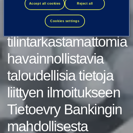
Tietoevry julkistaa
Accept all cookies
Reject all
tiettyjä alustavia
Cookies settings
tilintarkastamattomia
havainnollistavia
taloudellisia tietoja
liittyen ilmoitukseen
Tietoevry Bankingin
mahdollisesta