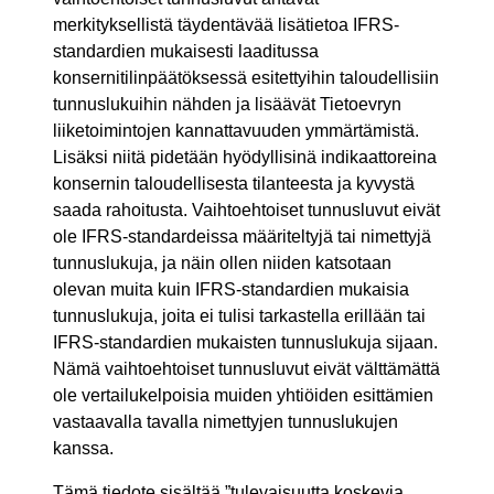
merkityksellistä täydentävää lisätietoa IFRS-
standardien mukaisesti laaditussa
konsernitilinpäätöksessä esitettyihin taloudellisiin
tunnuslukuihin nähden ja lisäävät Tietoevryn
liiketoimintojen kannattavuuden ymmärtämistä.
Lisäksi niitä pidetään hyödyllisinä indikaattoreina
konsernin taloudellisesta tilanteesta ja kyvystä
saada rahoitusta. Vaihtoehtoiset tunnusluvut eivät
ole IFRS-standardeissa määriteltyjä tai nimettyjä
tunnuslukuja, ja näin ollen niiden katsotaan
olevan muita kuin IFRS-standardien mukaisia
tunnuslukuja, joita ei tulisi tarkastella erillään tai
IFRS-standardien mukaisten tunnuslukuja sijaan.
Nämä vaihtoehtoiset tunnusluvut eivät välttämättä
ole vertailukelpoisia muiden yhtiöiden esittämien
vastaavalla tavalla nimettyjen tunnuslukujen
kanssa.
Tämä tiedote sisältää ”tulevaisuutta koskevia