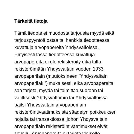
Tärkeitä tietoja
Tämä tiedote ei muodosta tarjousta myydä eikä
tarjouspyyntöä ostaa tai hankkia tiedotteessa
kuvattuja arvopapereita Yhdysvalloissa.
Erityisesti tässä tiedotteessa kuvattuja
arvopapereita ei ole rekisteröity eikä tulla
rekisteröimään Yhdysvaltain vuoden 1933
arvopaperilain (muutoksineen ”Yhdysvaltain
arvopaperilaki”) mukaisesti, eikä arvopapereita
saa tarjota, myydä tai toimittaa suoraan tai
välillisesti Yhdysvaltoihin tai Yhdysvalloissa
paitsi Yhdysvaltain arvopaperilain
rekisteröintivaatimuksista säädetyn poikkeuksen
nojalla tai transaktiossa, johon Yhdysvaltain
arvopaperilain rekisteröintivaatimukset eivät
sovellu. Arvopapereita ei tarjota yleisölle