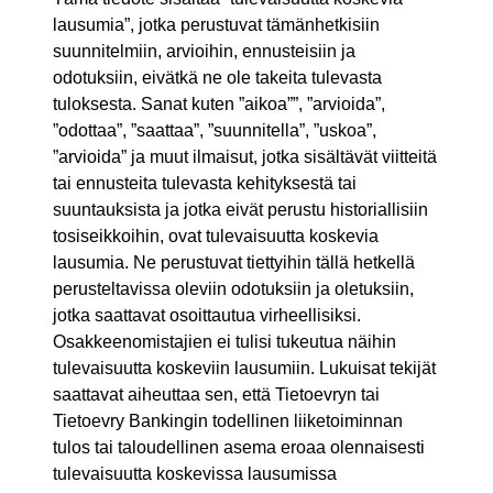
lausumia”, jotka perustuvat tämänhetkisiin
suunnitelmiin, arvioihin, ennusteisiin ja
odotuksiin, eivätkä ne ole takeita tulevasta
tuloksesta. Sanat kuten ”aikoa””, ”arvioida”,
”odottaa”, ”saattaa”, ”suunnitella”, ”uskoa”,
”arvioida” ja muut ilmaisut, jotka sisältävät viitteitä
tai ennusteita tulevasta kehityksestä tai
suuntauksista ja jotka eivät perustu historiallisiin
tosiseikkoihin, ovat tulevaisuutta koskevia
lausumia. Ne perustuvat tiettyihin tällä hetkellä
perusteltavissa oleviin odotuksiin ja oletuksiin,
jotka saattavat osoittautua virheellisiksi.
Osakkeenomistajien ei tulisi tukeutua näihin
tulevaisuutta koskeviin lausumiin. Lukuisat tekijät
saattavat aiheuttaa sen, että Tietoevryn tai
Tietoevry Bankingin todellinen liiketoiminnan
tulos tai taloudellinen asema eroaa olennaisesti
tulevaisuutta koskevissa lausumissa