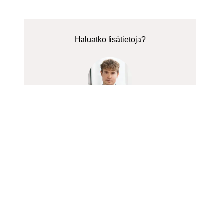
Haluatko lisätietoja?
Tommi Järvenpää
Head of IR
Tilaa tiedotteet sähköpostiisi
Subscribe to releases