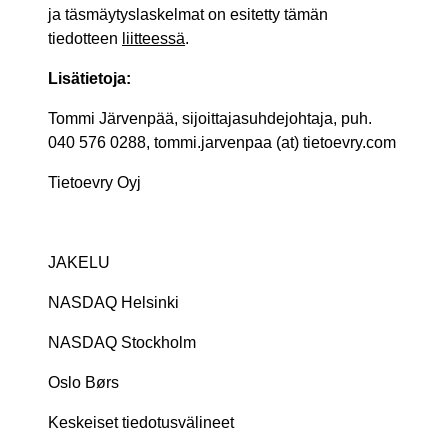
ja täsmäytyslaskelmat on esitetty tämän
tiedotteen
liitteessä
.
Lisätietoja:
Tommi Järvenpää, sijoittajasuhdejohtaja, puh.
040 576 0288, tommi.jarvenpaa (at) tietoevry.com
Tietoevry Oyj
JAKELU
NASDAQ Helsinki
NASDAQ Stockholm
Oslo Børs
Keskeiset tiedotusvälineet