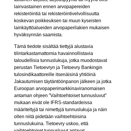
lainvastainen ennen arvopapereiden
rekisteröintiä tai rekisteröintivelvollisuutta
koskevan poikkeuksen tai muun kyseisten
lainkäyttöalueiden arvopaperilakien mukaisen
hyväksynnän saamista.
Tämä tiedote sisältää tiettyjä alustavia
tilintarkastamattomia havainnollistavia
taloudellisia tunnuslukuja, jotka muodostavat
perustan Tietoevryn ja Tietoevry Bankingin
tulosindikaattoreille itsenäisinä yhtiöinä
Jakautumisen täytäntöönpanon jälkeen ja jotka
Euroopan arvopaperimarkkinaviranomaisen
antaman ohjeen ”Vaihtoehtoiset tunnusluvut”
mukaan eivät ole IFRS-standardeissa
määriteltyjä tai nimettyjä tunnuslukuja ja näin
ollen niitä pidetään vaihtoehtoisina
tunnuslukuina. Tietoevry uskoo, että
vaihtoehtoiset tunnusluvut antavat