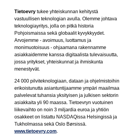
Tietoevry
tukee yhteiskunnan kehitystä
vastuullisen teknologian avulla. Olemme johtava
teknologiayritys, jolla on pitkä historia
Pohjoismaissa sekä globaalit kyvykkyydet.
Arvojemme - avoimuus, luottamus ja
monimuotoisuus - ohjaamana rakennamme
asiakkaidemme kanssa digitaalista tulevaisuutta,
jossa yritykset, yhteiskunnat ja ihmiskunta
menestyvät.
24 000 pilviteknologiaan, dataan ja ohjelmistoihin
erikoistunutta asiantuntijaamme ympäri maailmaa
palvelevat tuhansia yksityisen ja julkisen sektorin
asiakkaita yli 90 maassa. Tietoevryn vuotuinen
liikevaihto on noin 3 miljardia euroa ja yhtiön
osakkeet on listattu NASDAQissa Helsingissä ja
Tukholmassa sekä Oslo Børsissä.
www.tietoevry.com
.