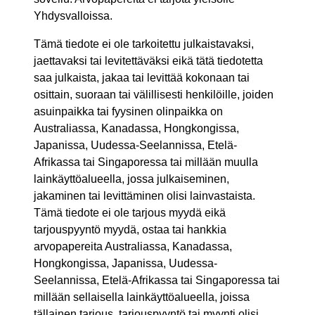
Yhdysvalloissa.
Tämä tiedote ei ole tarkoitettu julkaistavaksi,
jaettavaksi tai levitettäväksi eikä tätä tiedotetta
saa julkaista, jakaa tai levittää kokonaan tai
osittain, suoraan tai välillisesti henkilöille, joiden
asuinpaikka tai fyysinen olinpaikka on
Australiassa, Kanadassa, Hongkongissa,
Japanissa, Uudessa-Seelannissa, Etelä-
Afrikassa tai Singaporessa tai millään muulla
lainkäyttöalueella, jossa julkaiseminen,
jakaminen tai levittäminen olisi lainvastaista.
Tämä tiedote ei ole tarjous myydä eikä
tarjouspyyntö myydä, ostaa tai hankkia
arvopapereita Australiassa, Kanadassa,
Hongkongissa, Japanissa, Uudessa-
Seelannissa, Etelä-Afrikassa tai Singaporessa tai
millään sellaisella lainkäyttöalueella, joissa
tällainen tarjous, tarjouspyyntö tai myynti olisi