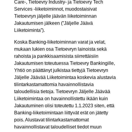
Care-, Tietoevry Industry- ja Tietoevry Tech
Services -liiketoiminnot, muodostaisivat
Tietoevryn jäljelle jäävän liiketoiminnan
Jakautumisen jälkeen (”Jäljelle Jäävä
Liiketoiminta”).
Koska Banking-liiketoiminnan varat ja velat,
mukaan lukien osa Tietoevryn lainoista sekä
rahoista ja pankkisaamisista siirrettäisiin
Jakautumisen toteutuessa Tietoevry Bankingille,
Yhtiö on päättänyt julkistaa tiettyjä Tietoevryn
Jäljelle Jäävää Liiketoimintaa koskevia alustavia
tilintarkastamattomia havainnollistavia
taloudellisia tietoja. Tietoevryn Jäljelle Jäävää
Liiketoimintaa on havainnollistettu ikään kuin
Jakautuminen olisi toteutettu 1.1.2023 siten, että
Banking-liiketoimintaan liittyvät erät on jätetty
pois. Alustavat tilintarkastamattomat
havainnollistavat taloudelliset tiedot muun