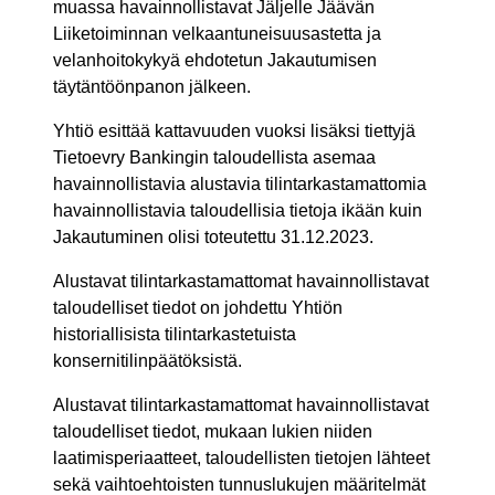
muassa havainnollistavat Jäljelle Jäävän
Liiketoiminnan velkaantuneisuusastetta ja
velanhoitokykyä ehdotetun Jakautumisen
täytäntöönpanon jälkeen.
Yhtiö esittää kattavuuden vuoksi lisäksi tiettyjä
Tietoevry Bankingin taloudellista asemaa
havainnollistavia alustavia tilintarkastamattomia
havainnollistavia taloudellisia tietoja ikään kuin
Jakautuminen olisi toteutettu 31.12.2023.
Alustavat tilintarkastamattomat havainnollistavat
taloudelliset tiedot on johdettu Yhtiön
historiallisista tilintarkastetuista
konsernitilinpäätöksistä.
Alustavat tilintarkastamattomat havainnollistavat
taloudelliset tiedot, mukaan lukien niiden
laatimisperiaatteet, taloudellisten tietojen lähteet
sekä vaihtoehtoisten tunnuslukujen määritelmät