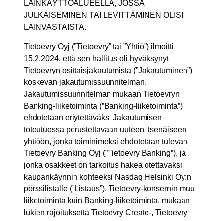
LAINKÄYTTÖALUEELLA, JOSSA
JULKAISEMINEN TAI LEVITTÄMINEN OLISI
LAINVASTAISTA.
Tietoevry Oyj (”Tietoevry” tai ”Yhtiö”) ilmoitti
15.2.2024, että sen hallitus oli hyväksynyt
Tietoevryn osittaisjakautumista (”Jakautuminen”)
koskevan jakautumissuunnitelman.
Jakautumissuunnitelman mukaan Tietoevryn
Banking-liiketoiminta (”Banking-liiketoiminta”)
ehdotetaan eriytettäväksi Jakautumisen
toteutuessa perustettavaan uuteen itsenäiseen
yhtiöön, jonka toiminimeksi ehdotetaan tulevan
Tietoevry Banking Oyj (”Tietoevry Banking”), ja
jonka osakkeet on tarkoitus hakea otettavaksi
kaupankäynnin kohteeksi Nasdaq Helsinki Oy:n
pörssilistalle (”Listaus”). Tietoevry-konsernin muu
liiketoiminta kuin Banking-liiketoiminta, mukaan
lukien rajoituksetta Tietoevry Create-, Tietoevry