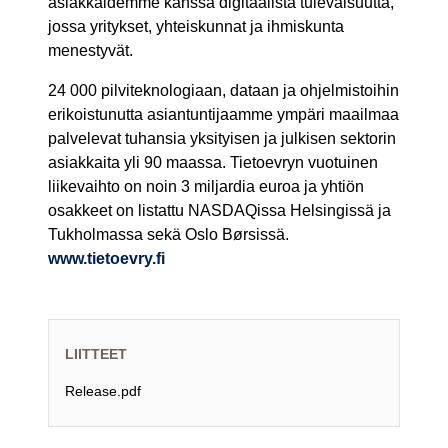
asiakkaidemme kanssa digitaalista tulevaisuutta,
jossa yritykset, yhteiskunnat ja ihmiskunta
menestyvät.
24 000 pilviteknologiaan, dataan ja ohjelmistoihin
erikoistunutta asiantuntijaamme ympäri maailmaa
palvelevat tuhansia yksityisen ja julkisen sektorin
asiakkaita yli 90 maassa. Tietoevryn vuotuinen
liikevaihto on noin 3 miljardia euroa ja yhtiön
osakkeet on listattu NASDAQissa Helsingissä ja
Tukholmassa sekä Oslo Børsissä.
www.tietoevry.fi
LIITTEET
Release.pdf