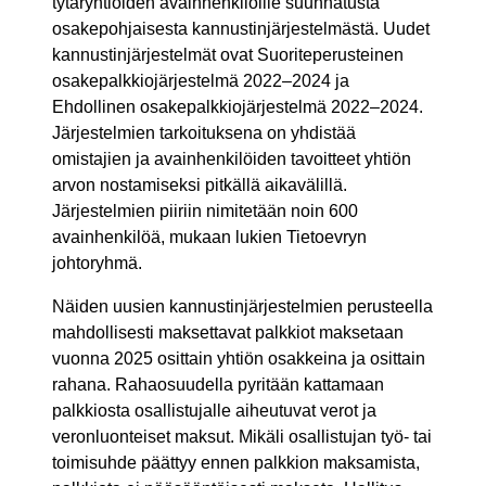
tytäryhtiöiden avainhenkilöille suunnatusta
osakepohjaisesta kannustinjärjestelmästä. Uudet
kannustinjärjestelmät ovat Suoriteperusteinen
osakepalkkiojärjestelmä 2022–2024 ja
Ehdollinen osakepalkkiojärjestelmä 2022–2024.
Järjestelmien tarkoituksena on yhdistää
omistajien ja avainhenkilöiden tavoitteet yhtiön
arvon nostamiseksi pitkällä aikavälillä.
Järjestelmien piiriin nimitetään noin 600
avainhenkilöä, mukaan lukien Tietoevryn
johtoryhmä.
Näiden uusien kannustinjärjestelmien perusteella
mahdollisesti maksettavat palkkiot maksetaan
vuonna 2025 osittain yhtiön osakkeina ja osittain
rahana. Rahaosuudella pyritään kattamaan
palkkiosta osallistujalle aiheutuvat verot ja
veronluonteiset maksut. Mikäli osallistujan työ- tai
toimisuhde päättyy ennen palkkion maksamista,