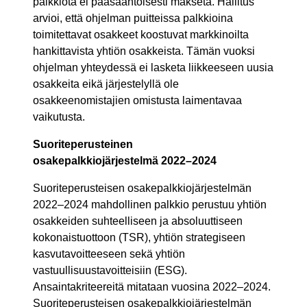
palkkiota ei pääsääntöisesti makseta. Hallitus
arvioi, että ohjelman puitteissa palkkioina
toimitettavat osakkeet koostuvat markkinoilta
hankittavista yhtiön osakkeista. Tämän vuoksi
ohjelman yhteydessä ei lasketa liikkeeseen uusia
osakkeita eikä järjestelyllä ole
osakkeenomistajien omistusta laimentavaa
vaikutusta.
Suoriteperusteinen
osakepalkkiojärjestelmä 2022–2024
Suoriteperusteisen osakepalkkiojärjestelmän
2022–2024 mahdollinen palkkio perustuu yhtiön
osakke
iden suhteelliseen ja absoluuttiseen
k
okonaistuottoon (TSR), yhtiön strategiseen
kasvutavoitteeseen sekä yhtiön
vastuullisuustavoitteisiin (ESG).
Ansaintakriteereitä mitataan vuosina 2022–2024.
Suoriteperusteisen osakepalkkiojärjestelmän