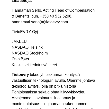
Lisätietoja:
Hannamari Serlo, Acting Head of Compensation
& Benefits, puh. +358 40 532 6206,
hannamari.serlo(at)tietoevry.com
TietoEVRY Oyj
JAKELU
NASDAQ Helsinki
NASDAQ Stockholm
Oslo Børs
Keskeiset tiedotusvälineet
Tietoevry
tukee yhteiskunnan kehitystä
vastuullisen teknologian avulla. Olemme johtava
teknologiayritys, jolla on pitkä historia
Pohjoismaissa sekä globaalit kyvykkyydet.
Arvojemme – avoimuus, luottamus ja
monimuotoisuus – ohjaamana rakennamme