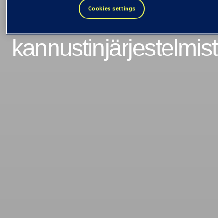
Cookies settings
avainhenkilöiden
kannustinjärjestelmis